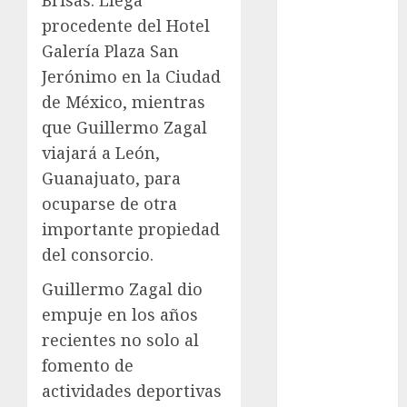
Juegos
procedente del Hotel
Olímpicos Los
Ángeles
Galería Plaza San
Juegos
Jerónimo en la Ciudad
Paralímpicos
de México, mientras
de Invierno
que Guillermo Zagal
Leagues Cup
viajará a León,
LFA
Guanajuato, para
Liga de
ocuparse de otra
Naciones
importante propiedad
CONCACAF
Liga Europa
del consorcio.
Liga Premier
Guillermo Zagal dio
Lucha Libre
empuje en los años
Maratón
recientes no solo al
Media
fomento de
Maratón
México Racing
actividades deportivas