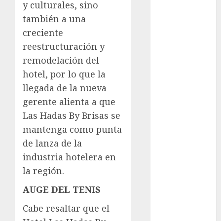
Cup
y culturales, sino
Motociclismo
también a una
Mundial 2026
creciente
Mundial de
reestructuración y
Atletismo
remodelación del
Mundial de
hotel, por lo que la
Clubes
llegada de la nueva
Mundial
gerente alienta a que
Femenil
Mundial Sub
Las Hadas By Brisas se
20
mantenga como punta
Nacional
de lanza de la
Natación
industria hotelera en
ONEFA
la región.
Pádel
Pádel Femenil
AUGE DEL TENIS
Pole Dance
Cabe resaltar que el
Premier