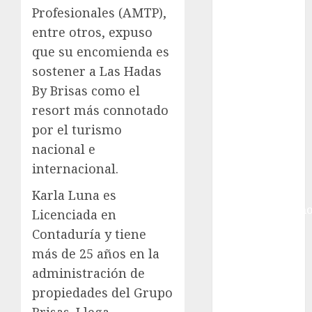
Gobierno de la
Profesionales (AMTP),
Ciudad de
entre otros, expuso
México
que su encomienda es
Golf
sostener a Las Hadas
Golf
Internacional
By Brisas como el
Hockey Sobre
resort más connotado
Hielo
por el turismo
Indy Car
nacional e
Información
internacional.
General
Juegos
Karla Luna es
Centroamericano
Licenciada en
y del Caribe
Contaduría y tiene
Juegos de
más de 25 años en la
Invierno
administración de
Juegos
propiedades del Grupo
Olímpicos
Brisas. Llega