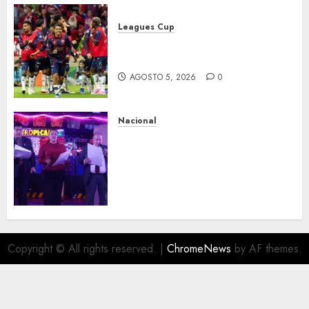
Leagues Cup
Bravos y Potros, únicos en dar
la cara
AGOSTO 5, 2026
0
Nacional
Segunda entrega del Iuris
Dicto 2026 reconoce la
trayectoria de destacados
juristas del Colegio de
Abogados del Valle de México,
filial Ecatepec
AGOSTO 5, 2026
0
Copyright © All rights reserved.
|
ChromeNews
by AF themes.