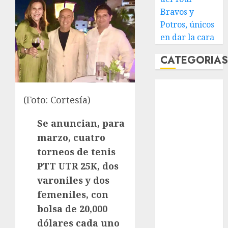
Bravos y
Potros, únicos
en dar la cara
CATEGORIA
Abierto de
Acapulco
(Foto: Cortesía)
Abierto de
Se anuncian, para
Australia
Abierto de
marzo, cuatro
Francia
torneos de tenis
Acuática
PTT UTR 25K, dos
Nelson Vargas
varoniles y dos
Ajedrez
femeniles, con
Alpinismo
bolsa de 20,000
Amateur
dólares cada uno
Anuncio