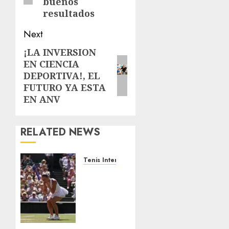
buenos
resultados
Next
¡LA INVERSION
Next
EN CIENCIA
post:
DEPORTIVA!, EL
FUTURO YA ESTA
EN ANV
RELATED NEWS
Tenis Internacional
Kostyuk
alarga
su
buena
racha