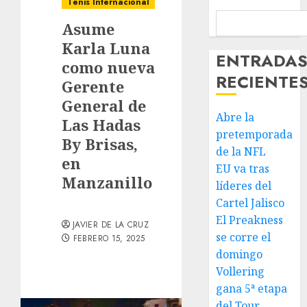
Tenis Internacional
Asume
Karla Luna
ENTRADA
como nueva
RECIENTE
Gerente
General de
Abre la
Las Hadas
pretemporada
By Brisas,
de la NFL
en
EU va tras
Manzanillo
líderes del
Cartel Jalisco
El Preakness
JAVIER DE LA CRUZ
se corre el
FEBRERO 15, 2025
domingo
Vollering
gana 5ª etapa
del Tour