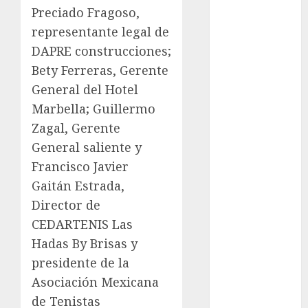
Preciado Fragoso,
FIFA
representante legal de
Fitness
DAPRE construcciones;
Flag Football
FootGolf
Bety Ferreras, Gerente
Fórmula Uno
General del Hotel
Futbol
Marbella; Guillermo
Futbol
Zagal, Gerente
Americano
General saliente y
Futbol
Francisco Javier
Americano
Gaitán Estrada,
Liga Mayor
Director de
Futbol
Argentino
CEDARTENIS Las
Futbol
Hadas By Brisas y
Inglaterra
presidente de la
Gimnasia
Asociación Mexicana
Giro de Italia
de Tenistas