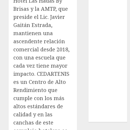
Hotel Las Hadas By
League
Brisas y la AMTP, que
Real Madrid
preside el Lic. Javier
SALUD
Serie Mundial
Gaitán Estrada,
Surf
mantienen una
Taekwondo
ascendente relación
Tecnología
comercial desde 2018,
Tenis
con una escuela que
Tiro con arco
cada vez tiene mayor
Tour de
impacto. CEDARTENIS
Francia
es un Centro de Alto
Trucks México
Turismo
Rendimiento que
UEFA
cumple con los más
Uncategorized
altos estándares de
Voleibol
calidad y en las
Wimbledon
canchas de este