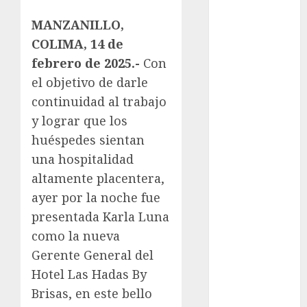
Atletismo
MANZANILLO,
Automovilismo
COLIMA, 14 de
Basquetbol
febrero de 2025.-
Con
Colegial
el objetivo de darle
Box
Boxing
continuidad al trabajo
Bundesliga
y lograr que los
Charrería
huéspedes sientan
Ciclismo
una hospitalidad
Cine
altamente placentera,
Columna
ayer por la noche fue
Combates
presentada Karla Luna
Comida
como la nueva
CONADE
Copa Africana
Gerente General del
de Naciones
Hotel Las Hadas By
Copa América
Brisas, en este bello
Femenina