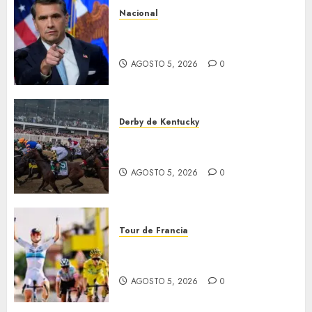
Nacional
EU va tras líderes del Cartel
Jalisco
AGOSTO 5, 2026
0
Derby de Kentucky
El Preakness se corre el
domingo
AGOSTO 5, 2026
0
Tour de Francia
Vollering gana 5ª etapa del
Tour
AGOSTO 5, 2026
0