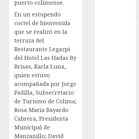
puerto colimense.
Copa Davis
En un estupendo
Copa
Intercontinental
coctel de bienvenida
FIFA
que se realizó en la
Copa Oro
terraza del
Cultura
Restaurante Legazpi
Derbi de
del Hotel Las Hadas By
Kentucky
Brisas, Karla Luna,
Derby de
quien estuvo
Kentucky
acompañada por Jorge
Entrevista
Padilla, Subsecretario
Exclusiva
Espectáculos
de Turismo de Colima;
Eurocopa
Rosa María Bayardo
Femenil
Cabrera, Presidenta
Federación
Municipal de
Mexicana de
Manzanillo; David
Golf