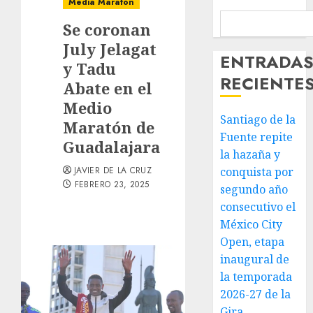
Media Maratón
Se coronan
July Jelagat
ENTRADA
y Tadu
RECIENTE
Abate en el
Medio
Santiago de la
Maratón de
Fuente repite
Guadalajara
la hazaña y
JAVIER DE LA CRUZ
conquista por
FEBRERO 23, 2025
segundo año
consecutivo el
México City
Open, etapa
inaugural de
la temporada
2026-27 de la
Gira