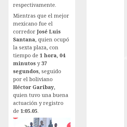
Golf
respectivamente.
Internacional
Hockey Sobre
Mientras que el mejor
Hielo
mexicano fue el
Indy Car
corredor
José Luis
Información
Santana
, quien ocupó
General
la sexta plaza, con
Juegos
tiempo de
1 hora
,
04
Centroamericano
minutos
y
37
y del Caribe
segundos
, seguido
Juegos de
Invierno
por el boliviano
Juegos
Héctor Garibay
,
Olímpicos
quien tuvo una buena
Juegos
actuación y registro
Olímpicos Los
de
1:05.05
.
Ángeles
Juegos