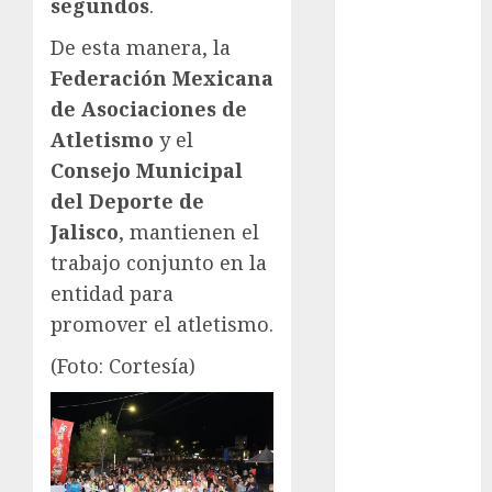
segundos
.
Atletismo
Mundial de
De esta manera, la
Clubes
Federación Mexicana
Mundial
de Asociaciones de
Femenil
Atletismo
y el
Mundial Sub
Consejo Municipal
20
del Deporte de
Nacional
Natación
Jalisco
, mantienen el
ONEFA
trabajo conjunto en la
Pádel
entidad para
Pádel Femenil
promover el atletismo.
Pole Dance
(Foto: Cortesía)
Premier
League
Real Madrid
SALUD
Serie Mundial