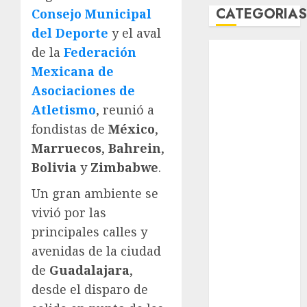
CATEGORIA
Consejo Municipal
del Deporte
y el aval
Abierto de
de la
Federación
Acapulco
Mexicana de
Abierto de
Asociaciones de
Australia
Atletismo
, reunió a
Abierto de
fondistas de
México
,
Francia
Marruecos
,
Bahrein
,
Acuática
Bolivia
y
Zimbabwe
.
Nelson Vargas
Ajedrez
Un gran ambiente se
Alpinismo
vivió por las
Amateur
principales calles y
Anuncio
avenidas de la ciudad
Atletismo
de
Guadalajara
,
Automovilismo
Basquetbol
desde el disparo de
Colegial