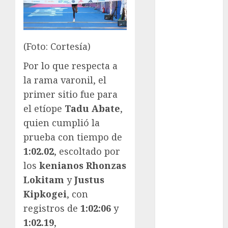
FootGolf
Fórmula Uno
Futbol
Futbol
(Foto: Cortesía)
Americano
Futbol
Por lo que respecta a
Americano
la rama varonil, el
Liga Mayor
primer sitio fue para
Futbol
el etíope
Tadu Abate
,
Argentino
quien cumplió la
Futbol
prueba con tiempo de
Inglaterra
1:02.02
, escoltado por
Gimnasia
los
kenianos Rhonzas
Giro de Italia
Gobierno de la
Lokitam
y
Justus
Ciudad de
Kipkogei
, con
México
registros de
1:02:06
y
Golf
1:02.19
,