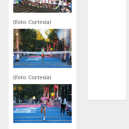
Sub-20
Surf
Taekwondo
(Foto: Cortesía)
Tecnología
Tenis
Tiro con arco
Tour de
Francia
Trucks México
Turismo
UEFA
(Foto: Cortesía)
Uncategorized
Voleibol
Wimbledon