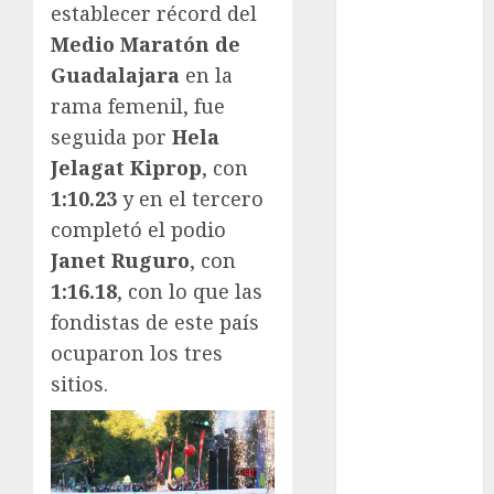
establecer récord del
Copa Oro
Medio Maratón de
Cultura
Guadalajara
en la
Derbi de
rama femenil, fue
Kentucky
seguida por
Hela
Derby de
Kentucky
Jelagat Kiprop
, con
Entrevista
1:10.23
y en el tercero
Exclusiva
completó el podio
Espectáculos
Janet Ruguro
, con
Eurocopa
1:16.18
, con lo que las
Femenil
fondistas de este país
Federación
ocuparon los tres
Mexicana de
sitios.
Golf
FIFA
Fitness
Flag Football