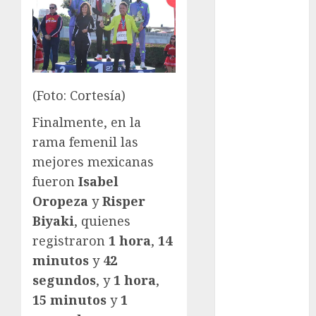
Paralímpicos
de Invierno
Leagues Cup
LFA
Liga de
Naciones
(Foto: Cortesía)
CONCACAF
Finalmente, en la
Liga Europa
rama femenil las
Liga Premier
mejores mexicanas
Lucha Libre
Maratón
fueron
Isabel
Media
Oropeza
y
Risper
Maratón
Biyaki
, quienes
México Racing
registraron
1 hora
,
14
Cup
minutos
y
42
Motociclismo
segundos
, y
1 hora
,
Mundial 2026
15 minutos
y
1
Mundial de