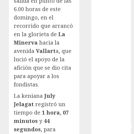
salida en punto de las
Box
6.00 horas de este
Boxing
domingo, en el
Bundesliga
recorrido que arrancó
Charrería
en la glorieta de
La
Ciclismo
Minerva
hacia la
Cine
avenida
Vallart
a, que
Columna
lució el apoyo de la
Combates
Comida
afición que se dio cita
CONADE
para apoyar a los
Copa Africana
fondistas.
de Naciones
La keniana
July
Copa América
Jelagat
registró un
Femenina
Copa Davis
tiempo de
1 hora
,
07
Copa
minutos
y
44
Intercontinental
segundos
, para
FIFA