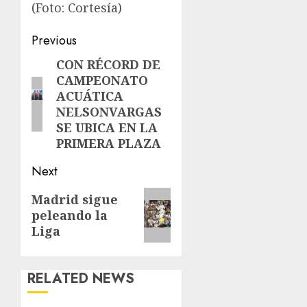
(Foto: Cortesía)
Post
Previous
navigation
CON RÉCORD DE
Previous
CAMPEONATO
post:
ACUÁTICA
NELSONVARGAS
SE UBICA EN LA
PRIMERA PLAZA
Next
Next
Madrid sigue
peleando la
post:
Liga
RELATED NEWS