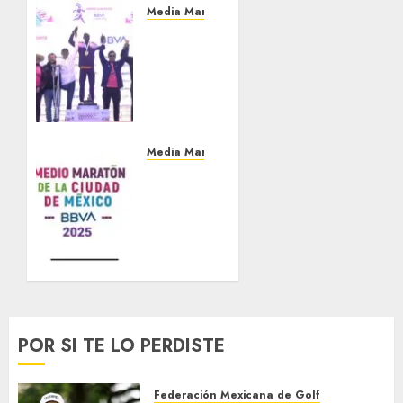
Media Maratón
Simon
Maywa
Null
conquista
el XIX
Medio
Maratón
Media Maratón
BBVA
Uganda
Ciudad
se lleva
de
la
México
Media
con
Maratón
tiempo
CDMX
de
2025
1:04:36
JULIO 14,
POR SI TE LO PERDISTE
2025
JULIO 12,
0
2026
0
Federación Mexicana de Golf