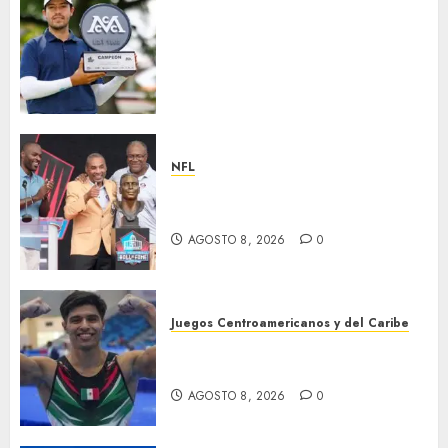
Santiago de la Fuente repite la
hazaña y conquista por
segundo año consecutivo el
México City Open, etapa
inaugural de la temporada
2026-27 de la Gira Profesional
Mexicana (GPM)
NFL
AGOSTO 8, 2026
0
Hay cinco nuevos inmortales
en Cantón
AGOSTO 8, 2026
0
Juegos Centroamericanos y del Caribe
México, campeón
centroamericano
AGOSTO 8, 2026
0