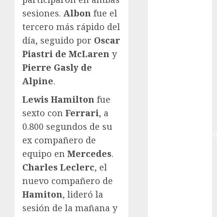
Ciudad de
sesiones.
Albon
fue el
México
Golf
tercero más rápido del
Golf
día, seguido por
Oscar
Internacional
Piastri de McLaren
y
Hockey Sobre
Pierre Gasly de
Hielo
Alpine
.
Indy Car
Información
Lewis Hamilton
fue
General
sexto con
Ferrari
, a
Juegos
0.800 segundos de su
Centroamericano
ex compañero de
y del Caribe
equipo en
Mercedes
.
Juegos de
Charles Leclerc
, el
Invierno
nuevo compañero de
Juegos
Hamiton
, lideró la
Olímpicos
Juegos
sesión de la mañana y