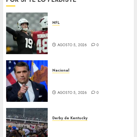
NFL
Abre la pretemporada de la
NFL
AGOSTO 5, 2026
0
Nacional
EU va tras líderes del Cartel
Jalisco
AGOSTO 5, 2026
0
Derby de Kentucky
El Preakness se corre el
domingo