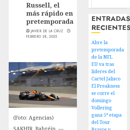
Russell, el
más rápido en
ENTRADA
pretemporada
RECIENTE
JAVIER DE LA CRUZ
FEBRERO 28, 2025
Abre la
pretemporada
de la NFL
EU va tras
líderes del
Cartel Jalisco
El Preakness
se corre el
domingo
Vollering
gana 5ª etapa
(Foto: Agencias)
del Tour
SAKHIR, Bahréin. —
Bravos y