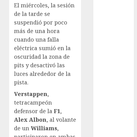
El miércoles, la sesión
Fitness
de la tarde se
Flag Football
suspendió por poco
FootGolf
Fórmula Uno
más de una hora
Futbol
cuando una falla
Futbol
eléctrica sumió en la
Americano
oscuridad la zona de
Futbol
pits y desactivó las
Americano
luces alrededor de la
Liga Mayor
pista.
Futbol
Argentino
Verstappen
,
Futbol
tetracampeón
Inglaterra
defensor de la
F1
,
Gimnasia
Alex Albon
, al volante
Giro de Italia
de un
Williams
,
Gobierno de la
participaron en ambas