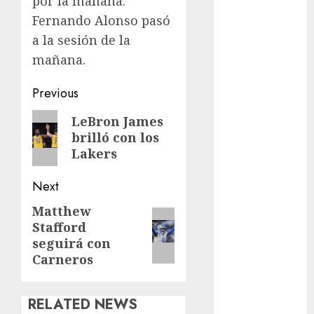
por la mañana.
Motociclismo
Fernando Alonso pasó
Mundial 2026
Mundial de
a la sesión de la
Atletismo
mañana.
Mundial de
Post
Clubes
Previous
Mundial
navigation
Previous
LeBron James
Femenil
brilló con los
post:
Mundial Sub
Lakers
20
Nacional
Next
Natación
Matthew
Next
ONEFA
Stafford
post:
Pádel
seguirá con
Pádel Femenil
Carneros
Pole Dance
Premier
League
RELATED NEWS