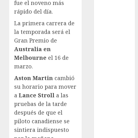
Olímpicos Los
fue el noveno más
Ángeles
rápido del día.
Juegos
La primera carrera de
Paralímpicos
la temporada será el
de Invierno
Leagues Cup
Gran Premio de
LFA
Australia en
Liga de
Melbourne
el 16 de
Naciones
marzo.
CONCACAF
Aston Martin
cambió
Liga Europa
Liga Premier
su horario para mover
Lucha Libre
a
Lance Stroll
a las
Maratón
pruebas de la tarde
Media
después de que el
Maratón
piloto canadiense se
México Racing
sintiera indispuesto
Cup