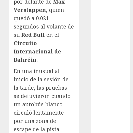
por delante de
Max
Automovilismo
Verstappen
, quien
Basquetbol
quedó a 0.021
Colegial
segundos al volante de
Box
su
Red Bull
en el
Boxing
Circuito
Bundesliga
Charrería
Internacional de
Ciclismo
Bahréin
.
Cine
En una inusual al
Columna
inicio de la sesión de
Combates
la tarde, las pruebas
Comida
CONADE
se detuvieron cuando
Copa Africana
un autobús blanco
de Naciones
circuló lentamente
Copa América
por una zona de
Femenina
escape de la pista.
Copa Davis