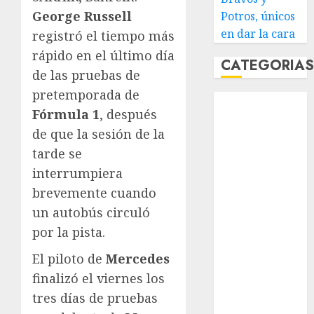
George Russell
Potros, únicos
en dar la cara
registró el tiempo más
rápido en el último día
CATEGORIA
de las pruebas de
pretemporada de
Abierto de
Fórmula 1
, después
Acapulco
de que la sesión de la
Abierto de
tarde se
Australia
Abierto de
interrumpiera
Francia
brevemente cuando
Acuática
un autobús circuló
Nelson Vargas
por la pista.
Ajedrez
El piloto de
Mercedes
Alpinismo
Amateur
finalizó el viernes los
Anuncio
tres días de pruebas
Atletismo