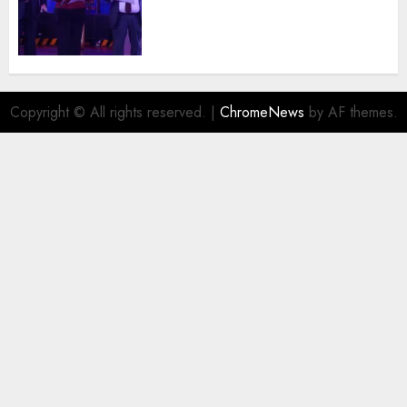
trayectoria de destacados
juristas del Colegio de
Abogados del Valle de México,
filial Ecatepec
AGOSTO 5, 2026
0
Copyright © All rights reserved.
|
ChromeNews
by AF themes.