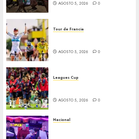
AGOSTO 5, 2026
0
Tour de Francia
Vollering gana 5ª etapa del
Tour
AGOSTO 5, 2026
0
Leagues Cup
Bravos y Potros, únicos en dar
la cara
AGOSTO 5, 2026
0
Nacional
Segunda entrega del Iuris
Dicto 2026 reconoce la