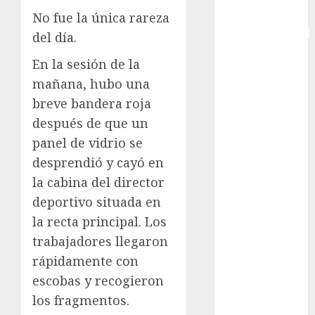
Copa
No fue la única rareza
Intercontinental
del día.
FIFA
En la sesión de la
Copa Oro
mañana, hubo una
Cultura
breve bandera roja
Derbi de
Kentucky
después de que un
Derby de
panel de vidrio se
Kentucky
desprendió y cayó en
Entrevista
la cabina del director
Exclusiva
deportivo situada en
Espectáculos
la recta principal. Los
Eurocopa
trabajadores llegaron
Femenil
rápidamente con
Federación
Mexicana de
escobas y recogieron
Golf
los fragmentos.
FIFA