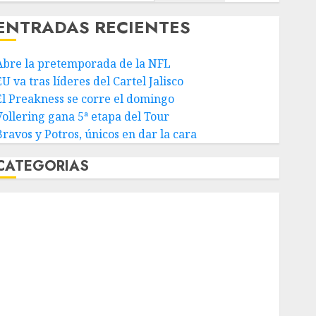
ENTRADAS RECIENTES
Abre la pretemporada de la NFL
U va tras líderes del Cartel Jalisco
El Preakness se corre el domingo
Vollering gana 5ª etapa del Tour
Bravos y Potros, únicos en dar la cara
CATEGORIAS
Abierto de Acapulco
Abierto de Australia
Abierto de Francia
Acuática Nelson Vargas
Ajedrez
Alpinismo
Amateur