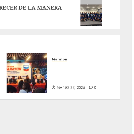
RECER DE LA MANERA
G
Maratón
Del 28 al 30 de noviembre
el Maratón Chevron
Mazatlán 2025
MARZO 27, 2025
0