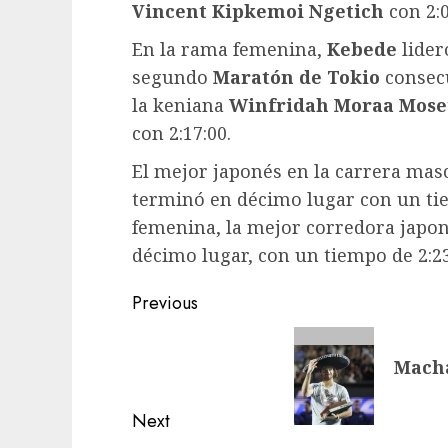
Vincent Kipkemoi Ngetich
con 2:0
En la rama femenina,
Kebede
lider
segundo
Maratón de Tokio
consecu
la keniana
Winfridah Moraa Mose
con 2:17:00.
El mejor japonés en la carrera mas
terminó en décimo lugar con un tie
femenina, la mejor corredora japo
décimo lugar, con un tiempo de 2:23
Post
Previous
navigation
Previous
Macha
post:
Next