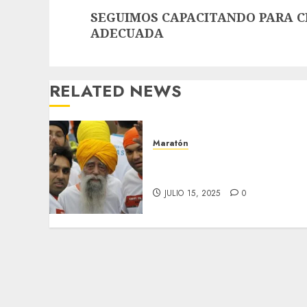
Next
SEGUIMOS CAPACITANDO PARA C
post:
ADECUADA
RELATED NEWS
Maratón
Muere el maratonista más
longevo
JULIO 15, 2025
0