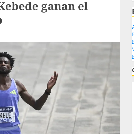
 Kebede ganan el
o
E