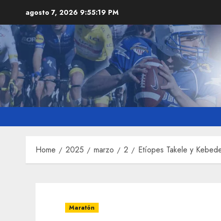
Skip
agosto 7, 2026
9:55:20 PM
to
content
Home
2025
marzo
2
Etíopes Takele y Kebede
Maratón