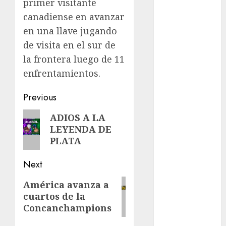
Fórmula Uno
primer visitante
Futbol
canadiense en avanzar
Futbol
en una llave jugando
Americano
de visita en el sur de
Futbol
la frontera luego de 11
Americano
enfrentamientos.
Liga Mayor
Futbol
Post
Previous
Argentino
navigation
Futbol
Previous
ADIOS A LA
Inglaterra
LEYENDA DE
post:
Gimnasia
PLATA
Giro de Italia
Next
Gobierno de la
Ciudad de
Next
América avanza a
México
cuartos de la
post:
Golf
Concanchampions
Golf