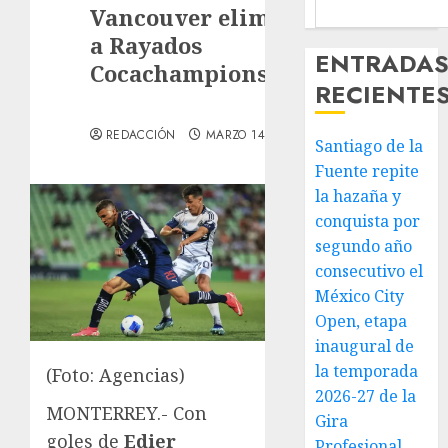
Vancouver elimina
a Rayados
ENTRADA
Cocachampions
RECIENTE
REDACCIÓN
MARZO 14, 2025
Santiago de la
Fuente repite
la hazaña y
conquista por
segundo año
consecutivo el
México City
Open, etapa
inaugural de
la temporada
(Foto: Agencias)
2026-27 de la
MONTERREY.- Con
Gira
goles de
Edier
Profesional