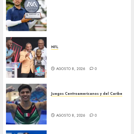
Santiago de la Fuente repite la
hazaña y conquista por
segundo año consecutivo el
México City Open, etapa
inaugural de la temporada
2026-27 de la Gira Profesional
Mexicana (GPM)
NFL
AGOSTO 8, 2026
0
Hay cinco nuevos inmortales
en Cantón
AGOSTO 8, 2026
0
Juegos Centroamericanos y del Caribe
México, campeón
centroamericano
AGOSTO 8, 2026
0