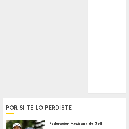
Surf
Taekwondo
Tecnología
Tenis
Tiro con arco
Tour de
Francia
Trucks México
Turismo
UEFA
Uncategorized
Voleibol
Wimbledon
POR SI TE LO PERDISTE
Federación Mexicana de Golf