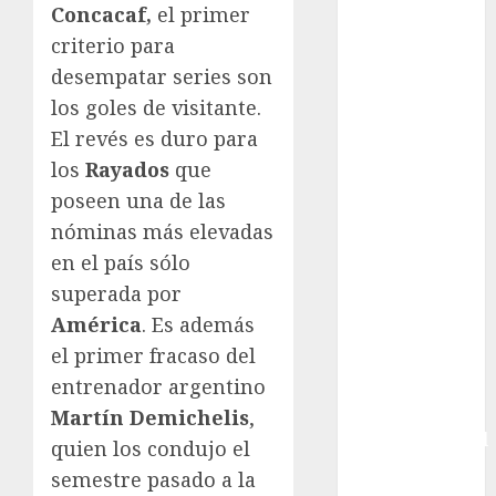
Concacaf,
el primer
Boxing
criterio para
Bundesliga
desempatar series son
Charrería
los goles de visitante.
Ciclismo
Cine
El revés es duro para
Columna
los
Rayados
que
Combates
poseen una de las
Comida
nóminas más elevadas
CONADE
en el país sólo
Copa Africana
superada por
de Naciones
América
. Es además
Copa América
el primer fracaso del
Femenina
Copa Davis
entrenador argentino
Copa
Martín Demichelis
,
Intercontinental
quien los condujo el
FIFA
semestre pasado a la
Copa Oro