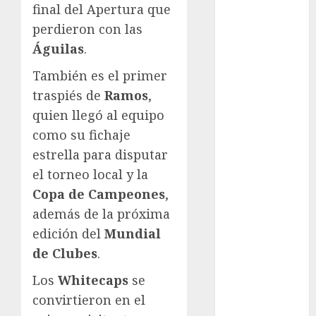
final del Apertura que
Cultura
perdieron con las
Derbi de
Águilas
.
Kentucky
Derby de
También es el primer
Kentucky
traspiés de
Ramos
,
Entrevista
quien llegó al equipo
Exclusiva
como su fichaje
Espectáculos
estrella para disputar
Eurocopa
el torneo local y la
Femenil
Copa de Campeones
,
Federación
Mexicana de
además de la próxima
Golf
edición del
Mundial
FIFA
de Clubes
.
Fitness
Los
Whitecaps
se
Flag Football
convirtieron en el
FootGolf