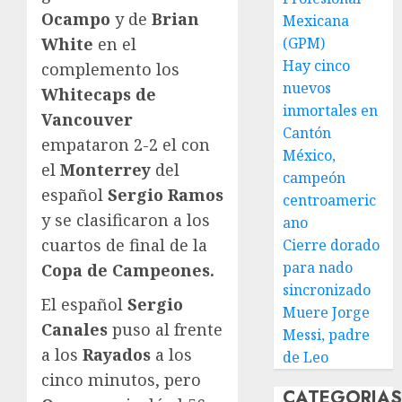
Ocampo
y de
Brian
Mexicana
White
en el
(GPM)
Hay cinco
complemento los
nuevos
Whitecaps de
inmortales en
Vancouver
Cantón
empataron 2-2 el con
México,
el
Monterrey
del
campeón
español
Sergio Ramos
centroameric
y se clasificaron a los
ano
cuartos de final de la
Cierre dorado
para nado
Copa de Campeones.
sincronizado
El español
Sergio
Muere Jorge
Canales
puso al frente
Messi, padre
a los
Rayados
a los
de Leo
cinco minutos, pero
CATEGORIA