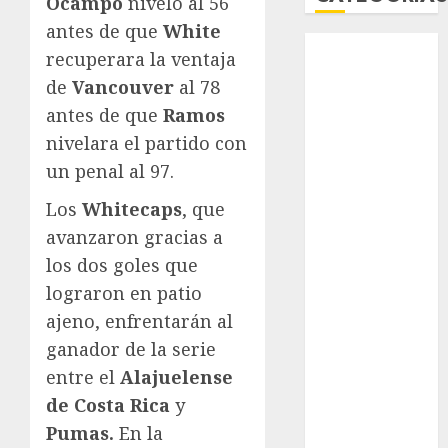
Ocampo
niveló al 56
antes de que
White
Abierto de
recuperara la ventaja
Acapulco
de
Vancouver
al 78
Abierto de
antes de que
Ramos
Australia
nivelara el partido con
Abierto de
un penal al 97.
Francia
Acuática
Los
Whitecaps
, que
Nelson Vargas
avanzaron gracias a
Ajedrez
los dos goles que
Alpinismo
lograron en patio
Amateur
ajeno, enfrentarán al
Anuncio
Atletismo
ganador de la serie
Automovilismo
entre el
Alajuelense
Basquetbol
de Costa Rica
y
Colegial
Pumas.
En la
Box