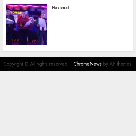
Nacional
Segunda entrega del Iuris
Dicto 2026 reconoce la
trayectoria de destacados
juristas del Colegio de
Abogados del Valle de México,
filial Ecatepec
AGOSTO 5, 2026
0
Copyright © All rights reserved.
|
ChromeNews
by AF themes.