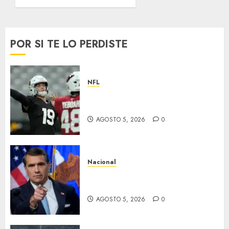
JULIO 18,
2026
0
POR SI TE LO PERDISTE
NFL
Abre la pretemporada de la
NFL
AGOSTO 5, 2026
0
Nacional
EU va tras líderes del Cartel
Jalisco
AGOSTO 5, 2026
0