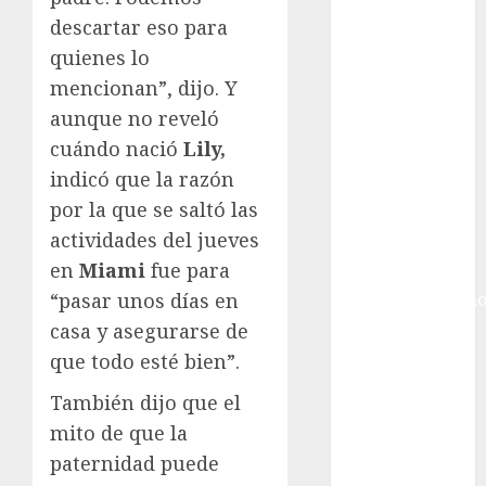
Ciudad de
descartar eso para
México
Golf
quienes lo
Golf
mencionan”, dijo. Y
Internacional
aunque no reveló
Hockey Sobre
cuándo nació
Lily,
Hielo
indicó que la razón
Indy Car
por la que se saltó las
Información
actividades del jueves
General
en
Miami
fue para
Juegos
“pasar unos días en
Centroamericano
y del Caribe
casa y asegurarse de
Juegos de
que todo esté bien”.
Invierno
También dijo que el
Juegos
mito de que la
Olímpicos
paternidad puede
Juegos