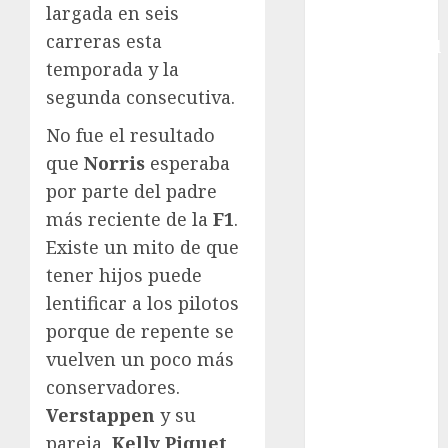
largada en seis
Copa
carreras esta
Intercontinental
temporada y la
FIFA
segunda consecutiva.
Copa Oro
Cultura
No fue el resultado
Derbi de
que
Norris
esperaba
Kentucky
por parte del padre
Derby de
más reciente de la
F1
.
Kentucky
Existe un mito de que
Entrevista
Exclusiva
tener hijos puede
Espectáculos
lentificar a los pilotos
Eurocopa
porque de repente se
Femenil
vuelven un poco más
Federación
conservadores.
Mexicana de
Verstappen
y su
Golf
pareja,
Kelly Piquet
,
FIFA