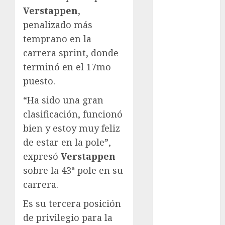
Verstappen
,
Automovilismo
Basquetbol
penalizado más
Colegial
temprano en la
Box
carrera sprint, donde
Boxing
terminó en el 17mo
Bundesliga
puesto.
Charrería
Ciclismo
“Ha sido una gran
Cine
clasificación, funcionó
Columna
bien y estoy muy feliz
Combates
de estar en la pole”,
Comida
expresó
Verstappen
CONADE
sobre la 43ª pole en su
Copa Africana
carrera.
de Naciones
Copa América
Es su tercera posición
Femenina
de privilegio para la
Copa Davis