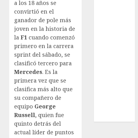
Real Madrid
a los 18 años se
SALUD
convirtió en el
Serie Mundial
ganador de pole más
Surf
joven en la historia de
Taekwondo
la
F1
cuando comenzó
Tecnología
primero en la carrera
Tenis
sprint del sábado, se
Tiro con arco
clasificó tercero para
Tour de
Mercedes
. Es la
Francia
Trucks México
primera vez que se
Turismo
clasifica más alto que
UEFA
su compañero de
Uncategorized
equipo
George
Voleibol
Russell
, quien fue
Wimbledon
quinto detrás del
actual líder de puntos