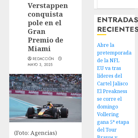
Verstappen
conquista
ENTRADA
pole en el
RECIENTE
Gran
Premio de
Abre la
Miami
pretemporada
REDACCIÓN
de la NFL
MAYO 3, 2025
EU va tras
líderes del
Cartel Jalisco
El Preakness
se corre el
domingo
Vollering
gana 5ª etapa
del Tour
(Foto: Agencias)
Bravos y