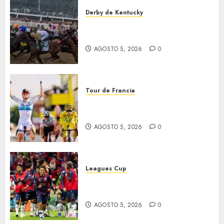
Derby de Kentucky
El Preakness se corre el
domingo
AGOSTO 5, 2026
0
Tour de Francia
Vollering gana 5ª etapa del
Tour
AGOSTO 5, 2026
0
Leagues Cup
Bravos y Potros, únicos en dar
la cara
AGOSTO 5, 2026
0