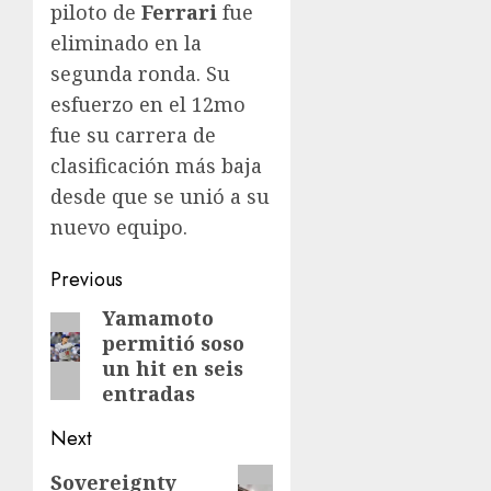
piloto de
Ferrari
fue
eliminado en la
segunda ronda. Su
esfuerzo en el 12mo
fue su carrera de
clasificación más baja
desde que se unió a su
nuevo equipo.
Post
Previous
navigation
Yamamoto
Previous
permitió soso
post:
un hit en seis
entradas
Next
Next
Sovereignty