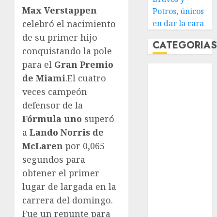
Max Verstappen
Potros, únicos
celebró el nacimiento
en dar la cara
de su primer hijo
CATEGORIA
conquistando la pole
para el
Gran Premio
Abierto de
de Miami
.El cuatro
Acapulco
veces campeón
Abierto de
defensor de la
Australia
Abierto de
Fórmula uno
superó
Francia
a
Lando Norris de
Acuática
McLaren
por 0,065
Nelson Vargas
segundos para
Ajedrez
obtener el primer
Alpinismo
lugar de largada en la
Amateur
carrera del domingo.
Anuncio
Fue un repunte para
Atletismo