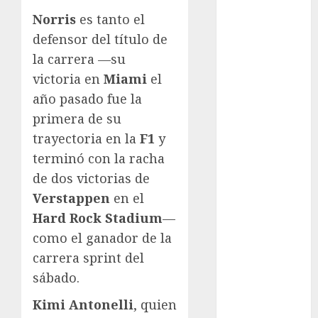
Motociclismo
Norris
es tanto el
Mundial 2026
defensor del título de
Mundial de
Atletismo
la carrera —su
Mundial de
victoria en
Miami
el
Clubes
año pasado fue la
Mundial
primera de su
Femenil
trayectoria en la
F1
y
Mundial Sub
terminó con la racha
20
de dos victorias de
Nacional
Verstappen
en el
Natación
ONEFA
Hard Rock Stadium
—
Pádel
como el ganador de la
Pádel Femenil
carrera sprint del
Pole Dance
sábado.
Premier
Kimi Antonelli
, quien
League