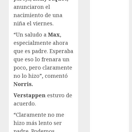
anunciaron el
Fitness
Flag Football
nacimiento de una
FootGolf
niña el viernes.
Fórmula Uno
“Un saludo a
Max
,
Futbol
especialmente ahora
Futbol
que es padre. Esperaba
Americano
Futbol
que eso lo frenara un
Americano
poco, pero claramente
Liga Mayor
no lo hizo”, comentó
Futbol
Norris.
Argentino
Verstappen
estuvo de
Futbol
Inglaterra
acuerdo.
Gimnasia
“Claramente no me
Giro de Italia
hizo más lento ser
Gobierno de la
padre. Podemos