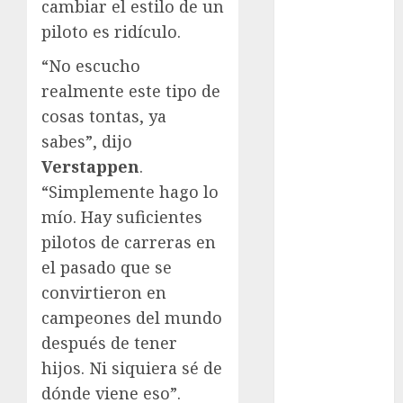
Olímpicos Los
cambiar el estilo de un
Ángeles
piloto es ridículo.
Juegos
“No escucho
Paralímpicos
realmente este tipo de
de Invierno
cosas tontas, ya
Leagues Cup
LFA
sabes”, dijo
Liga de
Verstappen
.
Naciones
“Simplemente hago lo
CONCACAF
mío. Hay suficientes
Liga Europa
pilotos de carreras en
Liga Premier
el pasado que se
Lucha Libre
convirtieron en
Maratón
campeones del mundo
Media
Maratón
después de tener
México Racing
hijos. Ni siquiera sé de
Cup
dónde viene eso”.