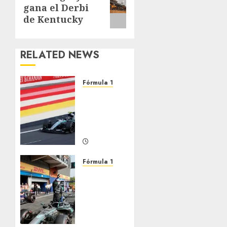
gana el Derbi
post:
de Kentucky
RELATED NEWS
Fórmula 1
Antonelli
gana el
GP de
Bélgica
JULIO 19,
2026
Fórmula 1
0
Antonelli
logra
la Pole
en
Bélgica