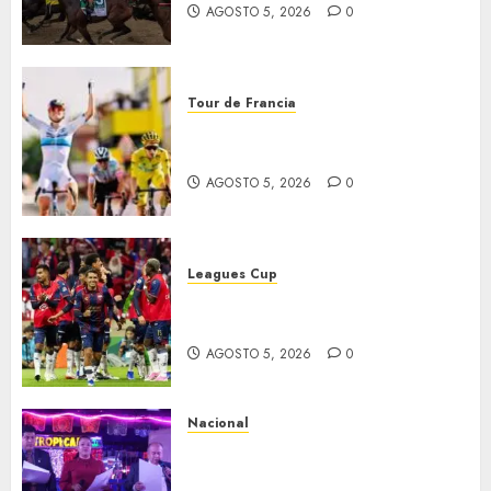
AGOSTO 5, 2026
0
Tour de Francia
Vollering gana 5ª etapa del
Tour
AGOSTO 5, 2026
0
Leagues Cup
Bravos y Potros, únicos en dar
la cara
AGOSTO 5, 2026
0
Nacional
Segunda entrega del Iuris
Dicto 2026 reconoce la