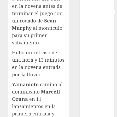
en la novena antes de
Copa
Intercontinental
terminar el juego con
FIFA
un rodado de
Sean
Copa Oro
Murphy
al montículo
Cultura
para su primer
Derbi de
salvamento.
Kentucky
Derby de
Hubo un retraso de
Kentucky
una hora y 13 minutos
Entrevista
en la novena entrada
Exclusiva
por la lluvia.
Espectáculos
Yamamoto
caminó al
Eurocopa
Femenil
dominicano
Marcell
Federación
Ozuna
en 11
Mexicana de
lanzamientos en la
Golf
primera entrada y
FIFA