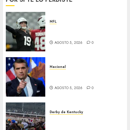
NFL
Abre la pretemporada de la
NFL
AGOSTO 5, 2026
0
Nacional
EU va tras líderes del Cartel
Jalisco
AGOSTO 5, 2026
0
Derby de Kentucky
El Preakness se corre el
domingo