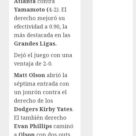
Atlanta
contra
Automovilismo
Yamamoto (
4-2). El
Basquetbol
derecho mejoró su
Colegial
efectividad a 0.90, la
Box
más destacada en las
Boxing
Grandes Ligas.
Bundesliga
Charrería
Dejó el juego con una
Ciclismo
ventaja de 2-0.
Cine
Columna
Matt Olson
abrió la
Combates
séptima entrada con
Comida
un jonrón contra el
CONADE
derecho de los
Copa Africana
Dodgers Kirby Yates
.
de Naciones
El también derecho
Copa América
Evan Phillips
caminó
Femenina
a
Olson
con dos outs
Copa Davis