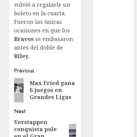
volvió a regalarle un
Fitness
boleto en la cuarta.
Flag Football
Fueron las únicas
FootGolf
ocasiones en que los
Fórmula Uno
Futbol
Bravos
se embasaron
Futbol
antes del doble de
Americano
Riley.
Futbol
Americano
Post
Previous
Liga Mayor
navigation
Previous
Max Fried gana
Futbol
6 juegos en
post:
Argentino
Grandes Ligas
Futbol
Inglaterra
Next
Gimnasia
Verstappen
Next
Giro de Italia
conquista pole
Gobierno de la
post:
en el Gran