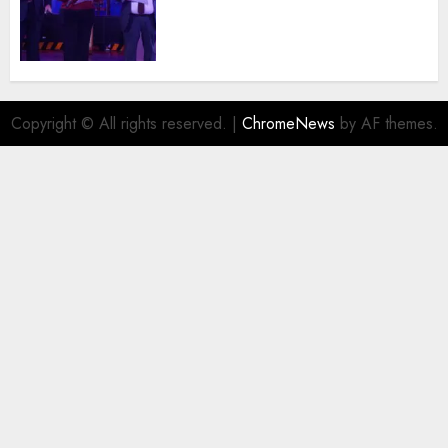
trayectoria de destacados
juristas del Colegio de
Abogados del Valle de México,
filial Ecatepec
AGOSTO 5, 2026
0
Copyright © All rights reserved.
|
ChromeNews
by AF themes.