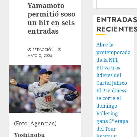
Yamamoto
permitió soso
ENTRADA
un hit en seis
RECIENTE
entradas
Abre la
REDACCIÓN
pretemporada
MAYO 3, 2025
de la NFL
EU va tras
líderes del
Cartel Jalisco
El Preakness
se corre el
domingo
Vollering
gana 5ª etapa
(Foto: Agencias)
del Tour
Yoshinobu
Bravos y