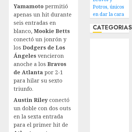
Yamamoto
permitió
Potros, únicos
apenas un hit durante
en dar la cara
seis entradas en
CATEGORIA
blanco,
Mookie Betts
conectó un jonrón y
Abierto de
los
Dodgers de Los
Acapulco
Ángeles
vencieron
Abierto de
anoche a los
Bravos
Australia
Abierto de
de Atlanta
por 2-1
Francia
para hilar su sexto
Acuática
triunfo.
Nelson Vargas
Austin Riley
conectó
Ajedrez
un doble con dos outs
Alpinismo
Amateur
en la sexta entrada
Anuncio
para el primer hit de
Atletismo