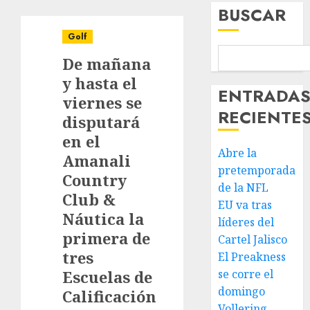
BUSCAR
Golf
De mañana
y hasta el
ENTRADA
viernes se
RECIENTE
disputará
en el
Abre la
Amanali
pretemporada
Country
de la NFL
Club &
EU va tras
Náutica la
líderes del
primera de
Cartel Jalisco
tres
El Preakness
Escuelas de
se corre el
domingo
Calificación
Vollering