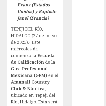
Evans (Estados
Copa América
Unidos) y Baptiste
Femenina
Copa Davis
Janel (Francia)
Copa
TEPEJI DEL RÍO,
Intercontinental
FIFA
HIDALGO (27 de mayo
Copa Oro
de 2025).- Este
Cultura
miércoles da
Derbi de
comienzo la
Escuela
Kentucky
de Calificación
de la
Derby de
Gira Profesional
Kentucky
Mexicana (GPM)
en el
Entrevista
Amanali Country
Exclusiva
Espectáculos
Club & Náutica
,
Eurocopa
ubicado en Tepeji del
Femenil
Río, Hidalgo. Esta será
Federación