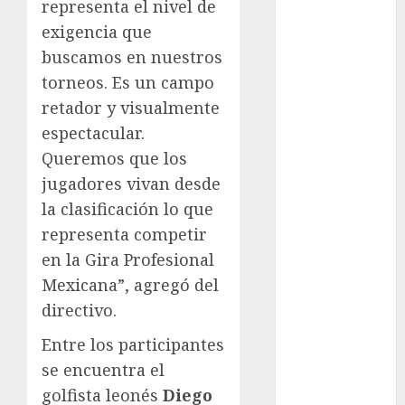
Maratón
representa el nivel de
México Racing
exigencia que
Cup
buscamos en nuestros
Motociclismo
torneos. Es un campo
Mundial 2026
retador y visualmente
Mundial de
espectacular.
Atletismo
Queremos que los
Mundial de
jugadores vivan desde
Clubes
Mundial
la clasificación lo que
Femenil
representa competir
Mundial Sub
en la Gira Profesional
20
Mexicana”, agregó del
Nacional
directivo.
Natación
ONEFA
Entre los participantes
Pádel
se encuentra el
Pádel Femenil
golfista leonés
Diego