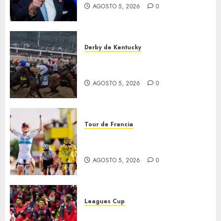
AGOSTO 5, 2026
0
0
Derby de Kentucky
El Preakness se corre el
domingo
AGOSTO 5, 2026
0
Tour de Francia
Vollering gana 5ª etapa del
Tour
AGOSTO 5, 2026
0
Leagues Cup
Bravos y Potros, únicos en dar