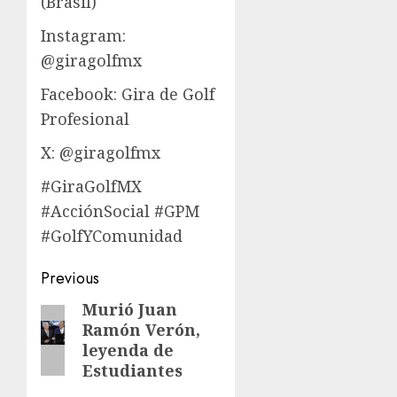
(Brasil)
Instagram:
@giragolfmx
Facebook: Gira de Golf
Profesional
X: @giragolfmx
#GiraGolfMX
#AcciónSocial #GPM
#GolfYComunidad
Post
Previous
navigation
Murió Juan
Previous
Ramón Verón,
post:
leyenda de
Estudiantes