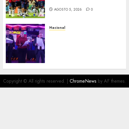
la cara
AGOSTO 5, 2026
0
Nacional
Segunda entrega del Iuris
Dicto 2026 reconoce la
trayectoria de destacados
juristas del Colegio de
Abogados del Valle de México,
filial Ecatepec
AGOSTO 5, 2026
0
Copyright © All rights reserved.
|
ChromeNews
by AF themes.