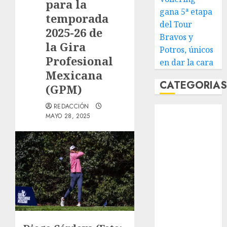
para la
gana 5ª etapa
temporada
del Tour
2025-26 de
Bravos y
la Gira
Potros, únicos
Profesional
en dar la cara
Mexicana
CATEGORIA
(GPM)
REDACCIÓN
Abierto de
MAYO 28, 2025
Acapulco
Abierto de
Australia
Abierto de
Francia
Acuática
Nelson Vargas
Ajedrez
Alpinismo