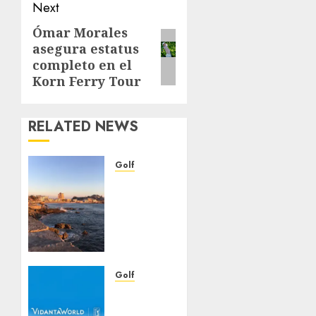
Next
Ómar Morales
Next
asegura estatus
post:
completo en el
Korn Ferry Tour
RELATED NEWS
Golf
Mazatlán,
un
hotspot
para el
golf en
México
Golf
ABRIL 8,
VidantaWorld
2026
Mexico
0