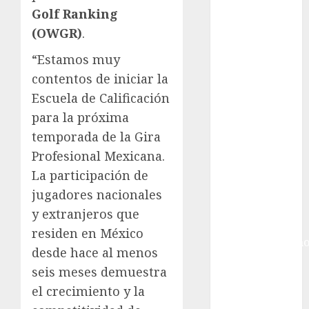
Gimnasia
Golf Ranking
Giro de Italia
(OWGR)
.
Gobierno de la
Ciudad de
“Estamos muy
México
contentos de iniciar la
Golf
Escuela de Calificación
Golf
para la próxima
Internacional
temporada de la Gira
Hockey Sobre
Profesional Mexicana.
Hielo
Indy Car
La participación de
Información
jugadores nacionales
General
y extranjeros que
Juegos
residen en México
Centroamericano
desde hace al menos
y del Caribe
seis meses demuestra
Juegos de
el crecimiento y la
Invierno