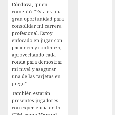
Pole Dance
Córdova
, quien
Premier
comentó: “Esta es una
League
gran oportunidad para
Real Madrid
consolidar mi carrera
SALUD
profesional. Estoy
Serie Mundial
enfocado en jugar con
Surf
Taekwondo
paciencia y confianza,
Tecnología
aprovechando cada
Tenis
ronda para demostrar
Tiro con arco
mi nivel y asegurar
Tour de
una de las tarjetas en
Francia
juego”.
Trucks México
Turismo
También estarán
UEFA
presentes jugadores
Uncategorized
con experiencia en la
Voleibol
GPM, como
Manuel