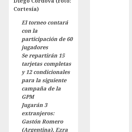
Diego Córdova (Foto:
Amateur
Cortesía)
Anuncio
Atletismo
El torneo contará
Automovilismo
con la
Basquetbol
participación de 60
Colegial
jugadores
Box
Se repartirán 15
Boxing
tarjetas completas
Bundesliga
y 12 condicionales
Charrería
Ciclismo
para la siguiente
Cine
campaña de la
Columna
GPM
Combates
Jugarán 3
Comida
extranjeros:
CONADE
Gastón Romero
Copa Africana
(Argentina), Ezra
de Naciones