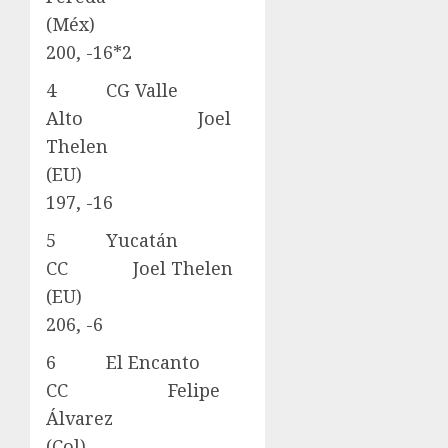
(Méx)
200, -16*2
4 CG Valle
Alto Joel
Thelen
(EU)
197, -16
5 Yucatán
CC Joel Thelen
(EU)
206, -6
6 El Encanto
CC Felipe
Álvarez
(Col)