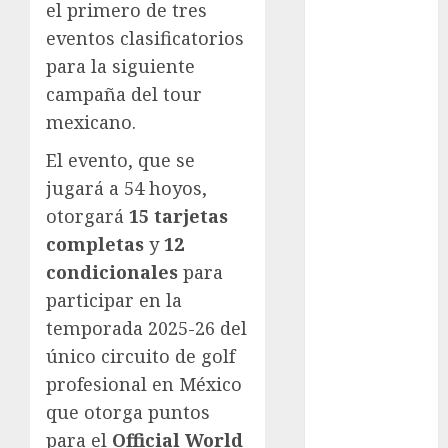
el primero de tres
Mexicana de
eventos clasificatorios
Golf
para la siguiente
FIFA
campaña del tour
Fitness
mexicano.
Flag Football
FootGolf
El evento, que se
Fórmula Uno
jugará a 54 hoyos,
Futbol
otorgará
15 tarjetas
Futbol
completas
y
12
Americano
condicionales
para
Futbol
participar en la
Americano
Liga Mayor
temporada 2025-26 del
Futbol
único circuito de golf
Argentino
profesional en México
Futbol
que otorga puntos
Inglaterra
para el
Official World