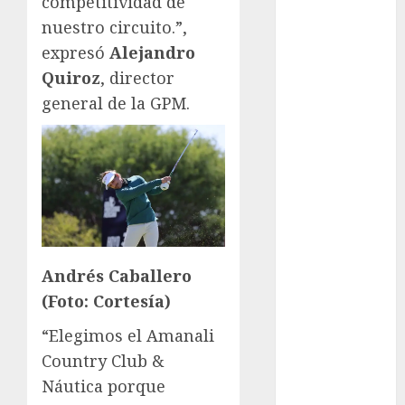
competitividad de
Juegos
Olímpicos
nuestro circuito.”,
Juegos
expresó
Alejandro
Olímpicos Los
Quiroz
, director
Ángeles
general de la GPM.
Juegos
Paralímpicos
de Invierno
Leagues Cup
LFA
Liga de
Naciones
CONCACAF
Andrés Caballero
Liga Europa
(Foto: Cortesía)
Liga Premier
“Elegimos el Amanali
Lucha Libre
Country Club &
Maratón
Náutica porque
Media