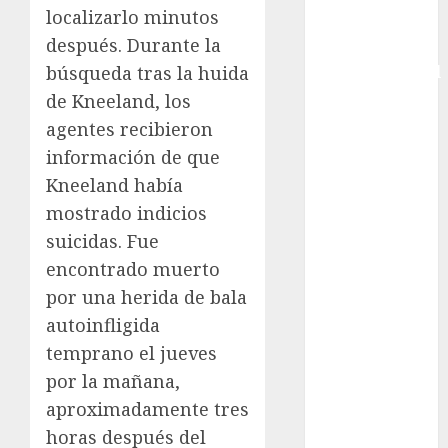
localizarlo minutos
Copa Davis
después. Durante la
Copa
búsqueda tras la huida
Intercontinental
FIFA
de Kneeland, los
Copa Oro
agentes recibieron
Cultura
información de que
Derbi de
Kneeland había
Kentucky
mostrado indicios
Derby de
suicidas. Fue
Kentucky
encontrado muerto
Entrevista
por una herida de bala
Exclusiva
Espectáculos
autoinfligida
Eurocopa
temprano el jueves
Femenil
por la mañana,
Federación
aproximadamente tres
Mexicana de
horas después del
Golf