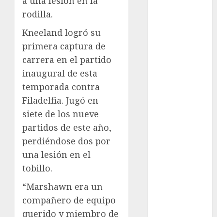
a una lesión en la
Cup
rodilla.
Motociclismo
Mundial 2026
Kneeland logró su
Mundial de
primera captura de
Atletismo
carrera en el partido
Mundial de
inaugural de esta
Clubes
temporada contra
Mundial
Femenil
Filadelfia. Jugó en
Mundial Sub
siete de los nueve
20
partidos de este año,
Nacional
perdiéndose dos por
Natación
una lesión en el
ONEFA
tobillo.
Pádel
Pádel Femenil
“Marshawn era un
Pole Dance
compañero de equipo
Premier
querido y miembro de