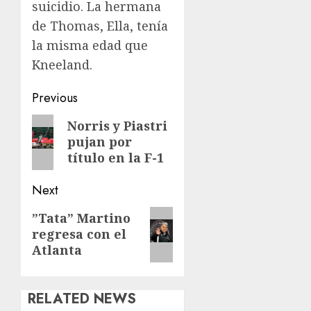
suicidio. La hermana
de Thomas, Ella, tenía
la misma edad que
Kneeland.
Post
Previous
navigation
Previous
Norris y Piastri
pujan por
post:
título en la F-1
Next
Next
”Tata” Martino
regresa con el
post:
Atlanta
RELATED NEWS