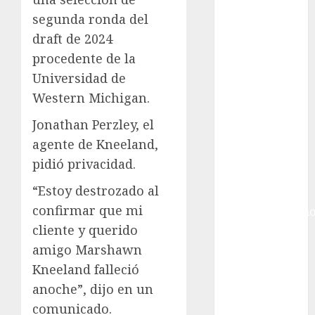
Gobierno de la
segunda ronda del
Ciudad de
México
draft de 2024
Golf
procedente de la
Golf
Universidad de
Internacional
Western Michigan.
Hockey Sobre
Jonathan Perzley, el
Hielo
Indy Car
agente de Kneeland,
Información
pidió privacidad.
General
“Estoy destrozado al
Juegos
confirmar que mi
Centroamericano
cliente y querido
y del Caribe
Juegos de
amigo Marshawn
Invierno
Kneeland falleció
Juegos
anoche”, dijo en un
Olímpicos
comunicado.