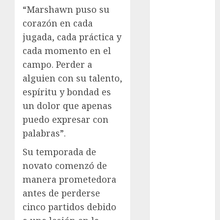
Juegos
“Marshawn puso su
Olímpicos Los
corazón en cada
Ángeles
jugada, cada práctica y
Juegos
cada momento en el
Paralímpicos
de Invierno
campo. Perder a
Leagues Cup
alguien con su talento,
LFA
espíritu y bondad es
Liga de
un dolor que apenas
Naciones
puedo expresar con
CONCACAF
palabras”.
Liga Europa
Liga Premier
Su temporada de
Lucha Libre
novato comenzó de
Maratón
manera prometedora
Media
antes de perderse
Maratón
cinco partidos debido
México Racing