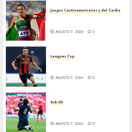
Juegos Centroamericanos y del Caribe
México supera las 383 preseas
en JDCC
AGOSTO 7, 2026
0
Leagues Cup
Atlas y Pachuca casi
eliminados
AGOSTO 7, 2026
0
Sub-20
EU, primer finalista de
Premundial
AGOSTO 7, 2026
0