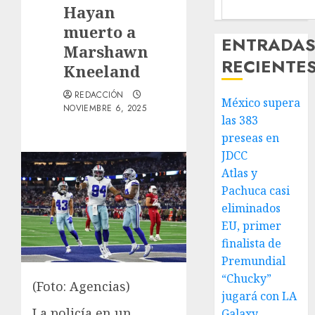
Hayan
muerto a
ENTRADA
Marshawn
RECIENTE
Kneeland
REDACCIÓN
México supera
NOVIEMBRE 6, 2025
las 383
preseas en
JDCC
Atlas y
Pachuca casi
eliminados
EU, primer
finalista de
Premundial
“Chucky”
(Foto: Agencias)
jugará con LA
La policía en un
Galaxy