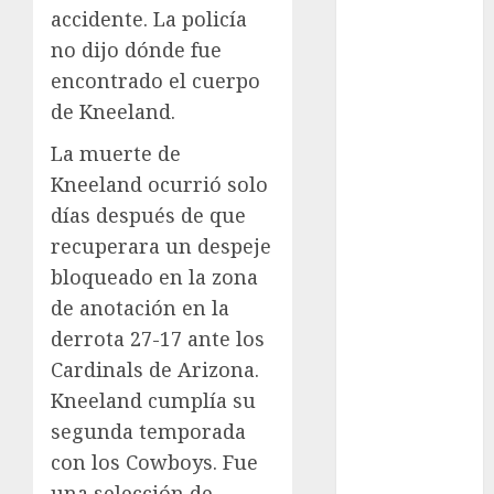
accidente. La policía
FIFA
no dijo dónde fue
Fitness
encontrado el cuerpo
Flag Football
FootGolf
de Kneeland.
Fórmula Uno
La muerte de
Futbol
Kneeland ocurrió solo
Futbol
días después de que
Americano
recuperara un despeje
Futbol
Americano
bloqueado en la zona
Liga Mayor
de anotación en la
Futbol
derrota 27-17 ante los
Argentino
Cardinals de Arizona.
Futbol
Kneeland cumplía su
Inglaterra
segunda temporada
Gimnasia
con los Cowboys. Fue
Giro de Italia
una selección de