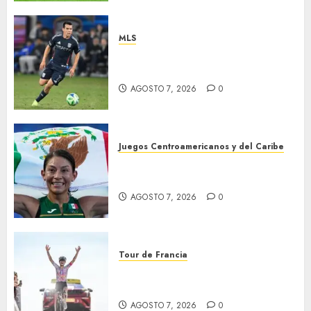
MLS
“Chucky” jugará con LA
Galaxy
AGOSTO 7, 2026
0
Juegos Centroamericanos y del Caribe
Laura Galván brilló en los 10
mil metros
AGOSTO 7, 2026
0
Tour de Francia
Phinney, nueva líder en el
Tour
AGOSTO 7, 2026
0