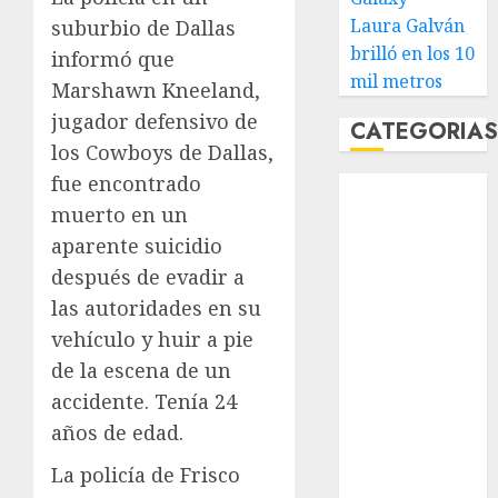
Laura Galván
suburbio de Dallas
brilló en los 10
informó que
mil metros
Marshawn Kneeland,
jugador defensivo de
CATEGORIA
los Cowboys de Dallas,
fue encontrado
Abierto de
muerto en un
Acapulco
Abierto de
aparente suicidio
Australia
después de evadir a
Abierto de
las autoridades en su
Francia
vehículo y huir a pie
Acuática
de la escena de un
Nelson Vargas
accidente. Tenía 24
Ajedrez
años de edad.
Alpinismo
Amateur
La policía de Frisco
Anuncio