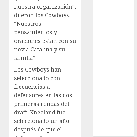
League
nuestra organización”,
Real Madrid
dijeron los Cowboys.
SALUD
“Nuestros
Serie Mundial
pensamientos y
Sub-20
oraciones están con su
Surf
Taekwondo
novia Catalina y su
Tecnología
familia”.
Tenis
Los Cowboys han
Tiro con arco
seleccionado con
Tour de
frecuencias a
Francia
Trucks México
defensores en las dos
Turismo
primeras rondas del
UEFA
draft. Kneeland fue
Uncategorized
seleccionado un año
Voleibol
después de que el
Wimbledon