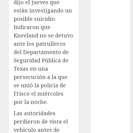
dijo el jueves que
Atletismo
están investigando un
Automovilismo
posible suicidio.
Basquetbol
Indicaron que
Colegial
Kneeland no se detuvo
Box
Boxing
ante los patrulleros
Bundesliga
del Departamento de
Charrería
Seguridad Pública de
Ciclismo
Texas en una
Cine
persecución a la que
Columna
se unió la policía de
Combates
Frisco el miércoles
Comida
por la noche.
CONADE
Copa Africana
Las autoridades
de Naciones
perdieron de vista el
Copa América
vehículo antes de
Femenina