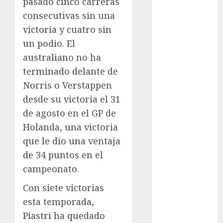
pasado cinco carreras
Pádel
consecutivas sin una
Pádel Femenil
Pole Dance
victoria y cuatro sin
Premier
un podio. El
League
australiano no ha
Real Madrid
terminado delante de
SALUD
Norris o Verstappen
Serie Mundial
desde su victoria el 31
Sub-20
de agosto en el GP de
Surf
Holanda, una victoria
Taekwondo
que le dio una ventaja
Tecnología
Tenis
de 34 puntos en el
Tiro con arco
campeonato.
Tour de
Con siete victorias
Francia
esta temporada,
Trucks México
Piastri ha quedado
Turismo