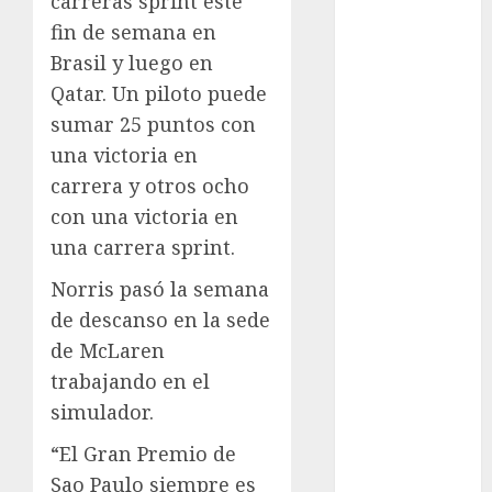
carreras sprint este
Juegos de
fin de semana en
Invierno
Juegos
Brasil y luego en
Olímpicos
Qatar. Un piloto puede
Juegos
sumar 25 puntos con
Olímpicos Los
una victoria en
Ángeles
carrera y otros ocho
Juegos
con una victoria en
Paralímpicos
una carrera sprint.
de Invierno
Leagues Cup
Norris pasó la semana
LFA
de descanso en la sede
Liga de
de McLaren
Naciones
trabajando en el
CONCACAF
simulador.
Liga Europa
Liga Premier
“El Gran Premio de
Lucha Libre
Sao Paulo siempre es