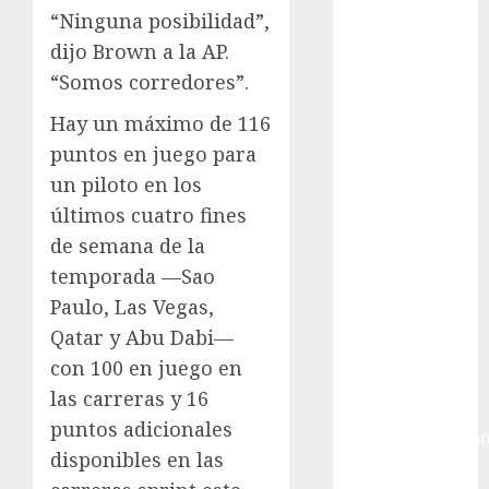
Futbol
“Ninguna posibilidad”,
Inglaterra
dijo Brown a la AP.
Gimnasia
“Somos corredores”.
Giro de Italia
Gobierno de la
Hay un máximo de 116
Ciudad de
puntos en juego para
México
un piloto en los
Golf
últimos cuatro fines
Golf
de semana de la
Internacional
Hockey Sobre
temporada —Sao
Hielo
Paulo, Las Vegas,
Indy Car
Qatar y Abu Dabi—
Información
con 100 en juego en
General
las carreras y 16
Juegos
puntos adicionales
Centroamericano
disponibles en las
y del Caribe