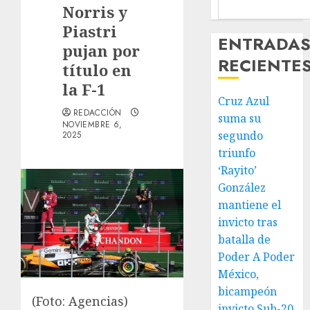
Norris y
Piastri
ENTRADA
pujan por
RECIENTE
título en
la F-1
Cruz Azul
REDACCIÓN
suma su
NOVIEMBRE 6,
segundo
2025
triunfo
‘Rayito’
González
mantiene el
invicto tras
batalla de
Poder A Poder
México,
bicampeón
(Foto: Agencias)
invicto Sub-20