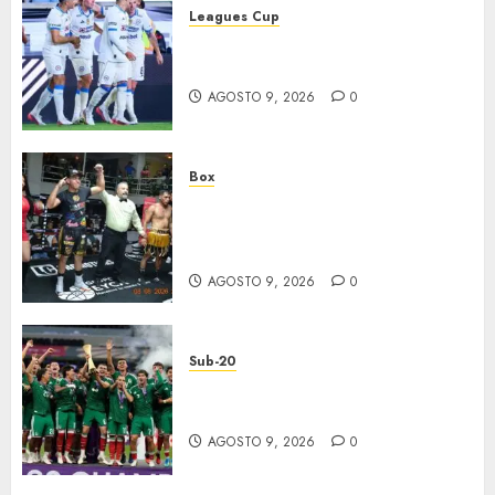
Leagues Cup
Cruz Azul suma su segundo
triunfo
AGOSTO 9, 2026
0
Box
‘Rayito’ González mantiene el
invicto tras batalla de Poder A
Poder
AGOSTO 9, 2026
0
Sub-20
México, bicampeón invicto
Sub-20
AGOSTO 9, 2026
0