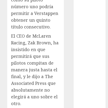
Femenil
número uno podría
Federación
permitir a Verstappen
Mexicana de
obtener un quinto
Golf
título consecutivo.
FIFA
El CEO de McLaren
Fitness
Flag Football
Racing, Zak Brown, ha
FootGolf
insistido en que
Fórmula Uno
permitirá que sus
Futbol
pilotos compitan de
Futbol
manera justa hasta el
Americano
final, y le dijo a The
Futbol
Associated Press que
Americano
absolutamente no
Liga Mayor
Futbol
elegirá a uno sobre el
Argentino
otro.