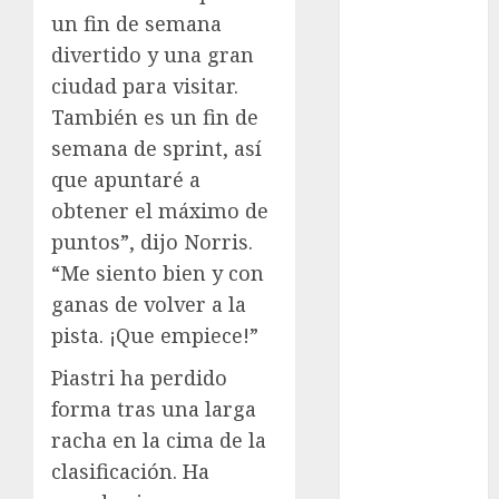
Maratón
un fin de semana
Media
divertido y una gran
Maratón
ciudad para visitar.
México Racing
También es un fin de
Cup
Motociclismo
semana de sprint, así
Mundial 2026
que apuntaré a
Mundial de
obtener el máximo de
Atletismo
puntos”, dijo Norris.
Mundial de
“Me siento bien y con
Clubes
ganas de volver a la
Mundial
pista. ¡Que empiece!”
Femenil
Mundial Sub
Piastri ha perdido
20
forma tras una larga
Nacional
racha en la cima de la
Natación
clasificación. Ha
ONEFA