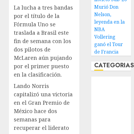
Murió Don
La lucha a tres bandas
Nelson,
por el título de la
leyenda en la
Fórmula Uno se
NBA
traslada a Brasil este
Vollering
fin de semana con los
ganó el Tour
dos pilotos de
de Francia
McLaren aún pujando
CATEGORIA
por el primer puesto
en la clasificación.
Abierto de
Lando Norris
Acapulco
capitalizó una victoria
Abierto de
en el Gran Premio de
Australia
Abierto de
México hace dos
Francia
semanas para
Acuática
recuperar el liderato
Nelson Vargas