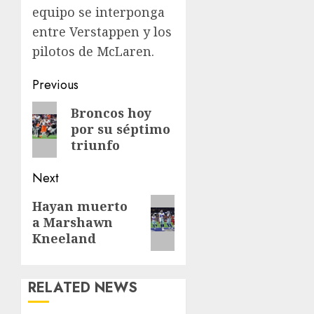
equipo se interponga
entre Verstappen y los
pilotos de McLaren.
Post
Previous
navigation
Previous
Broncos hoy
por su séptimo
post:
triunfo
Next
Next
Hayan muerto
a Marshawn
post:
Kneeland
RELATED NEWS