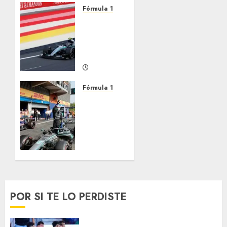
Fórmula 1
Antonelli
gana el
GP de
Bélgica
JULIO 19,
2026
Fórmula 1
0
Antonelli
logra
la Pole
en
Bélgica
JULIO 18,
2026
0
POR SI TE LO PERDISTE