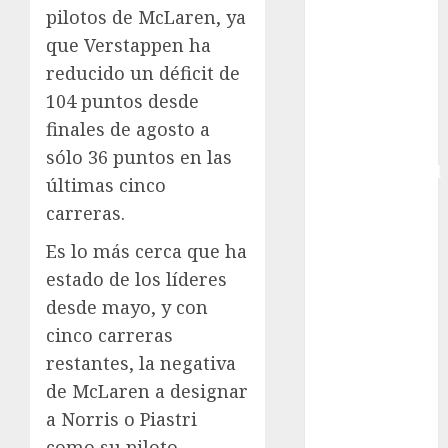
pilotos de McLaren, ya
Copa Africana
que Verstappen ha
de Naciones
reducido un déficit de
Copa América
Femenina
104 puntos desde
Copa Davis
finales de agosto a
Copa
sólo 36 puntos en las
Intercontinental
últimas cinco
FIFA
carreras.
Copa Oro
Cultura
Es lo más cerca que ha
Derbi de
estado de los líderes
Kentucky
desde mayo, y con
Derby de
cinco carreras
Kentucky
restantes, la negativa
Entrevista
de McLaren a designar
Exclusiva
a Norris o Piastri
Espectáculos
como su piloto
Eurocopa