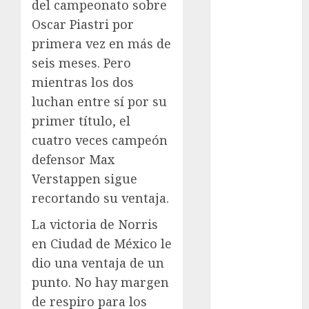
del campeonato sobre
Ajedrez
Oscar Piastri por
Alpinismo
primera vez en más de
Amateur
seis meses. Pero
Anuncio
mientras los dos
Atletismo
Automovilismo
luchan entre sí por su
Basquetbol
primer título, el
Colegial
cuatro veces campeón
Box
defensor Max
Boxing
Verstappen sigue
Bundesliga
recortando su ventaja.
Charrería
Ciclismo
La victoria de Norris
Cine
en Ciudad de México le
Columna
dio una ventaja de un
Combates
punto. No hay margen
Comida
de respiro para los
CONADE