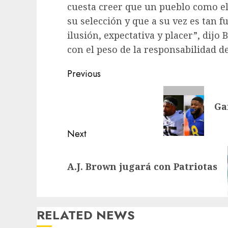
cuesta creer que un pueblo como e
su selección y que a su vez es tan f
ilusión, expectativa y placer”, dijo 
con el peso de la responsabilidad de
Post
Previous
navigation
Previous
Ga
post:
Next
Next
A.J. Brown jugará con Patriotas
post:
RELATED NEWS