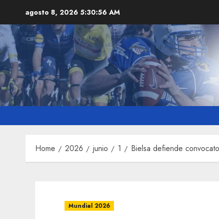
Skip
agosto 8, 2026
5:30:57 AM
to
content
Home
2026
junio
1
Bielsa defiende convocato
Mundial 2026