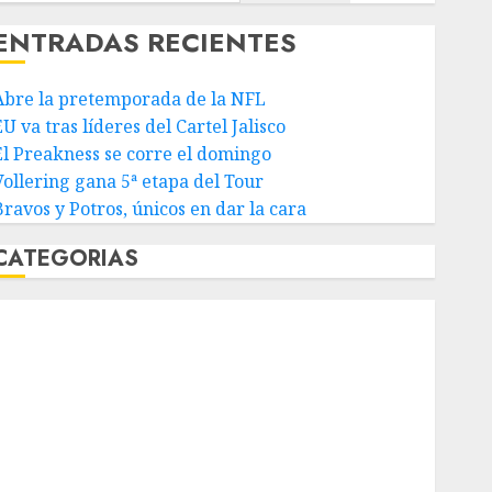
ENTRADAS RECIENTES
Abre la pretemporada de la NFL
U va tras líderes del Cartel Jalisco
El Preakness se corre el domingo
Vollering gana 5ª etapa del Tour
Bravos y Potros, únicos en dar la cara
CATEGORIAS
Abierto de Acapulco
Abierto de Australia
Abierto de Francia
Acuática Nelson Vargas
Ajedrez
Alpinismo
Amateur