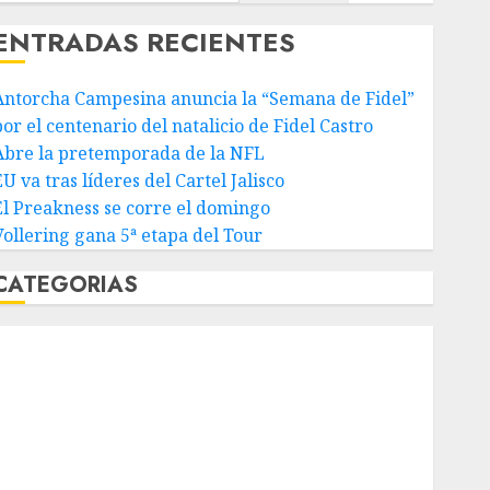
ENTRADAS RECIENTES
Antorcha Campesina anuncia la “Semana de Fidel”
or el centenario del natalicio de Fidel Castro
Abre la pretemporada de la NFL
U va tras líderes del Cartel Jalisco
El Preakness se corre el domingo
Vollering gana 5ª etapa del Tour
CATEGORIAS
Abierto de Acapulco
Abierto de Australia
Abierto de Francia
Acuática Nelson Vargas
Ajedrez
Alpinismo