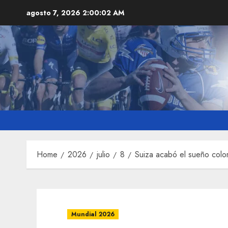
Skip
agosto 7, 2026
2:00:03 AM
to
content
Home
2026
julio
8
Suiza acabó el sueño col
Mundial 2026