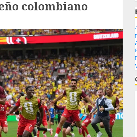
ueño colombiano
p
E