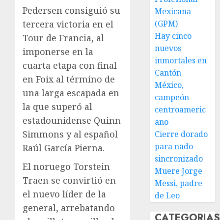
Pedersen consiguió su
Mexicana
tercera victoria en el
(GPM)
Hay cinco
Tour de Francia, al
nuevos
imponerse en la
inmortales en
cuarta etapa con final
Cantón
en Foix al término de
México,
una larga escapada en
campeón
la que superó al
centroameric
estadounidense Quinn
ano
Simmons y al español
Cierre dorado
para nado
Raúl García Pierna.
sincronizado
El noruego Torstein
Muere Jorge
Traen se convirtió en
Messi, padre
el nuevo líder de la
de Leo
general, arrebatando
CATEGORIA