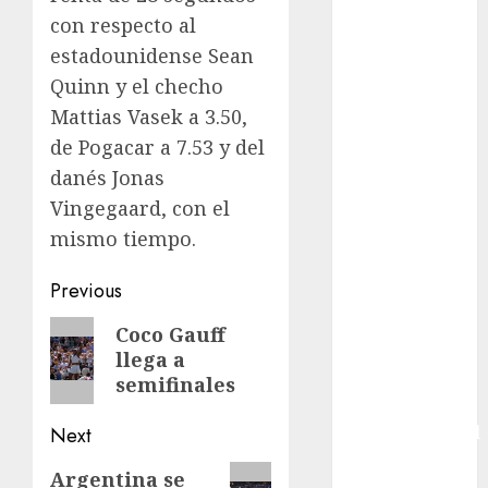
con respecto al
Boxing
Bundesliga
estadounidense Sean
Charrería
Quinn y el checho
Ciclismo
Mattias Vasek a 3.50,
Cine
de Pogacar a 7.53 y del
Columna
danés Jonas
Combates
Vingegaard, con el
Comida
mismo tiempo.
CONADE
Copa Africana
Post
Previous
de Naciones
navigation
Copa América
Previous
Coco Gauff
Femenina
llega a
post:
Copa Davis
semifinales
Copa
Intercontinental
Next
FIFA
Next
Argentina se
Copa Oro