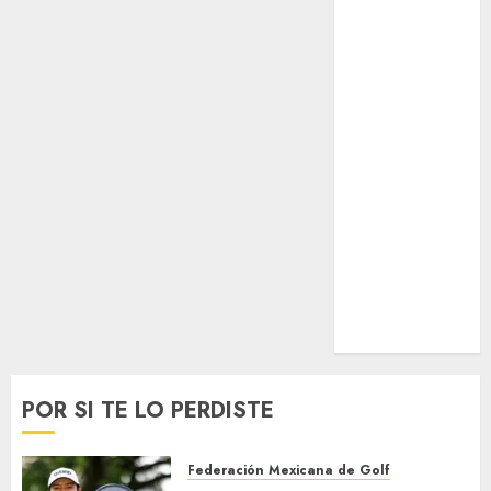
Surf
Taekwondo
Tecnología
Tenis
Tiro con arco
Tour de
Francia
Trucks México
Turismo
UEFA
Uncategorized
Voleibol
Wimbledon
POR SI TE LO PERDISTE
Federación Mexicana de Golf