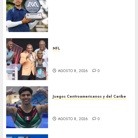
Santiago de la Fuente repite la
hazaña y conquista por
segundo año consecutivo el
México City Open, etapa
inaugural de la temporada
2026-27 de la Gira Profesional
Mexicana (GPM)
NFL
AGOSTO 8, 2026
0
Hay cinco nuevos inmortales
en Cantón
AGOSTO 8, 2026
0
Juegos Centroamericanos y del Caribe
México, campeón
centroamericano
AGOSTO 8, 2026
0