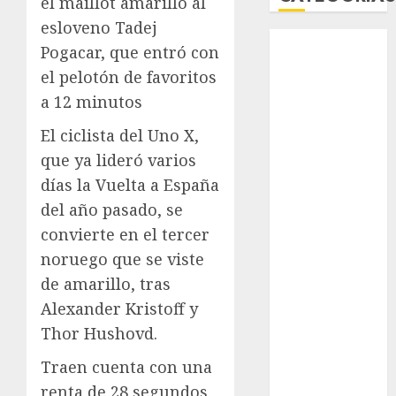
el maillot amarillo al
esloveno Tadej
Abierto de
Pogacar, que entró con
Acapulco
el pelotón de favoritos
Abierto de
a 12 minutos
Australia
Abierto de
El ciclista del Uno X,
Francia
que ya lideró varios
Acuática
días la Vuelta a España
Nelson Vargas
del año pasado, se
Ajedrez
convierte en el tercer
Alpinismo
noruego que se viste
Amateur
de amarillo, tras
Anuncio
Atletismo
Alexander Kristoff y
Automovilismo
Thor Hushovd.
Basquetbol
Traen cuenta con una
Colegial
renta de 28 segundos
Box