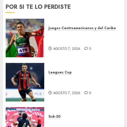
POR SI TE LO PERDISTE
Juegos Centroamericanos y del Caribe
México supera las 383 preseas
en JDCC
AGOSTO 7, 2026
0
Leagues Cup
Atlas y Pachuca casi
eliminados
AGOSTO 7, 2026
0
Sub-20
EU, primer finalista de