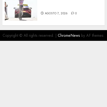
Phinney, nueva líder en el
Tour
AGOSTO 7, 2026
0
Copyright © All rights reserved.
|
ChromeNews
by AF themes.