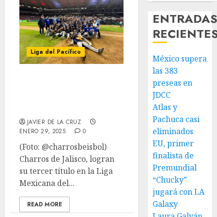
ENTRADA
RECIENTE
Liga del Pacífico
México supera
las 383
Charros de Jalisco
preseas en
se corona en la
JDCC
Liga del Pacífico
Atlas y
Pachuca casi
JAVIER DE LA CRUZ
eliminados
ENERO 29, 2025
0
EU, primer
(Foto: @charrosbeisbol)
finalista de
Charros de Jalisco, logran
Premundial
su tercer título en la Liga
“Chucky”
Mexicana del...
jugará con LA
Galaxy
READ MORE
Laura Galván