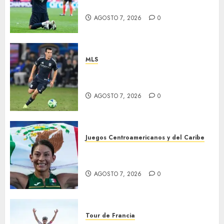
Premundial
AGOSTO 7, 2026
0
MLS
“Chucky” jugará con LA
Galaxy
AGOSTO 7, 2026
0
Juegos Centroamericanos y del Caribe
Laura Galván brilló en los 10
mil metros
AGOSTO 7, 2026
0
Tour de Francia