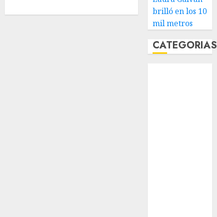
brilló en los 10
mil metros
CATEGORIA
Abierto de
Acapulco
Abierto de
Australia
Abierto de
Francia
Acuática
Nelson Vargas
Ajedrez
Alpinismo
Amateur
Anuncio
Atletismo