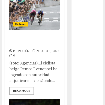
Paralímpicos
de Invierno
Leagues Cup
LFA
Liga de
Ciclismo
Naciones
CONCACAF
Evenepoel gana en
Liga Europa
San Sebastián
Liga Premier
REDACCIÓN
AGOSTO 1, 2026
Lucha Libre
0
Maratón
(Foto: Agencias) El ciclista
Media
belga Remco Evenepoel ha
Maratón
logrado con autoridad
México Racing
adjudicarse este sábado...
Cup
Motociclismo
READ MORE
Mundial 2026
Mundial de