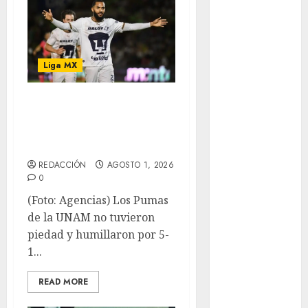
Atletismo
Mundial de
Clubes
Mundial
Liga MX
Femenil
Mundial Sub
Con hat trick de
20
Juninho, goleada
Nacional
Natación
de Pumas
ONEFA
REDACCIÓN
AGOSTO 1, 2026
Pádel
0
Pádel Femenil
(Foto: Agencias) Los Pumas
Pole Dance
de la UNAM no tuvieron
Premier
piedad y humillaron por 5-
League
1...
Real Madrid
SALUD
READ MORE
Serie Mundial