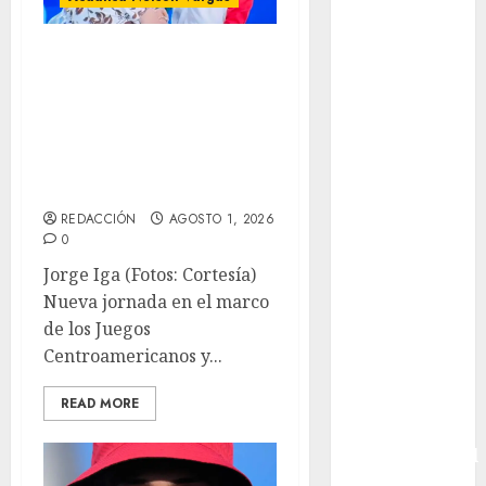
Box
Boxing
Con récords
Bundesliga
Centroamericanos
Charrería
México se
Ciclismo
posiciona en la
Cine
primera plaza
Columna
Combates
REDACCIÓN
AGOSTO 1, 2026
Comida
0
CONADE
Jorge Iga (Fotos: Cortesía)
Copa Africana
Nueva jornada en el marco
de Naciones
de los Juegos
Copa América
Centroamericanos y...
Femenina
Copa Davis
READ MORE
Copa
Intercontinental
FIFA