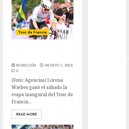
Golf
Internacional
Hockey Sobre
Hielo
Indy Car
Tour de Francia
Información
General
Mexicana debutó
Juegos
en Tour femenil
Centroamericano
y del Caribe
REDACCIÓN
AGOSTO 1, 2026
0
Juegos de
Invierno
(Foto: Agencias) Lorena
Juegos
Wiebes ganó el sábado la
Olímpicos
etapa inaugural del Tour de
Juegos
Francia...
Olímpicos Los
READ MORE
Ángeles
Juegos