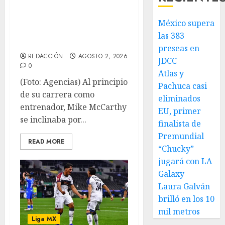
McCarthy suaviza
México supera
prácticas de
las 383
Acereros
preseas en
REDACCIÓN
AGOSTO 2, 2026
JDCC
0
Atlas y
(Foto: Agencias) Al principio
Pachuca casi
de su carrera como
eliminados
entrenador, Mike McCarthy
EU, primer
se inclinaba por...
finalista de
Premundial
READ MORE
“Chucky”
jugará con LA
Galaxy
Laura Galván
brilló en los 10
mil metros
Liga MX