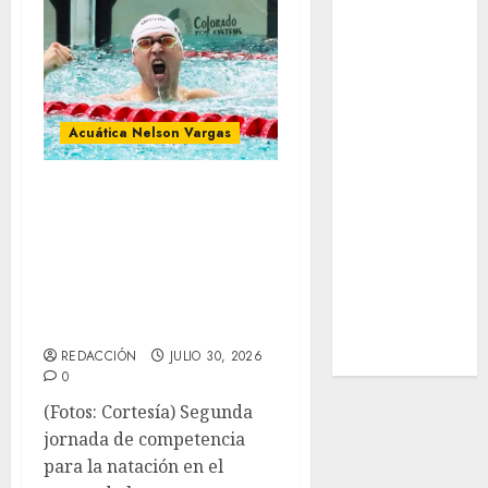
Sub-20
Surf
Taekwondo
Tecnología
Tenis
Acuática Nelson Vargas
Tiro con arco
Tour de
Las medallas
Francia
siguen llegango y
Trucks México
Turismo
Acuática
UEFA
Nelsonvargas
Uncategorized
sigue sumando
Voleibol
REDACCIÓN
JULIO 30, 2026
Wimbledon
0
(Fotos: Cortesía) Segunda
jornada de competencia
para la natación en el