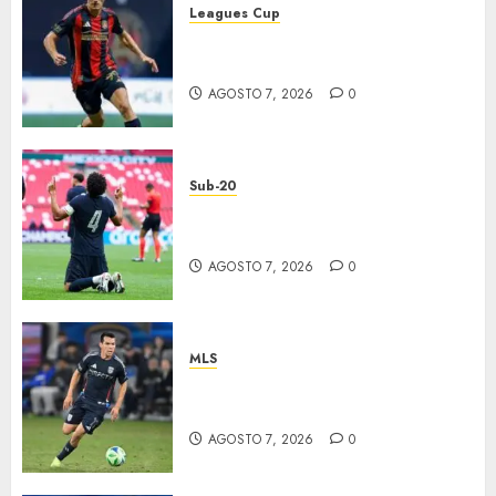
Leagues Cup
Atlas y Pachuca casi
eliminados
AGOSTO 7, 2026
0
Sub-20
EU, primer finalista de
Premundial
AGOSTO 7, 2026
0
MLS
“Chucky” jugará con LA
Galaxy
AGOSTO 7, 2026
0