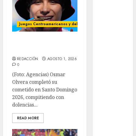
Copa Oro
Cultura
Derbi de
Juegos Centroamericanos y del Caribe
Kentucky
Derby de
Olvera se colgó su
Kentucky
tercer oro
Entrevista
REDACCIÓN
AGOSTO 1, 2026
Exclusiva
0
Espectáculos
(Foto: Agencias) Osmar
Eurocopa
Olvera completó su
Femenil
cometido en Santo Domingo
Federación
2026, compitiendo con
Mexicana de
dolencias...
Golf
FIFA
READ MORE
Fitness
Flag Football
FootGolf