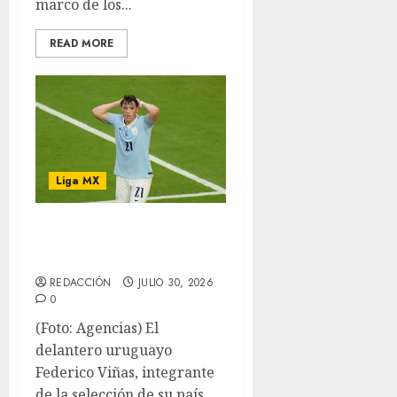
marco de los...
READ MORE
Liga MX
Viñas, refuerzo de
los Diablos Rojos
REDACCIÓN
JULIO 30, 2026
0
(Foto: Agencias) El
delantero uruguayo
Federico Viñas, integrante
de la selección de su país...