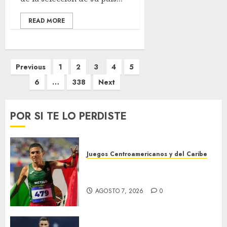
READ MORE
Paginación
Previous
1
2
3
4
5
de
6
…
338
Next
entradas
POR SI TE LO PERDISTE
Juegos Centroamericanos y del Caribe
México supera las 383 preseas
en JDCC
AGOSTO 7, 2026
0