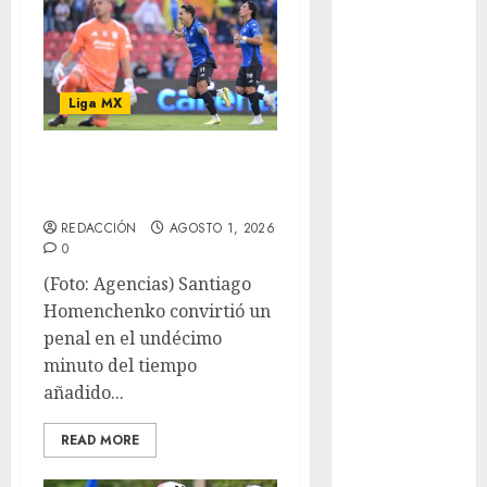
Fórmula Uno
Futbol
Futbol
Liga MX
Americano
Futbol
Victoria agónica
Americano
Liga Mayor
de Querétaro
Futbol
REDACCIÓN
AGOSTO 1, 2026
Argentino
0
Futbol
(Foto: Agencias) Santiago
Inglaterra
Homenchenko convirtió un
Gimnasia
penal en el undécimo
Giro de Italia
minuto del tiempo
Gobierno de la
añadido...
Ciudad de
México
READ MORE
Golf