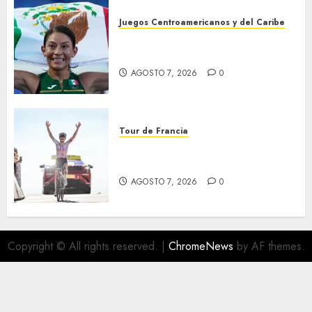
Juegos Centroamericanos y del Caribe
Laura Galván brilló en los 10
mil metros
AGOSTO 7, 2026
0
Tour de Francia
Phinney, nueva líder en el
Tour
AGOSTO 7, 2026
0
Copyright © All rights reserved.
|
ChromeNews
by AF themes.