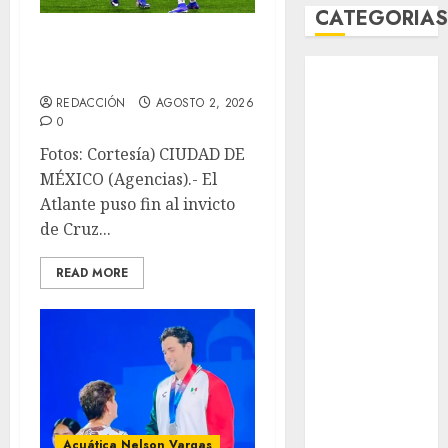
CATEGORIA
Atlante frena el
Abierto de
invicto celeste
Acapulco
REDACCIÓN
AGOSTO 2, 2026
Abierto de
0
Australia
Fotos: Cortesía) CIUDAD DE
Abierto de
MÉXICO (Agencias).- El
Francia
Atlante puso fin al invicto
Acuática
de Cruz...
Nelson Vargas
Ajedrez
READ MORE
Alpinismo
Amateur
Anuncio
Atletismo
Automovilismo
Basquetbol
Colegial
Acuática Nelson Vargas