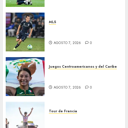
MLS
“Chucky” jugará con LA
Galaxy
AGOSTO 7, 2026
0
Juegos Centroamericanos y del Caribe
Laura Galván brilló en los 10
mil metros
AGOSTO 7, 2026
0
Tour de Francia
Phinney, nueva líder en el
Tour