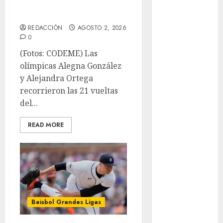
Atletismo
monarcas en JDCC
Mundial de
Clubes
REDACCIÓN
AGOSTO 2, 2026
0
Mundial
Femenil
(Fotos: CODEME) Las
Mundial Sub
olímpicas Alegna González
20
y Alejandra Ortega
Nacional
recorrieron las 21 vueltas
Natación
del...
ONEFA
READ MORE
Pádel
Pádel Femenil
Pole Dance
Premier
League
Real Madrid
SALUD
Beisbol Grandes Ligas
Serie Mundial