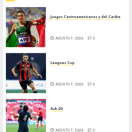
Juegos Centroamericanos y del Caribe
México supera las 383 preseas
en JDCC
AGOSTO 7, 2026
0
Leagues Cup
Atlas y Pachuca casi
eliminados
AGOSTO 7, 2026
0
Sub-20
EU, primer finalista de
Premundial
AGOSTO 7, 2026
0