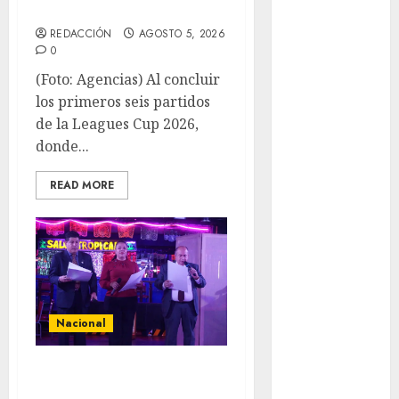
cara
Copa Oro
REDACCIÓN
AGOSTO 5, 2026
Cultura
0
Derbi de
(Foto: Agencias) Al concluir
Kentucky
los primeros seis partidos
Derby de
de la Leagues Cup 2026,
Kentucky
donde...
Entrevista
Exclusiva
READ MORE
Espectáculos
Eurocopa
Femenil
Federación
Mexicana de
Golf
Nacional
FIFA
Fitness
Segunda entrega
Flag Football
del Iuris Dicto
FootGolf