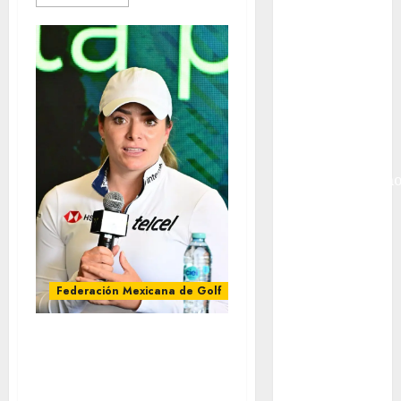
Golf
Internacional
Hockey Sobre
Hielo
Indy Car
Información
General
Juegos
Centroamericano
y del Caribe
Juegos de
Invierno
Juegos
Olímpicos
Federación Mexicana de Golf
Juegos
Olímpicos Los
ARRANCA LA
Ángeles
SEGUNDA
Juegos
EDICIÓN DEL