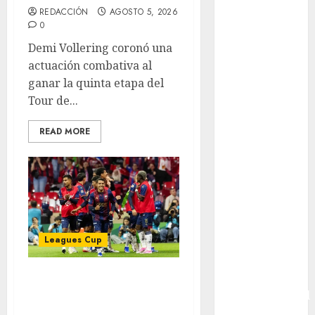
REDACCIÓN
AGOSTO 5, 2026
Box
0
Boxing
Demi Vollering coronó una
Bundesliga
actuación combativa al
Charrería
ganar la quinta etapa del
Ciclismo
Tour de...
Cine
Columna
READ MORE
Combates
Comida
CONADE
Copa Africana
de Naciones
Copa América
Leagues Cup
Femenina
Copa Davis
Bravos y Potros,
Copa
Intercontinental
únicos en dar la
FIFA