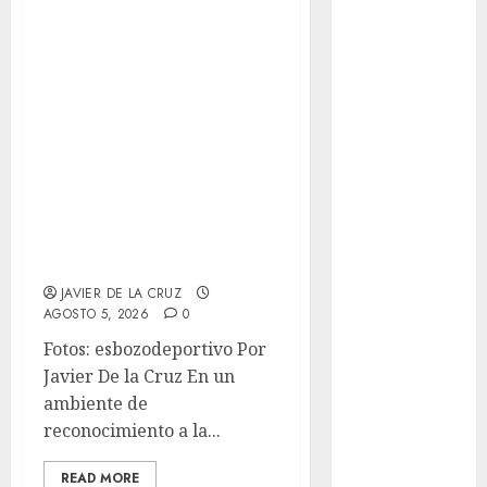
Fórmula Uno
2026 reconoce la
Futbol
trayectoria de
Futbol
destacados
Americano
juristas del
Futbol
Colegio de
Americano
Liga Mayor
Abogados del Valle
Futbol
de México, filial
Argentino
Ecatepec
Futbol
JAVIER DE LA CRUZ
Inglaterra
AGOSTO 5, 2026
0
Gimnasia
Fotos: esbozodeportivo Por
Giro de Italia
Javier De la Cruz En un
Gobierno de la
ambiente de
Ciudad de
reconocimiento a la...
México
Golf
READ MORE