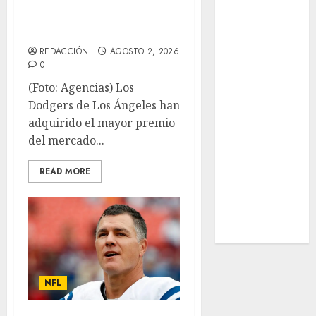
Sub-20
Dodgers se lleva al
Surf
zurdo Skubal
Taekwondo
REDACCIÓN
AGOSTO 2, 2026
Tecnología
0
Tenis
(Foto: Agencias) Los
Tiro con arco
Dodgers de Los Ángeles han
Tour de
adquirido el mayor premio
Francia
del mercado...
Trucks México
Turismo
READ MORE
UEFA
Uncategorized
Voleibol
Wimbledon
NFL