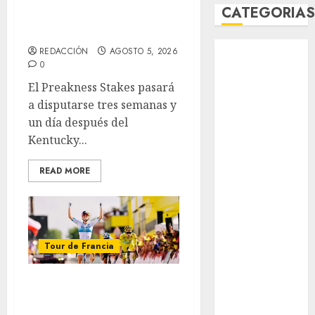
El Preakness se
CATEGORIA
corre el domingo
Abierto de
REDACCIÓN
AGOSTO 5, 2026
Acapulco
0
Abierto de
El Preakness Stakes pasará
Australia
a disputarse tres semanas y
Abierto de
un día después del
Francia
Kentucky...
Acuática
Nelson Vargas
READ MORE
Ajedrez
Alpinismo
Amateur
Anuncio
Tour de Francia
Atletismo
Automovilismo
Vollering gana 5ª
Basquetbol
etapa del Tour
Colegial