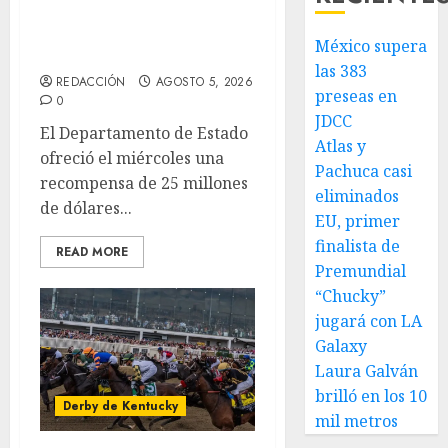
EU va tras líderes
México supera
del Cartel Jalisco
las 383
REDACCIÓN
AGOSTO 5, 2026
preseas en
0
JDCC
El Departamento de Estado
Atlas y
ofreció el miércoles una
Pachuca casi
recompensa de 25 millones
eliminados
de dólares...
EU, primer
finalista de
READ MORE
Premundial
“Chucky”
jugará con LA
Galaxy
Laura Galván
brilló en los 10
Derby de Kentucky
mil metros