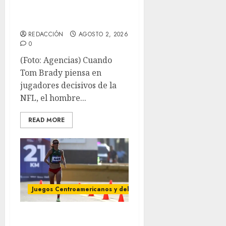
Adam Vinatieri, es
inmortal
REDACCIÓN
AGOSTO 2, 2026
0
(Foto: Agencias) Cuando
Tom Brady piensa en
jugadores decisivos de la
NFL, el hombre...
READ MORE
Juegos Centroamericanos y del Caribe
Amanecer dorado