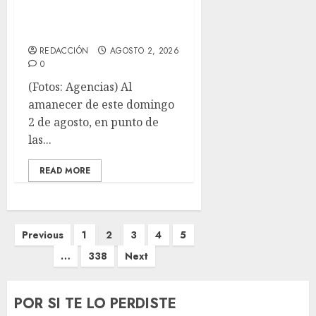
para nuestro
atletismo
REDACCIÓN
AGOSTO 2, 2026
0
(Fotos: Agencias) Al
amanecer de este domingo
2 de agosto, en punto de
las...
READ MORE
Paginación
Previous
1
2
3
4
5
de
…
338
Next
entradas
POR SI TE LO PERDISTE