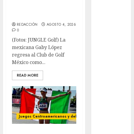
Paralímpicos
GABY LÓPEZ
de Invierno
OPEN
Leagues Cup
LFA
REDACCIÓN
AGOSTO 4, 2026
Liga de
0
Naciones
(Fotos: JUNGLE Golf) La
CONCACAF
mexicana Gaby López
Liga Europa
regresa al Club de Golf
Liga Premier
México como...
Lucha Libre
Maratón
READ MORE
Media
Maratón
México Racing
Cup
Motociclismo
Juegos Centroamericanos y del Caribe
Mundial 2026
Mundial de
González y Ortiz,