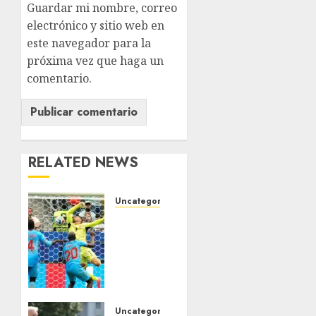
Guardar mi nombre, correo
electrónico y sitio web en
este navegador para la
próxima vez que haga un
comentario.
RELATED NEWS
Uncategorized
Congo
rescata
empate
ante
Portugal
JUNIO 17,
Uncategorized