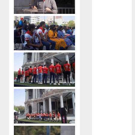
Fitness
Flag Football
FootGolf
Fórmula Uno
Futbol
Futbol
Americano
Futbol
Americano
Liga Mayor
Futbol
Argentino
Futbol
Inglaterra
Gimnasia
Giro de Italia
Gobierno de la