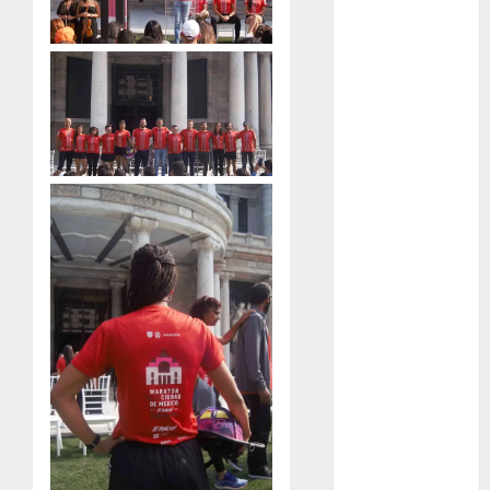
Motociclismo
Mundial 2026
Mundial de
Atletismo
Mundial de
Clubes
Mundial
Femenil
Mundial Sub
20
Nacional
Natación
ONEFA
Pádel
Pádel Femenil
Pole Dance
Premier
League