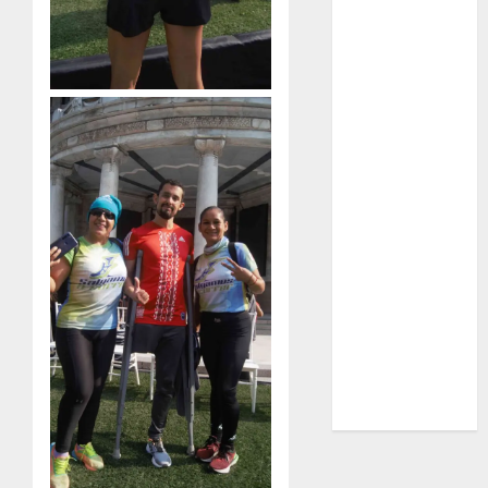
Real Madrid
SALUD
Serie Mundial
Surf
Taekwondo
Tecnología
Tenis
Tiro con arco
Tour de
Francia
Trucks México
Turismo
UEFA
Uncategorized
Voleibol
Wimbledon