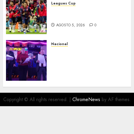
Leagues Cup
Bravos y Potros, únicos en dar
la cara
AGOSTO 5, 2026
0
Nacional
Segunda entrega del Iuris
Dicto 2026 reconoce la
trayectoria de destacados
juristas del Colegio de
Abogados del Valle de México,
filial Ecatepec
AGOSTO 5, 2026
0
Copyright © All rights reserved.
|
ChromeNews
by AF themes.