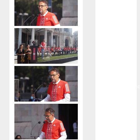
Ciudad de
México
Golf
Golf
Internacional
Hockey Sobre
Hielo
Indy Car
Información
General
Juegos
Centroamericano
y del Caribe
Juegos de
Invierno
Juegos
Olímpicos
Juegos