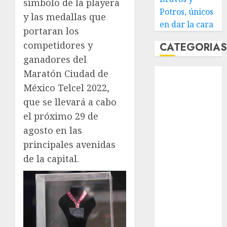
símbolo de la playera
Potros, únicos
y las medallas que
en dar la cara
portaran los
competidores y
CATEGORIA
ganadores del
Abierto de
Maratón Ciudad de
Acapulco
México Telcel 2022,
Abierto de
que se llevará a cabo
Australia
el próximo 29 de
Abierto de
agosto en las
Francia
principales avenidas
Acuática
de la capital.
Nelson Vargas
Ajedrez
Alpinismo
Amateur
Anuncio
Atletismo