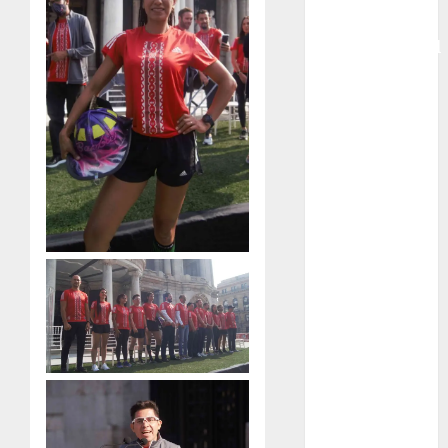
Copa
Intercontinental
FIFA
Copa Oro
Cultura
Derbi de
Kentucky
Derby de
Kentucky
Entrevista
Exclusiva
Espectáculos
Eurocopa
Femenil
Federación
Mexicana de
Golf
FIFA