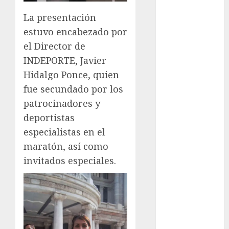
Automovilismo
La presentación
Basquetbol
estuvo encabezado por
Colegial
el Director de
Box
INDEPORTE, Javier
Boxing
Bundesliga
Hidalgo Ponce, quien
Charrería
fue secundado por los
Ciclismo
patrocinadores y
Cine
deportistas
Columna
especialistas en el
Combates
maratón, así como
Comida
invitados especiales.
CONADE
Copa Africana
de Naciones
Copa América
Femenina
Copa Davis