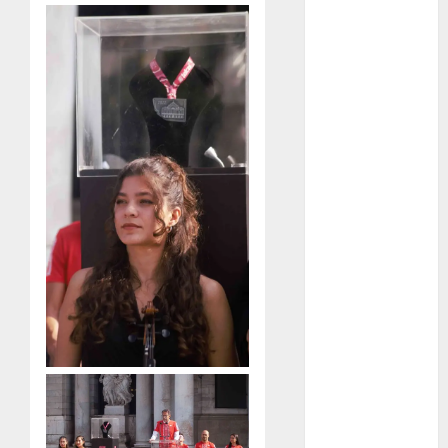
Olímpicos Los
Ángeles
Juegos
Paralímpicos
de Invierno
Leagues Cup
LFA
Liga de
Naciones
CONCACAF
Liga Europa
Liga Premier
Lucha Libre
Maratón
Media
Maratón
México Racing
Cup