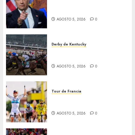
EU va tras líderes del Cartel
Jalisco
AGOSTO 5, 2026
0
Derby de Kentucky
El Preakness se corre el
domingo
AGOSTO 5, 2026
0
Tour de Francia
Vollering gana 5ª etapa del
Tour
AGOSTO 5, 2026
0