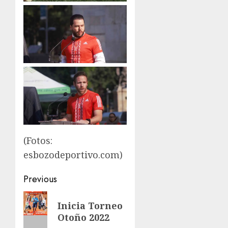
(Fotos:
esbozodeportivo.com)
Post
Previous
navigation
Previous
Inicia Torneo
post:
Otoño 2022