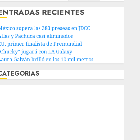
ENTRADAS RECIENTES
México supera las 383 preseas en JDCC
Atlas y Pachuca casi eliminados
EU, primer finalista de Premundial
“Chucky” jugará con LA Galaxy
Laura Galván brilló en los 10 mil metros
CATEGORIAS
Abierto de Acapulco
Abierto de Australia
Abierto de Francia
Acuática Nelson Vargas
Ajedrez
Alpinismo
Amateur