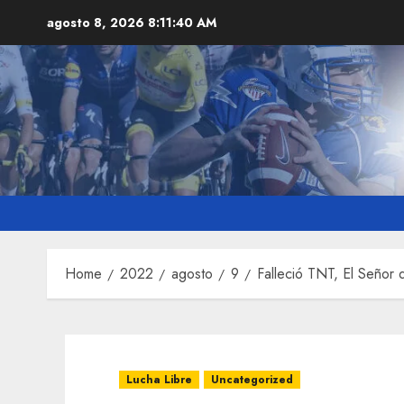
Skip
agosto 8, 2026
8:11:42 AM
to
content
Home
2022
agosto
9
Falleció TNT, El Señor 
Lucha Libre
Uncategorized