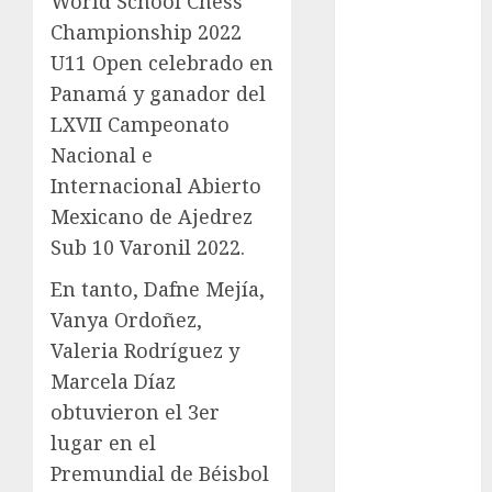
World School Chess
Premier
Championship 2022
League
U11 Open celebrado en
Real Madrid
SALUD
Panamá y ganador del
Serie Mundial
LXVII Campeonato
Sub-20
Nacional e
Surf
Internacional Abierto
Taekwondo
Mexicano de Ajedrez
Tecnología
Sub 10 Varonil 2022.
Tenis
Tiro con arco
En tanto, Dafne Mejía,
Tour de
Vanya Ordoñez,
Francia
Valeria Rodríguez y
Trucks México
Marcela Díaz
Turismo
obtuvieron el 3er
UEFA
lugar en el
Uncategorized
Premundial de Béisbol
Voleibol