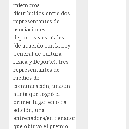
miembros
Golf
distribuidos entre dos
FIFA
representantes de
Fitness
Flag Football
asociaciones
FootGolf
deportivas estatales
Fórmula Uno
(de acuerdo con la Ley
Futbol
General de Cultura
Futbol
Física y Deporte), tres
Americano
representantes de
Futbol
medios de
Americano
comunicación, una/un
Liga Mayor
Futbol
atleta que logró el
Argentino
primer lugar en otra
Futbol
edición, una
Inglaterra
entrenadora/entrenador
Gimnasia
que obtuvo el premio