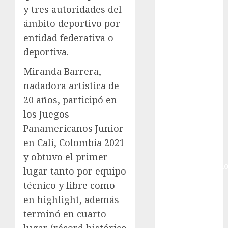
Giro de Italia
y tres autoridades del
Gobierno de la
ámbito deportivo por
Ciudad de
entidad federativa o
México
Golf
deportiva.
Golf
Miranda Barrera,
Internacional
nadadora artística de
Hockey Sobre
20 años, participó en
Hielo
los Juegos
Indy Car
Información
Panamericanos Junior
General
en Cali, Colombia 2021
Juegos
y obtuvo el primer
Centroamericano
lugar tanto por equipo
y del Caribe
técnico y libre como
Juegos de
en highlight, además
Invierno
terminó en cuarto
Juegos