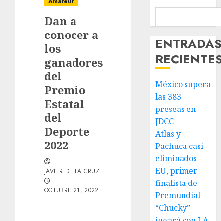
Amateur
Dan a
conocer a
ENTRADA
los
RECIENTE
ganadores
del
México supera
Premio
las 383
Estatal
preseas en
del
JDCC
Deporte
Atlas y
2022
Pachuca casi
eliminados
EU, primer
JAVIER DE LA CRUZ
finalista de
OCTUBRE 21, 2022
Premundial
“Chucky”
jugará con LA