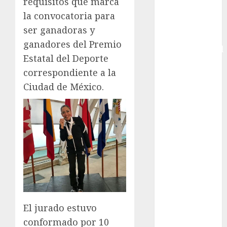
requisitos que marca
Femenina
la convocatoria para
Copa Davis
ser ganadoras y
Copa
ganadores del Premio
Intercontinental
Estatal del Deporte
FIFA
correspondiente a la
Copa Oro
Ciudad de México.
Cultura
Derbi de
Kentucky
Derby de
Kentucky
Entrevista
Exclusiva
Espectáculos
Eurocopa
Femenil
El jurado estuvo
Federación
conformado por 10
Mexicana de