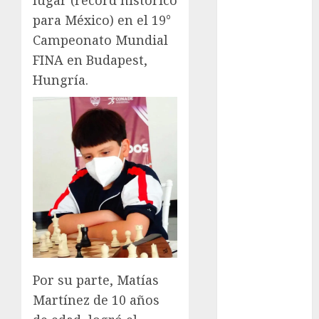
lugar (récord histórico
Olímpicos
para México) en el 19°
Juegos
Olímpicos Los
Campeonato Mundial
Ángeles
FINA en Budapest,
Juegos
Hungría.
Paralímpicos
de Invierno
Leagues Cup
LFA
Liga de
Naciones
CONCACAF
Liga Europa
Liga Premier
Lucha Libre
Maratón
Por su parte, Matías
Media
Martínez de 10 años
Maratón