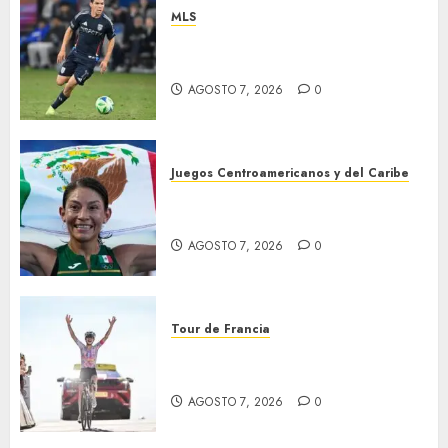
MLS
“Chucky” jugará con LA
Galaxy
AGOSTO 7, 2026
0
Juegos Centroamericanos y del Caribe
Laura Galván brilló en los 10
mil metros
AGOSTO 7, 2026
0
Tour de Francia
Phinney, nueva líder en el
Tour
AGOSTO 7, 2026
0