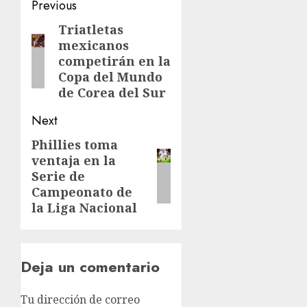
Post
Previous
navigation
Triatletas
Previous
mexicanos
post:
competirán en la
Copa del Mundo
de Corea del Sur
Next
Phillies toma
Next
ventaja en la
post:
Serie de
Campeonato de
la Liga Nacional
Deja un comentario
Tu dirección de correo