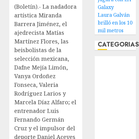
(Boletín).- La nadadora
Galaxy
artística Miranda
Laura Galván
brilló en los 10
Barrera Jiménez, el
mil metros
ajedrecista Matías
Martínez Flores, las
CATEGORIA
beisbolistas de la
selección mexicana,
Abierto de
Dafne Mejía Limón,
Acapulco
Abierto de
Vanya Ordoñez
Australia
Fonseca, Valeria
Abierto de
Rodríguez Larios y
Francia
Marcela Díaz Alfaro; el
Acuática
entrenador Luis
Nelson Vargas
Fernando Germán
Ajedrez
Cruz y el impulsor del
Alpinismo
deporte Daniel Aceves
Amateur