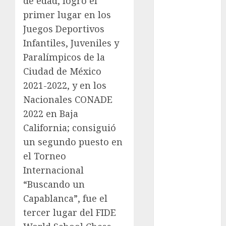
de edad, logró el
México Racing
primer lugar en los
Cup
Motociclismo
Juegos Deportivos
Mundial 2026
Infantiles, Juveniles y
Mundial de
Paralímpicos de la
Atletismo
Ciudad de México
Mundial de
2021-2022, y en los
Clubes
Nacionales CONADE
Mundial
2022 en Baja
Femenil
California; consiguió
Mundial Sub
20
un segundo puesto en
Nacional
el Torneo
Natación
Internacional
ONEFA
“Buscando un
Pádel
Capablanca”, fue el
Pádel Femenil
tercer lugar del FIDE
Pole Dance