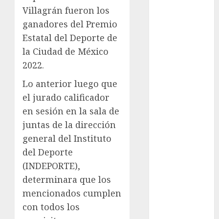
Villagrán fueron los
Anuncio
Atletismo
ganadores del Premio
Automovilismo
Estatal del Deporte de
Basquetbol
la Ciudad de México
Colegial
2022.
Box
Lo anterior luego que
Boxing
Bundesliga
el jurado calificador
Charrería
en sesión en la sala de
Ciclismo
juntas de la dirección
Cine
general del Instituto
Columna
del Deporte
Combates
(INDEPORTE),
Comida
determinara que los
CONADE
mencionados cumplen
Copa Africana
de Naciones
con todos los
Copa América