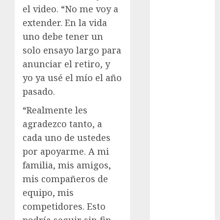
Juegos de
el video. “No me voy a
Invierno
extender. En la vida
Juegos
uno debe tener un
Olímpicos
solo ensayo largo para
Juegos
Olímpicos Los
anunciar el retiro, y
Ángeles
yo ya usé el mío el año
Juegos
pasado.
Paralímpicos
“Realmente les
de Invierno
agradezco tanto, a
Leagues Cup
LFA
cada uno de ustedes
Liga de
por apoyarme. A mi
Naciones
familia, mis amigos,
CONCACAF
mis compañeros de
Liga Europa
equipo, mis
Liga Premier
competidores. Esto
Lucha Libre