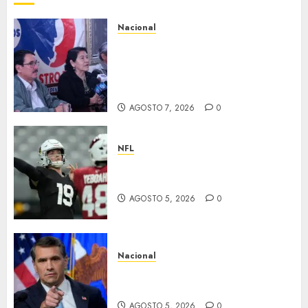
Nacional
Antorcha Campesina anuncia
la “Semana de Fidel” por el
centenario del natalicio de
Fidel Castro
AGOSTO 7, 2026
0
NFL
Abre la pretemporada de la
NFL
AGOSTO 5, 2026
0
Nacional
EU va tras líderes del Cartel
Jalisco
AGOSTO 5, 2026
0