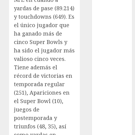
Pádel
yardas de pase (89.214)
Pádel Femenil
y touchdowns (649). Es
Pole Dance
el único jugador que
Premier
League
ha ganado más de
Real Madrid
cinco Super Bowls y
SALUD
ha sido el jugador más
Serie Mundial
valioso cinco veces.
Surf
Tiene además el
Taekwondo
récord de victorias en
Tecnología
temporada regular
Tenis
(251), Apariciones en
Tiro con arco
Tour de
el Super Bowl (10),
Francia
juegos de
Trucks México
postemporada y
Turismo
triunfos (48, 35), así
UEFA
como yardas en