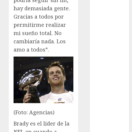
podría seguir sin fin,
Maratón
hay demasiada gente.
Media
Maratón
Gracias a todos por
México Racing
permitirme realizar
Cup
mi sueño total. No
Motociclismo
cambiaría nada. Los
Mundial 2026
amo a todos”.
Mundial de
Atletismo
Mundial de
Clubes
Mundial
Femenil
Mundial Sub
20
(Foto: Agencias)
Nacional
Natación
Brady es el líder de la
ONEFA
NFL en cuando a