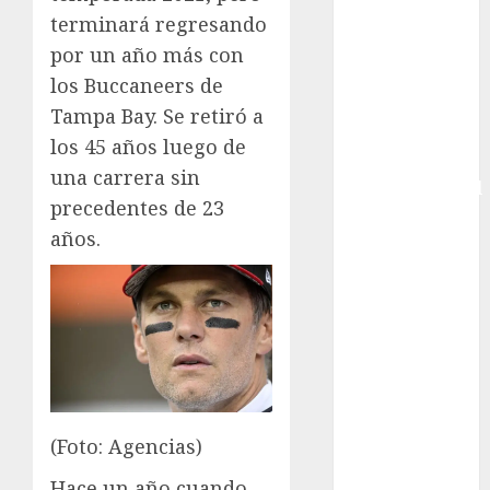
terminará regresando
Copa Africana
de Naciones
por un año más con
Copa América
los Buccaneers de
Femenina
Tampa Bay. Se retiró a
Copa Davis
los 45 años luego de
Copa
una carrera sin
Intercontinental
precedentes de 23
FIFA
años.
Copa Oro
Cultura
Derbi de
Kentucky
Derby de
Kentucky
Entrevista
Exclusiva
(Foto: Agencias)
Espectáculos
Hace un año cuando
Eurocopa