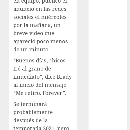
en equipo, publicó el
Ajedrez
anuncio en las redes
Alpinismo
sociales el miércoles
Amateur
por la mañana, un
Anuncio
breve video que
Atletismo
apareció poco menos
Automovilismo
de un minuto.
Basquetbol
Colegial
“Buenos días, chicos.
Box
Iré al grano de
Boxing
inmediato”, dice Brady
Bundesliga
al inicio del mensaje.
Charrería
“Me retiro. Forever”.
Ciclismo
Cine
Se terminará
Columna
probablemente
Combates
después de la
Comida
temporada 2021, pero
CONADE