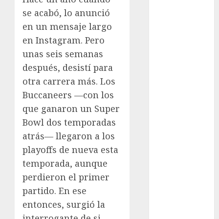
Femenil
se acabó, lo anunció
Federación
en un mensaje largo
Mexicana de
en Instagram. Pero
Golf
unas seis semanas
FIFA
después, desistí para
Fitness
otra carrera más. Los
Flag Football
Buccaneers —con los
FootGolf
que ganaron un Super
Fórmula Uno
Futbol
Bowl dos temporadas
Futbol
atrás— llegaron a los
Americano
playoffs de nueva esta
Futbol
temporada, aunque
Americano
perdieron el primer
Liga Mayor
partido. En ese
Futbol
entonces, surgió la
Argentino
interrogante de si