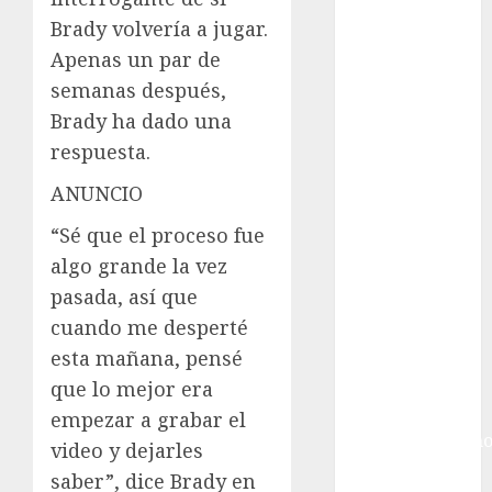
Futbol
Brady volvería a jugar.
Inglaterra
Gimnasia
Apenas un par de
Giro de Italia
semanas después,
Gobierno de la
Brady ha dado una
Ciudad de
respuesta.
México
ANUNCIO
Golf
Golf
“Sé que el proceso fue
Internacional
algo grande la vez
Hockey Sobre
pasada, así que
Hielo
cuando me desperté
Indy Car
esta mañana, pensé
Información
General
que lo mejor era
Juegos
empezar a grabar el
Centroamericano
video y dejarles
y del Caribe
saber”, dice Brady en