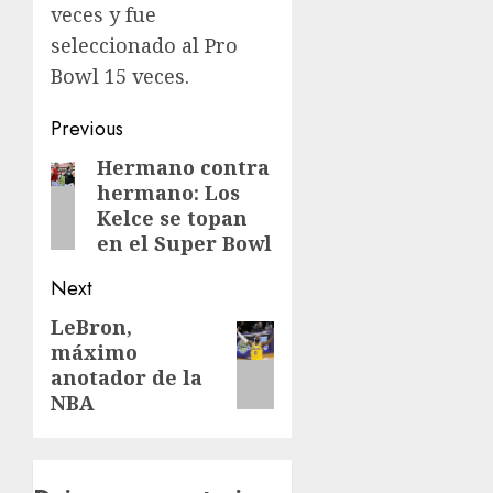
veces y fue
seleccionado al Pro
Bowl 15 veces.
Post
Previous
navigation
Hermano contra
Previous
hermano: Los
post:
Kelce se topan
en el Super Bowl
Next
LeBron,
Next
máximo
post:
anotador de la
NBA