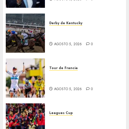
Derby de Kentucky
El Preakness se corre el
domingo
AGOSTO 5, 2026
0
Tour de Francia
Vollering gana 5ª etapa del
Tour
AGOSTO 5, 2026
0
Leagues Cup
Bravos y Potros, únicos en dar
la cara