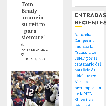
Tom
Brady
ENTRADA
anuncia
RECIENTE
su retiro
“para
Antorcha
siempre”
Campesina
anuncia la
JAVIER DE LA CRUZ
“Semana de
Fidel” por el
FEBRERO 3, 2023
centenario del
natalicio de
Fidel Castro
Abre la
pretemporada
de la NFL
EU va tras
líderes del