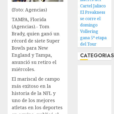
Cartel Jalisco
(Foto: Agencias)
El Preakness
se corre el
TAMPA, Florida
domingo
(Agencias).- Tom
Vollering
Brady, quien ganó un
gana 5ª etapa
récord de siete Super
del Tour
Bowls para New
England y Tampa,
CATEGORIA
anunció su retiro el
Abierto de
miércoles.
Acapulco
El mariscal de campo
Abierto de
más exitoso en la
Australia
historia de la NFL y
Abierto de
uno de los mejores
Francia
Acuática
atletas en los deportes
Nelson Vargas