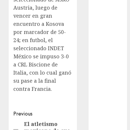
Clubes
Austria, luego de
Mundial
vencer en gran
Femenil
encuentro a Kosova
Mundial Sub
20
por marcador de 50-
Nacional
24; en futbol, el
Natación
seleccionado INDET
ONEFA
México se impuso 3-0
Pádel
a CRL Biscione de
Pádel Femenil
Italia, con lo cual ganó
Pole Dance
su pase a la final
Premier
contra Francia.
League
Real Madrid
SALUD
Serie Mundial
Post
Previous
Surf
navigation
El atletismo
Previous
Taekwondo