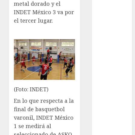
Leagues Cup
metal dorado y el
LFA
INDET México 3 va por
Liga de
el tercer lugar.
Naciones
CONCACAF
Liga Europa
Liga Premier
Lucha Libre
Maratón
Media
Maratón
México Racing
(Foto: INDET)
Cup
Motociclismo
En lo que respecta a la
Mundial 2026
final de basquetbol
Mundial de
varonil, INDET México
Atletismo
1 se medirá al
Mundial de
seleccionado de ASKO