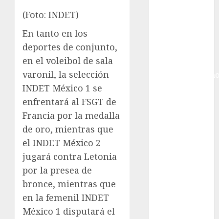
Hockey Sobre
Hielo
(Foto: INDET)
Indy Car
En tanto en los
Información
deportes de conjunto,
General
en el voleibol de sala
Juegos
varonil, la selección
Centroamericano
y del Caribe
INDET México 1 se
Juegos de
enfrentará al FSGT de
Invierno
Francia por la medalla
Juegos
de oro, mientras que
Olímpicos
el INDET México 2
Juegos
jugará contra Letonia
Olímpicos Los
por la presea de
Ángeles
bronce, mientras que
Juegos
en la femenil INDET
Paralímpicos
de Invierno
México 1 disputará el