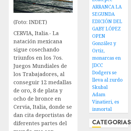
ARRANCA LA
SEGUNDA
EDICIÓN DEL
(Foto: INDET)
GABY LÓPEZ
CERVIA, Italia.- La
OPEN
natación mexicana
González y
sigue cosechando
Ortiz,
triunfos en los 7os.
monarcas en
JDCC
Juegos Mundiales de
Dodgers se
los Trabajadores, al
lleva al zurdo
conseguir 12 medallas
Skubal
de oro, 8 de plata y
Adam
ocho de bronce en
Vinatieri, es
Cervia, Italia, donde se
inmortal
dan cita deportistas de
CATEGORIA
diferentes partes del