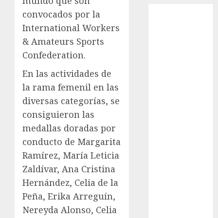
mundo que son
Abierto de
convocados por la
Acapulco
International Workers
Abierto de
& Amateurs Sports
Australia
Confederation.
Abierto de
Francia
En las actividades de
Acuática
la rama femenil en las
Nelson Vargas
diversas categorías, se
Ajedrez
consiguieron las
Alpinismo
medallas doradas por
Amateur
conducto de Margarita
Anuncio
Ramírez, María Leticia
Atletismo
Automovilismo
Zaldívar, Ana Cristina
Basquetbol
Hernández, Celia de la
Colegial
Peña, Erika Arreguín,
Box
Nereyda Alonso, Celia
Boxing