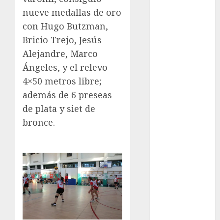
Futbol
nueve medallas de oro
Futbol
Americano
con Hugo Butzman,
Futbol
Bricio Trejo, Jesús
Americano
Alejandre, Marco
Liga Mayor
Ángeles, y el relevo
Futbol
4×50 metros libre;
Argentino
además de 6 preseas
Futbol
de plata y siet de
Inglaterra
bronce.
Gimnasia
Giro de Italia
Gobierno de la
Ciudad de
México
Golf
Golf
Internacional