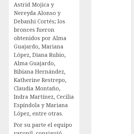
Astrid Mojica y
Derbi de
Nereyda Alonso y
Kentucky
Debanhi Cortés; los
Derby de
bronces fueron
Kentucky
Entrevista
obtenidos por Alma
Exclusiva
Guajardo, Mariana
Espectáculos
López, Diana Rubio,
Eurocopa
Alma Guajardo,
Femenil
Bibiana Hernández,
Federación
Katherine Restrepo,
Mexicana de
Claudia Montaño,
Golf
Indra Martínez, Cecilia
FIFA
Fitness
Espíndola y Mariana
Flag Football
López, entre otras.
FootGolf
Por su parte el equipo
Fórmula Uno
varonil, consiguió