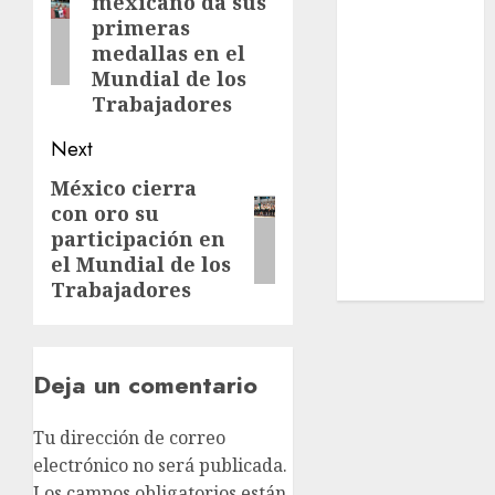
mexicano da sus
post:
Tecnología
primeras
Tenis
medallas en el
Tiro con arco
Mundial de los
Tour de
Trabajadores
Francia
Next
Trucks México
Turismo
México cierra
Next
UEFA
con oro su
post:
Uncategorized
participación en
Voleibol
el Mundial de los
Wimbledon
Trabajadores
Deja un comentario
Tu dirección de correo
electrónico no será publicada.
Los campos obligatorios están