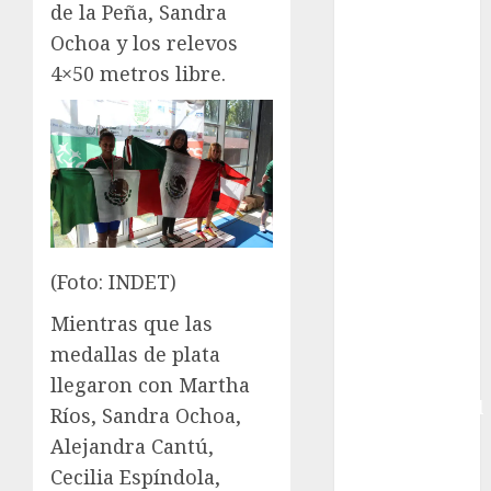
de la Peña, Sandra
Bundesliga
Ochoa y los relevos
Charrería
4×50 metros libre.
Ciclismo
Cine
Columna
Combates
Comida
CONADE
Copa Africana
de Naciones
(Foto: INDET)
Copa América
Mientras que las
Femenina
Copa Davis
medallas de plata
Copa
llegaron con Martha
Intercontinental
Ríos, Sandra Ochoa,
FIFA
Alejandra Cantú,
Copa Oro
Cecilia Espíndola,
Cultura