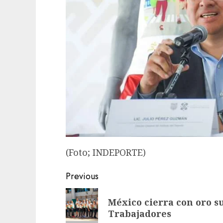
(Foto; INDEPORTE)
Post
Previous
navigation
Previous
México cierra con oro su
post:
Trabajadores