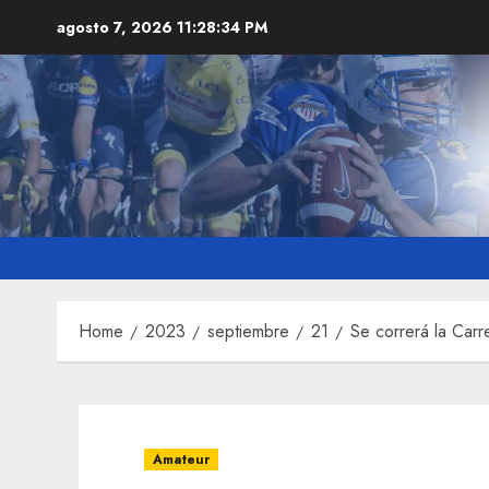
Skip
agosto 7, 2026
11:28:35 PM
to
content
Home
2023
septiembre
21
Se correrá la Carr
Amateur