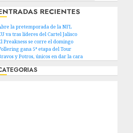
ENTRADAS RECIENTES
Abre la pretemporada de la NFL
U va tras líderes del Cartel Jalisco
El Preakness se corre el domingo
Vollering gana 5ª etapa del Tour
Bravos y Potros, únicos en dar la cara
CATEGORIAS
Abierto de Acapulco
Abierto de Australia
Abierto de Francia
Acuática Nelson Vargas
Ajedrez
Alpinismo
Amateur