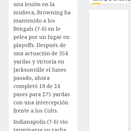
una lesión en la
muñeca, Browning ha
Abierto de
mantenido a los
Acapulco
Abierto de
Bengals (7-6) en le
Australia
pelea por un lugar en
Abierto de
playoffs. Después de
Francia
una actuación de 354
Acuática
yardas y victoria en
Nelson Vargas
Jacksonville el lunes
Ajedrez
pasado, ahora
Alpinismo
completó 18 de 24
Amateur
Anuncio
pases para 275 yardas
Atletismo
con una intercepción
Automovilismo
frente a los Colts.
Basquetbol
Indianapolis (7-6) vio
Colegial
terminarse su racha
Box