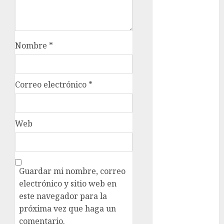
de Invierno
Leagues Cup
LFA
Liga de
Nombre
*
Naciones
CONCACAF
Liga Europa
Correo electrónico
*
Liga Premier
Lucha Libre
Maratón
Web
Media
Maratón
México Racing
Cup
Guardar mi nombre, correo
Motociclismo
electrónico y sitio web en
Mundial 2026
este navegador para la
Mundial de
próxima vez que haga un
Atletismo
comentario.