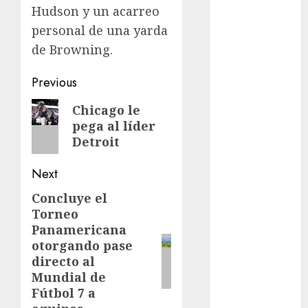
Fórmula Uno
Hudson y un acarreo
Futbol
personal de una yarda
Futbol
de Browning.
Americano
Futbol
Post
Previous
Americano
navigation
Liga Mayor
Previous
Chicago le
Futbol
pega al líder
post:
Argentino
Detroit
Futbol
Next
Inglaterra
Gimnasia
Concluye el
Next
Giro de Italia
Torneo
post:
Gobierno de la
Panamericana
Ciudad de
otorgando pase
México
directo al
Golf
Mundial de
Fútbol 7 a
Golf