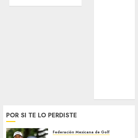
Surf
AGOSTO 8,
Taekwondo
2026
Tecnología
0
Tenis
Tiro con arco
Tour de
Francia
Trucks México
Turismo
UEFA
Uncategorized
Voleibol
Wimbledon
POR SI TE LO PERDISTE
Federación Mexicana de Golf