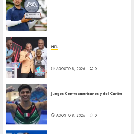
Santiago de la Fuente repite la
hazaña y conquista por
segundo año consecutivo el
México City Open, etapa
inaugural de la temporada
2026-27 de la Gira Profesional
Mexicana (GPM)
NFL
AGOSTO 8, 2026
0
Hay cinco nuevos inmortales
en Cantón
AGOSTO 8, 2026
0
Juegos Centroamericanos y del Caribe
México, campeón
centroamericano
AGOSTO 8, 2026
0