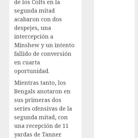
de los Colts en la
Cultura
segunda mitad
Derbi de
acabaron con dos
Kentucky
despejes, una
Derby de
intercepción a
Kentucky
Minshew y un intento
Entrevista
fallido de conversión
Exclusiva
Espectáculos
en cuarta
Eurocopa
oportunidad.
Femenil
Mientras tanto, los
Federación
Bengals anotaron en
Mexicana de
sus primeras dos
Golf
FIFA
series ofensivas de la
Fitness
segunda mitad, con
Flag Football
una recepción de 11
FootGolf
yardas de Tanner