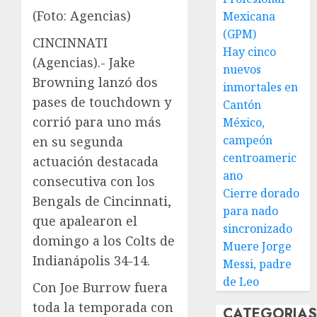
(Foto: Agencias)
Mexicana
(GPM)
CINCINNATI
Hay cinco
(Agencias).- Jake
nuevos
Browning lanzó dos
inmortales en
pases de touchdown y
Cantón
corrió para uno más
México,
campeón
en su segunda
centroameric
actuación destacada
ano
consecutiva con los
Cierre dorado
Bengals de Cincinnati,
para nado
que apalearon el
sincronizado
domingo a los Colts de
Muere Jorge
Indianápolis 34-14.
Messi, padre
de Leo
Con Joe Burrow fuera
toda la temporada con
CATEGORIA