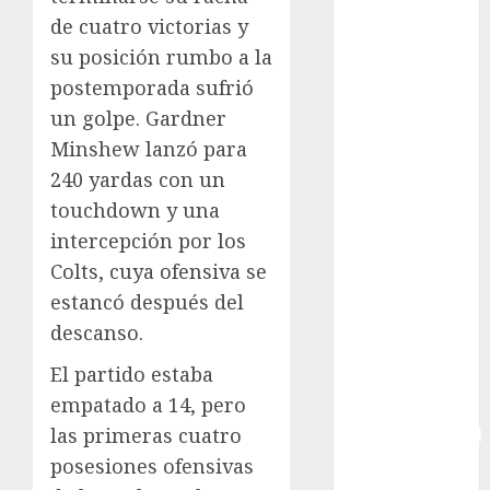
Boxing
de cuatro victorias y
Bundesliga
su posición rumbo a la
Charrería
postemporada sufrió
Ciclismo
un golpe. Gardner
Cine
Minshew lanzó para
Columna
240 yardas con un
Combates
touchdown y una
Comida
intercepción por los
CONADE
Colts, cuya ofensiva se
Copa Africana
de Naciones
estancó después del
Copa América
descanso.
Femenina
El partido estaba
Copa Davis
empatado a 14, pero
Copa
las primeras cuatro
Intercontinental
FIFA
posesiones ofensivas
Copa Oro