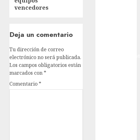
equipos
Internacional
vencedores
Hockey Sobre
Hielo
Indy Car
Información
Deja un comentario
General
Juegos
Tu dirección de correo
Centroamericano
electrónico no será publicada.
y del Caribe
Los campos obligatorios están
Juegos de
marcados con
*
Invierno
Comentario
*
Juegos
Olímpicos
Juegos
Olímpicos Los
Ángeles
Juegos
Paralímpicos