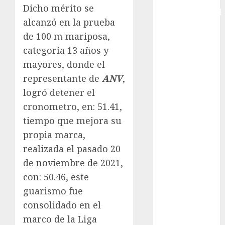
Dicho mérito se
Intercontinental
alcanzó en la prueba
FIFA
de 100 m mariposa,
Copa Oro
Cultura
categoría 13 años y
Derbi de
mayores, donde el
Kentucky
representante de
ANV
,
Derby de
logró detener el
Kentucky
cronometro, en: 51.41,
Entrevista
tiempo que mejora su
Exclusiva
propia marca,
Espectáculos
realizada el pasado 20
Eurocopa
de noviembre de 2021,
Femenil
Federación
con: 50.46, este
Mexicana de
guarismo fue
Golf
consolidado en el
FIFA
marco de la Liga