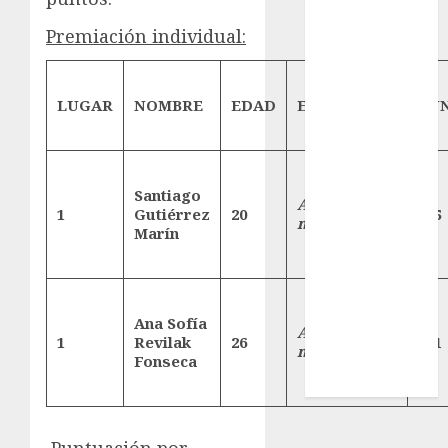
SALUD
Serie Mundial
Premiación individual:
Sub-20
Surf
LUGAR
NOMBRE
EDAD
EQUIPO
PU
Taekwondo
Tecnología
Tenis
Tiro con arco
Santiago
Acuática
Tour de
1
Gutiérrez
20
825
nelsonvargas
Francia
Marín
Trucks México
Turismo
UEFA
Ana Sofía
Acuática
Uncategorized
1
Revilak
26
761
nelsonvargas
Voleibol
Fonseca
Wimbledon