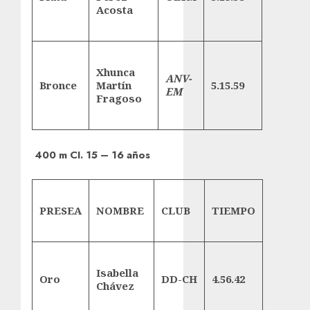
Acosta
Xhunca
ANV-
Bronce
Martín
5.15.59
EM
Fragoso
400 m CI. 15 – 16 años
PRESEA
NOMBRE
CLUB
TIEMPO
Isabella
Oro
DD-CH
4.56.42
Chávez