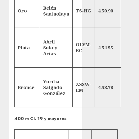
Belén
Oro
TS-HG
4.50.90
Santaolaya
Abril
OLYM-
Plata
Sukey
4.54.55
BC
Arias
Yuritzi
ZSSW-
Bronce
Salgado
4.58.78
EM
González
400 m CI. 19 y mayores