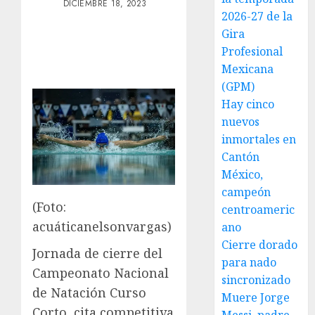
DICIEMBRE 18, 2023
2026-27 de la
Gira
Profesional
Mexicana
(GPM)
Hay cinco
nuevos
inmortales en
Cantón
México,
campeón
(Foto:
centroameric
acuáticanelsonvargas)
ano
Cierre dorado
Jornada de cierre del
para nado
Campeonato Nacional
sincronizado
de Natación Curso
Muere Jorge
Corto, cita competitiva