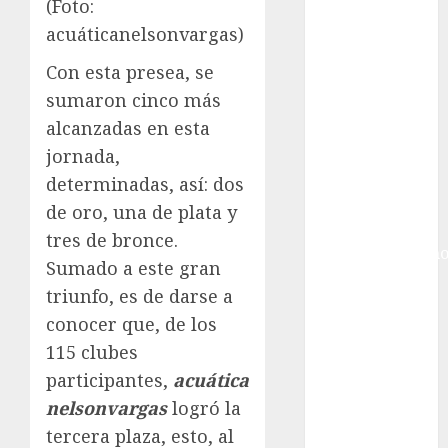
México
(Foto:
Golf
acuáticanelsonvargas)
Golf
Con esta presea, se
Internacional
sumaron cinco más
Hockey Sobre
alcanzadas en esta
Hielo
Indy Car
jornada,
Información
determinadas, así: dos
General
de oro, una de plata y
Juegos
tres de bronce.
Centroamericano
Sumado a este gran
y del Caribe
triunfo, es de darse a
Juegos de
conocer que, de los
Invierno
115 clubes
Juegos
Olímpicos
participantes,
acuática
Juegos
nelsonvargas
logró la
Olímpicos Los
tercera plaza, esto, al