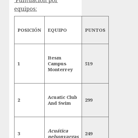
Puntuación por
equipos:
POSICIÓN
EQUIPO
PUNTOS
Itesm
1
Campus
519
Monterrey
Acuatic Club
2
299
And Swim
Acuática
3
249
nelsonvargas