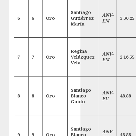
Santiago
ANV-
6
6
Oro
Gutiérrez
3.50.25
EM
Marín
Regina
ANV-
7
7
Oro
Velázquez
2.16.55
EM
Vela
Santiago
ANV-
8
8
Oro
Blanco
48.88
PU
Guido
Santiago
ANV-
9
9
Oro
Blanco
48.88