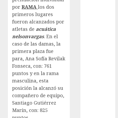
Mundial 2026
por
RAMA
los dos
Mundial de
primeros lugares
Atletismo
fueron alcanzados por
Mundial de
Clubes
atletas de
acuática
Mundial
nelsonvargas
. En el
Femenil
caso de las damas, la
Mundial Sub
primera plaza fue
20
para, Ana Sofía Revilak
Nacional
Fonseca, con: 761
Natación
puntos y en la rama
ONEFA
masculina, esta
Pádel
Pádel Femenil
posición la alcanzó su
Pole Dance
compañero de equipo,
Premier
Santiago Gutiérrez
League
Marín, con: 825
Real Madrid
puntos.