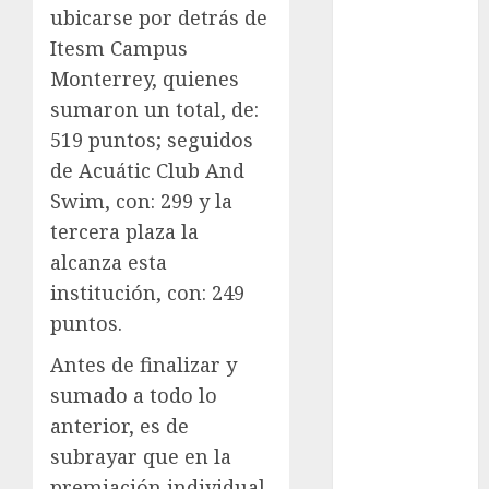
Ángeles
ubicarse por detrás de
Juegos
Itesm Campus
Paralímpicos
Monterrey, quienes
de Invierno
sumaron un total, de:
Leagues Cup
519 puntos; seguidos
LFA
Liga de
de Acuátic Club And
Naciones
Swim, con: 299 y la
CONCACAF
tercera plaza la
Liga Europa
alcanza esta
Liga Premier
institución, con: 249
Lucha Libre
puntos.
Maratón
Media
Antes de finalizar y
Maratón
sumado a todo lo
México Racing
anterior, es de
Cup
subrayar que en la
Motociclismo
premiación individual