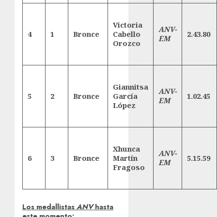
Victoria
ANV-
4
1
Bronce
Cabello
2.43.80
EM
Orozco
Giannitsa
ANV-
5
2
Bronce
García
1.02.45
EM
López
Xhunca
ANV-
6
3
Bronce
Martín
5.15.59
EM
Fragoso
Los medallistas
ANV
hasta
este momento: