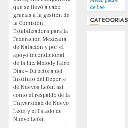
Messi, padre
que se llevó a cabo
de Leo
gracias a la gestión de
CATEGORIA
la Comisión
Estabilizadora para la
Abierto de
Federación Mexicana
Acapulco
de Natación y por el
Abierto de
apoyo incondicional
Australia
de la Lic. Melody Falco
Abierto de
Francia
Díaz – Directora del
Acuática
Instituto del Deporte
Nelson Vargas
de Nuevos León; así
Ajedrez
como el respaldo de la
Alpinismo
Universidad de Nuevo
Amateur
León y el Estado de
Anuncio
Nuevo León.
Atletismo
Automovilismo