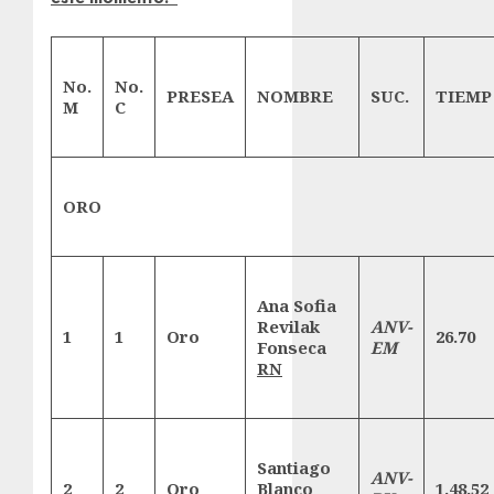
No.
No.
PRESEA
NOMBRE
SUC.
TIEMP
M
C
ORO
Ana Sofia
Revilak
ANV-
1
1
Oro
26.70
Fonseca
EM
RN
Santiago
ANV-
2
2
Oro
Blanco
1.48.52