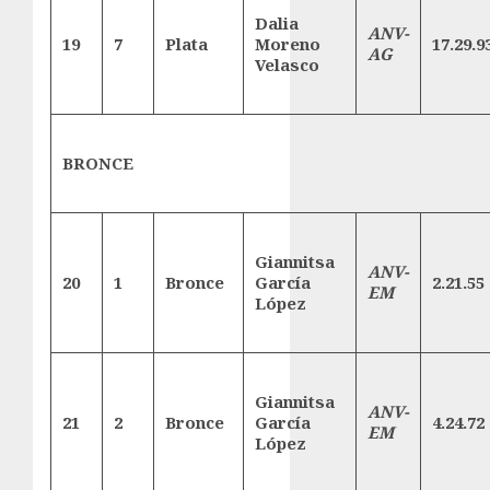
Dalia
ANV-
19
7
Plata
Moreno
17.29.9
AG
Velasco
BRONCE
Giannitsa
ANV-
20
1
Bronce
García
2.21.55
EM
López
Giannitsa
ANV-
21
2
Bronce
García
4.24.72
EM
López