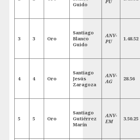
PU
Guido
Santiago
ANV-
3
3
Oro
Blanco
1.48.52
PU
Guido
Santiago
ANV-
4
4
Oro
Jesús
28.56
AG
Zaragoza
Santiago
ANV-
5
5
Oro
Gutiérrez
3.50.25
EM
Marín