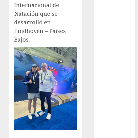
Fitness
Internacional de
Flag Football
Natación que se
FootGolf
desarrolló en
Fórmula Uno
Eindhoven – Países
Futbol
Futbol
Bajos.
Americano
Futbol
Americano
Liga Mayor
Futbol
Argentino
Futbol
Inglaterra
Gimnasia
Giro de Italia
Gobierno de la
Ciudad de