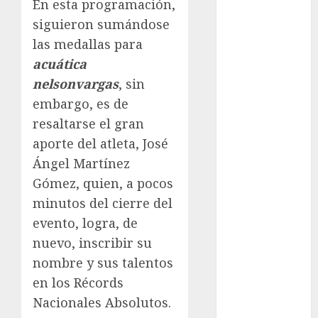
En esta programación,
Basquetbol
siguieron sumándose
Colegial
las medallas para
Box
acuática
Boxing
nelsonvargas
, sin
Bundesliga
embargo, es de
Charrería
Ciclismo
resaltarse el gran
Cine
aporte del atleta, José
Columna
Ángel Martínez
Combates
Gómez, quien, a pocos
Comida
minutos del cierre del
CONADE
evento, logra, de
Copa Africana
nuevo, inscribir su
de Naciones
nombre y sus talentos
Copa América
Femenina
en los Récords
Copa Davis
Nacionales Absolutos.
Copa