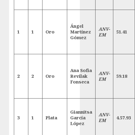
Ángel
ANV-
1
1
Oro
Martínez
51.41
EM
Gómez
Ana Sofia
ANV-
2
2
Oro
Revilak
59.18
EM
Fonseca
Giannitsa
ANV-
3
1
Plata
García
4.57.93
EM
López