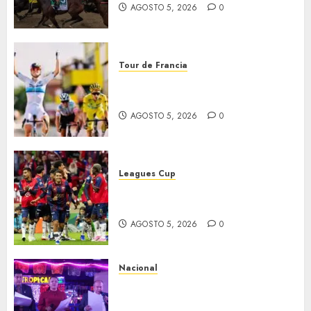
AGOSTO 5, 2026
0
Tour de Francia
Vollering gana 5ª etapa del
Tour
AGOSTO 5, 2026
0
Leagues Cup
Bravos y Potros, únicos en dar
la cara
AGOSTO 5, 2026
0
Nacional
Segunda entrega del Iuris
Dicto 2026 reconoce la