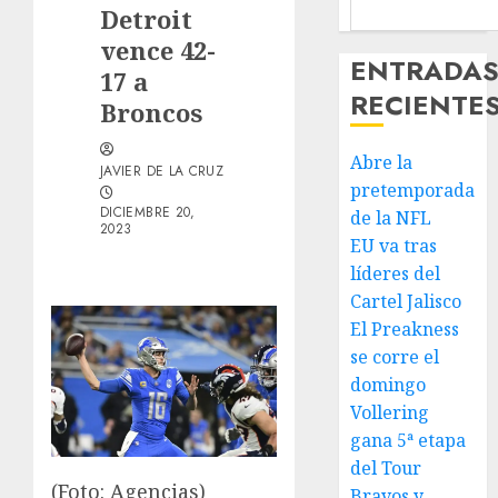
Detroit
vence 42-
ENTRADA
17 a
RECIENTE
Broncos
Abre la
JAVIER DE LA CRUZ
pretemporada
DICIEMBRE 20,
de la NFL
2023
EU va tras
líderes del
Cartel Jalisco
El Preakness
se corre el
domingo
Vollering
gana 5ª etapa
del Tour
(Foto: Agencias)
Bravos y