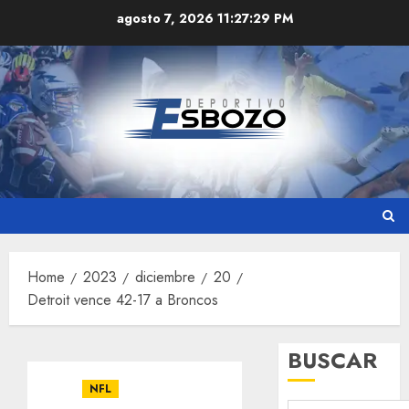
Skip
agosto 7, 2026
11:27:30 PM
to
content
Home
2023
diciembre
20
Detroit vence 42-17 a Broncos
BUSCAR
NFL