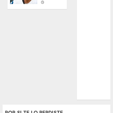
Real Madrid
AGOSTO 2,
SALUD
2026
Serie Mundial
0
Surf
Taekwondo
Tecnología
Tenis
Tiro con arco
Tour de
Francia
Trucks México
Turismo
UEFA
Uncategorized
Voleibol
Wimbledon
POR SI TE LO PERDISTE