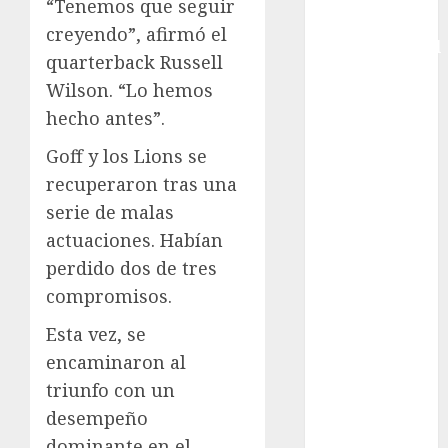
“Tenemos que seguir
Copa
creyendo”, afirmó el
Intercontinental
quarterback Russell
FIFA
Wilson. “Lo hemos
Copa Oro
hecho antes”.
Cultura
Derbi de
Goff y los Lions se
Kentucky
recuperaron tras una
Derby de
serie de malas
Kentucky
actuaciones. Habían
Entrevista
perdido dos de tres
Exclusiva
compromisos.
Espectáculos
Eurocopa
Esta vez, se
Femenil
encaminaron al
Federación
triunfo con un
Mexicana de
desempeño
Golf
dominante en el
FIFA