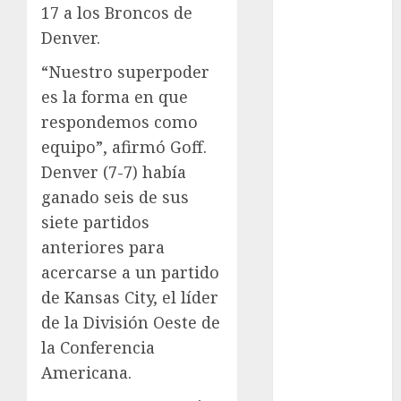
17 a los Broncos de
Automovilismo
Denver.
Basquetbol
Colegial
“Nuestro superpoder
Box
es la forma en que
Boxing
respondemos como
Bundesliga
equipo”, afirmó Goff.
Charrería
Denver (7-7) había
Ciclismo
ganado seis de sus
Cine
Columna
siete partidos
Combates
anteriores para
Comida
acercarse a un partido
CONADE
de Kansas City, el líder
Copa Africana
de la División Oeste de
de Naciones
la Conferencia
Copa América
Americana.
Femenina
Copa Davis