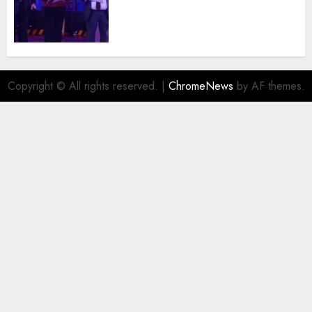
trayectoria de destacados
juristas del Colegio de
Abogados del Valle de México,
filial Ecatepec
AGOSTO 5, 2026
0
Copyright © All rights reserved.
|
ChromeNews
by AF themes.