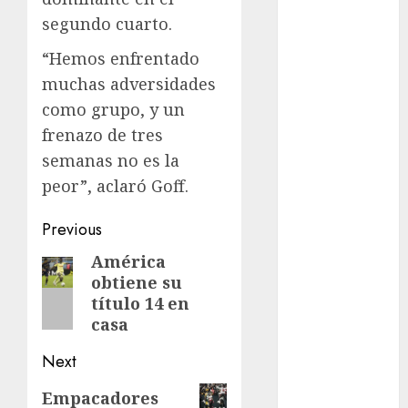
Fitness
segundo cuarto.
Flag Football
“Hemos enfrentado
FootGolf
muchas adversidades
Fórmula Uno
como grupo, y un
Futbol
frenazo de tres
Futbol
Americano
semanas no es la
Futbol
peor”, aclaró Goff.
Americano
Post
Liga Mayor
Previous
Futbol
navigation
América
Previous
Argentino
obtiene su
post:
Futbol
título 14 en
Inglaterra
casa
Gimnasia
Next
Giro de Italia
Gobierno de la
Next
Empacadores