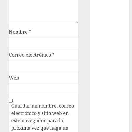
Olímpicos Los
Ángeles
Juegos
Paralímpicos
de Invierno
Nombre
*
Leagues Cup
LFA
Liga de
Correo electrónico
*
Naciones
CONCACAF
Liga Europa
Web
Liga Premier
Lucha Libre
Maratón
Media
Guardar mi nombre, correo
Maratón
electrónico y sitio web en
México Racing
este navegador para la
Cup
próxima vez que haga un