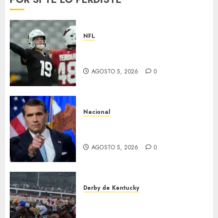
NFL
Abre la pretemporada de la
NFL
AGOSTO 5, 2026
0
Nacional
EU va tras líderes del Cartel
Jalisco
AGOSTO 5, 2026
0
Derby de Kentucky
El Preakness se corre el
domingo