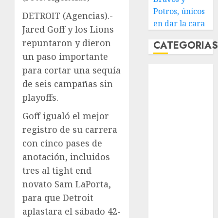
Potros, únicos
DETROIT (Agencias).-
en dar la cara
Jared Goff y los Lions
repuntaron y dieron
CATEGORIA
un paso importante
para cortar una sequía
Abierto de
Acapulco
de seis campañas sin
Abierto de
playoffs.
Australia
Goff igualó el mejor
Abierto de
registro de su carrera
Francia
con cinco pases de
Acuática
Nelson Vargas
anotación, incluidos
Ajedrez
tres al tight end
Alpinismo
novato Sam LaPorta,
Amateur
para que Detroit
Anuncio
aplastara el sábado 42-
Atletismo