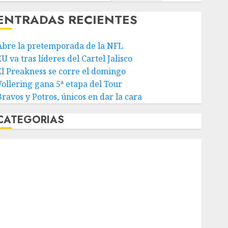
ENTRADAS RECIENTES
Abre la pretemporada de la NFL
U va tras líderes del Cartel Jalisco
El Preakness se corre el domingo
Vollering gana 5ª etapa del Tour
Bravos y Potros, únicos en dar la cara
CATEGORIAS
Abierto de Acapulco
Abierto de Australia
Abierto de Francia
Acuática Nelson Vargas
Ajedrez
Alpinismo
Amateur