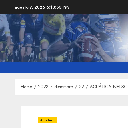
Skip
agosto 7, 2026
6:10:54 PM
to
content
Home
2023
diciembre
22
ACUÁTICA NELSO
Amateur