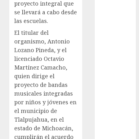
proyecto integral que
Automovilismo
se llevará a cabo desde
Basquetbol
las escuelas.
Colegial
Box
El titular del
Boxing
organismo, Antonio
Bundesliga
Lozano Pineda, y el
Charrería
licenciado Octavio
Ciclismo
Martínez Camacho,
Cine
quien dirige el
Columna
Combates
proyecto de bandas
Comida
musicales integradas
CONADE
por niños y jóvenes en
Copa Africana
el municipio de
de Naciones
Tlalpujahua, en el
Copa América
estado de Michoacán,
Femenina
cumplirán el acuerdo
Copa Davis