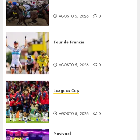
El Preakness se corre el
domingo
AGOSTO 5, 2026
0
Tour de Francia
Vollering gana 5ª etapa del
Tour
AGOSTO 5, 2026
0
Leagues Cup
Bravos y Potros, únicos en dar
la cara
AGOSTO 5, 2026
0
Nacional