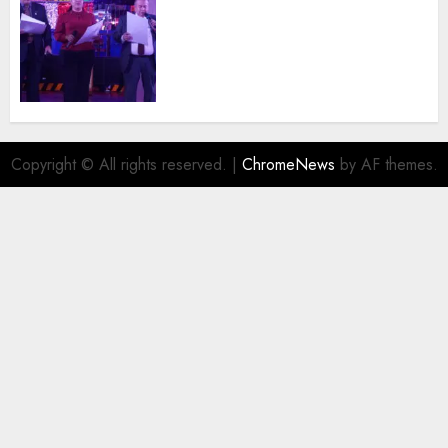
Segunda entrega del Iuris
Dicto 2026 reconoce la
trayectoria de destacados
juristas del Colegio de
Abogados del Valle de México,
filial Ecatepec
AGOSTO 5, 2026
0
Copyright © All rights reserved.
|
ChromeNews
by AF themes.