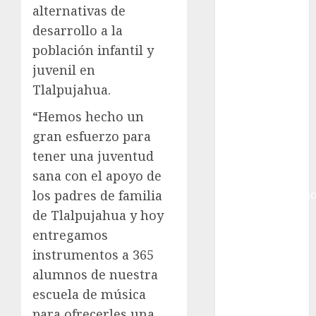
Ciudad de
alternativas de
México
desarrollo a la
Golf
población infantil y
Golf
juvenil en
Internacional
Tlalpujahua.
Hockey Sobre
Hielo
“Hemos hecho un
Indy Car
gran esfuerzo para
Información
tener una juventud
General
sana con el apoyo de
Juegos
los padres de familia
Centroamericano
y del Caribe
de Tlalpujahua y hoy
Juegos de
entregamos
Invierno
instrumentos a 365
Juegos
alumnos de nuestra
Olímpicos
escuela de música
Juegos
para ofrecerles una