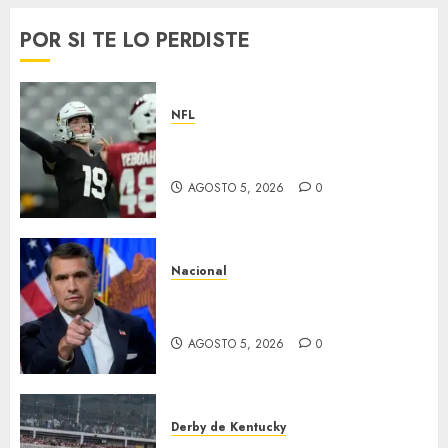
Museo
del
POR SI TE LO PERDISTE
Cárcamo
de
Dolores
NFL
FEBRERO
Abre la pretemporada de la
9, 2026
NFL
0
AGOSTO 5, 2026
0
Nacional
EU va tras líderes del Cartel
Jalisco
AGOSTO 5, 2026
0
Derby de Kentucky