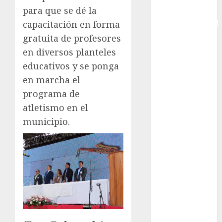
para que se dé la
Copa
Intercontinental
capacitación en forma
FIFA
gratuita de profesores
Copa Oro
en diversos planteles
Cultura
educativos y se ponga
Derbi de
en marcha el
Kentucky
programa de
Derby de
atletismo en el
Kentucky
municipio.
Entrevista
Exclusiva
Espectáculos
Eurocopa
Femenil
Federación
Mexicana de
Golf
FIFA