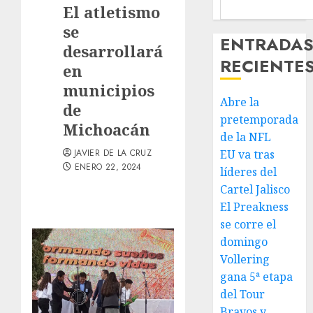
El atletismo
se
ENTRADA
desarrollará
RECIENTE
en
municipios
Abre la
de
pretemporada
Michoacán
de la NFL
JAVIER DE LA CRUZ
EU va tras
ENERO 22, 2024
líderes del
Cartel Jalisco
El Preakness
se corre el
domingo
Vollering
gana 5ª etapa
del Tour
Bravos y