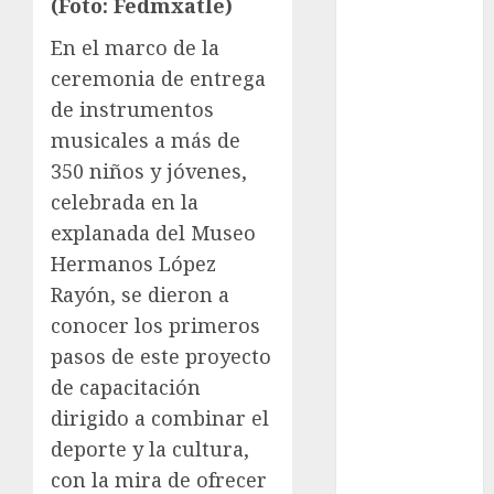
(Foto: Fedmxatle)
Fitness
En el marco de la
Flag Football
ceremonia de entrega
FootGolf
de instrumentos
Fórmula Uno
Futbol
musicales a más de
Futbol
350 niños y jóvenes,
Americano
celebrada en la
Futbol
explanada del Museo
Americano
Hermanos López
Liga Mayor
Rayón, se dieron a
Futbol
conocer los primeros
Argentino
pasos de este proyecto
Futbol
Inglaterra
de capacitación
Gimnasia
dirigido a combinar el
Giro de Italia
deporte y la cultura,
Gobierno de la
con la mira de ofrecer