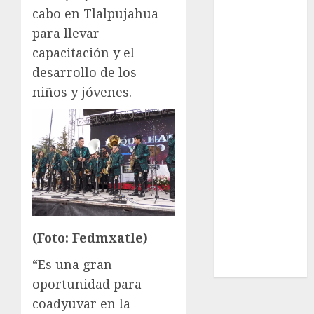
Real Madrid
cabo en Tlalpujahua
SALUD
para llevar
Serie Mundial
capacitación y el
Surf
desarrollo de los
Taekwondo
niños y jóvenes.
Tecnología
Tenis
Tiro con arco
Tour de
Francia
Trucks México
Turismo
UEFA
Uncategorized
(Foto: Fedmxatle)
Voleibol
“Es una gran
Wimbledon
oportunidad para
coadyuvar en la