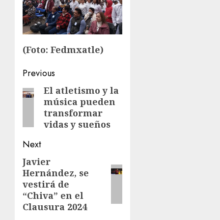
(Foto: Fedmxatle)
Post
Previous
navigation
El atletismo y la
Previous
música pueden
post:
transformar
vidas y sueños
Next
Javier
Next
Hernández, se
post:
vestirá de
“Chiva” en el
Clausura 2024