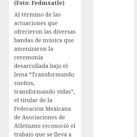
Motociclismo
(Foto: Fedmxatle)
Mundial 2026
Al término de las
Mundial de
actuaciones que
Atletismo
ofrecieron las diversas
Mundial de
bandas de música que
Clubes
Mundial
amenizaron la
Femenil
ceremonia
Mundial Sub
desarrollada bajo el
20
lema “Transformando
Nacional
sueños,
Natación
transformando vidas”,
ONEFA
el titular de la
Pádel
Federación Mexicana
Pádel Femenil
Pole Dance
de Asociaciones de
Premier
Atletismo reconoció el
League
trabajo que se lleva a