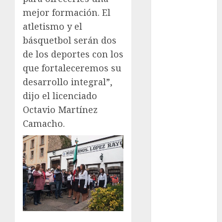
Olímpicos Los
mejor formación. El
Ángeles
atletismo y el
Juegos
Paralímpicos
básquetbol serán dos
de Invierno
de los deportes con los
Leagues Cup
que fortaleceremos su
LFA
desarrollo integral”,
Liga de
dijo el licenciado
Naciones
Octavio Martínez
CONCACAF
Camacho.
Liga Europa
Liga Premier
Lucha Libre
Maratón
Media
Maratón
México Racing
Cup