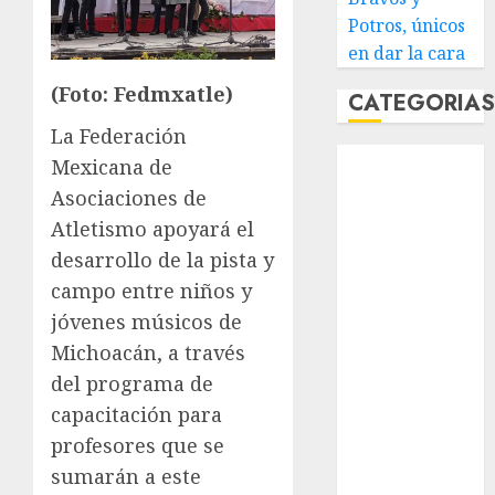
Potros, únicos
en dar la cara
(Foto: Fedmxatle)
CATEGORIA
La Federación
Abierto de
Mexicana de
Acapulco
Asociaciones de
Abierto de
Atletismo apoyará el
Australia
desarrollo de la pista y
Abierto de
campo entre niños y
Francia
jóvenes músicos de
Acuática
Michoacán, a través
Nelson Vargas
Ajedrez
del programa de
Alpinismo
capacitación para
Amateur
profesores que se
Anuncio
sumarán a este
Atletismo