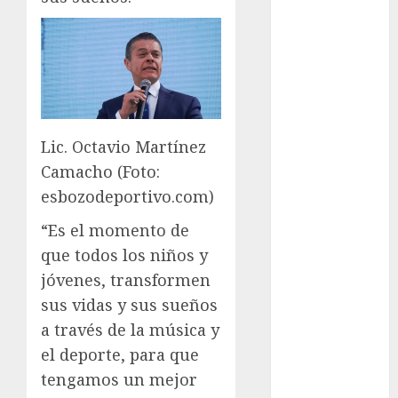
FIFA
Fitness
Flag Football
FootGolf
Fórmula Uno
Futbol
Lic. Octavio Martínez
Futbol
Camacho (Foto:
Americano
esbozodeportivo.com)
Futbol
Americano
“Es el momento de
Liga Mayor
que todos los niños y
Futbol
jóvenes, transformen
Argentino
sus vidas y sus sueños
Futbol
a través de la música y
Inglaterra
el deporte, para que
Gimnasia
Giro de Italia
tengamos un mejor