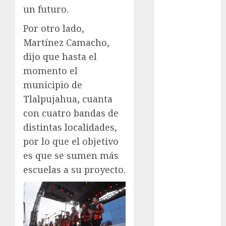
Juegos
un futuro.
Olímpicos Los
Ángeles
Por otro lado,
Juegos
Martínez Camacho,
Paralímpicos
dijo que hasta el
de Invierno
momento el
Leagues Cup
municipio de
LFA
Tlalpujahua, cuanta
Liga de
con cuatro bandas de
Naciones
distintas localidades,
CONCACAF
Liga Europa
por lo que el objetivo
Liga Premier
es que se sumen más
Lucha Libre
escuelas a su proyecto.
Maratón
Media
Maratón
México Racing