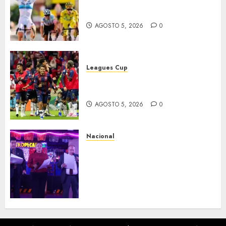
Vollering gana 5ª etapa del
Tour
AGOSTO 5, 2026
0
Leagues Cup
Bravos y Potros, únicos en dar
la cara
AGOSTO 5, 2026
0
Nacional
Segunda entrega del Iuris
Dicto 2026 reconoce la
trayectoria de destacados
juristas del Colegio de
Abogados del Valle de México,
filial Ecatepec
AGOSTO 5, 2026
0