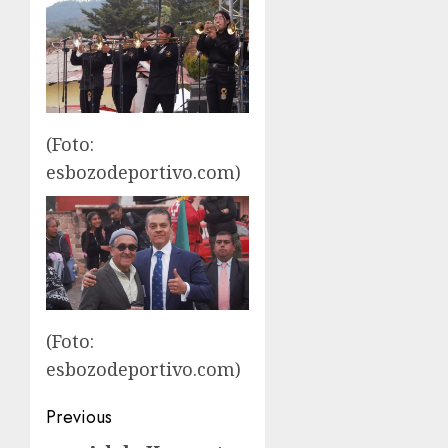
(Foto:
esbozodeportivo.com)
(Foto:
esbozodeportivo.com)
Post
Previous