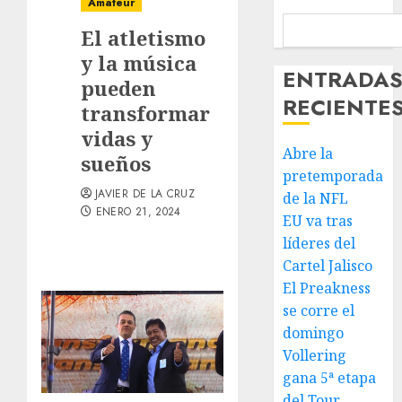
Amateur
El atletismo
y la música
ENTRADA
pueden
RECIENTE
transformar
vidas y
Abre la
sueños
pretemporada
JAVIER DE LA CRUZ
de la NFL
ENERO 21, 2024
EU va tras
líderes del
Cartel Jalisco
El Preakness
se corre el
domingo
Vollering
gana 5ª etapa
del Tour