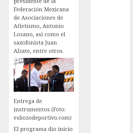
presidente de la
Atletismo
Federación Mexicana
Automovilismo
de Asociaciones de
Basquetbol
Atletismo, Antonio
Colegial
Lozano, así como el
Box
saxofonista Juan
Boxing
Bundesliga
Alzate, entre otros.
Charrería
Ciclismo
Cine
Columna
Combates
Comida
Entrega de
CONADE
instrumentos (Foto:
Copa Africana
de Naciones
esbozodeportivo.com)
Copa América
El programa dio inicio
Femenina