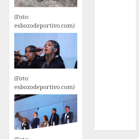
League
Real Madrid
(Foto:
SALUD
esbozodeportivo.com)
Serie Mundial
Surf
Taekwondo
Tecnología
Tenis
Tiro con arco
Tour de
(Foto:
Francia
esbozodeportivo.com)
Trucks México
Turismo
UEFA
Uncategorized
Voleibol
Wimbledon