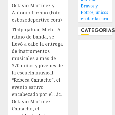
Octavio Martínez y
Bravos y
Potros, únicos
Antonio Lozano (Foto:
en dar la cara
esbozodeportivo.com)
Tlalpujahua, Mich.- A
CATEGORIA
ritmo de banda, se
Abierto de
llevó a cabo la entrega
Acapulco
de instrumentos
Abierto de
musicales a más de
Australia
370 niños y jóvenes de
Abierto de
la escuela musical
Francia
“Rebeca Camacho”, el
Acuática
evento estuvo
Nelson Vargas
encabezado por el Lic.
Ajedrez
Alpinismo
Octavio Martínez
Amateur
Camacho, el
Anuncio