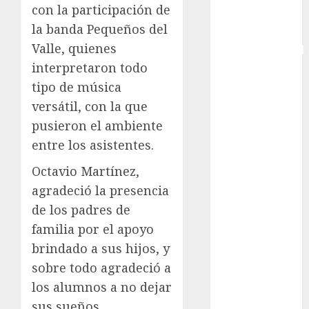
con la participación de
Copa Davis
la banda Pequeños del
Copa
Valle, quienes
Intercontinental
FIFA
interpretaron todo
Copa Oro
tipo de música
Cultura
versátil, con la que
Derbi de
pusieron el ambiente
Kentucky
entre los asistentes.
Derby de
Kentucky
Octavio Martínez,
Entrevista
agradeció la presencia
Exclusiva
de los padres de
Espectáculos
familia por el apoyo
Eurocopa
brindado a sus hijos, y
Femenil
sobre todo agradeció a
Federación
los alumnos a no dejar
Mexicana de
sus sueños.
Golf