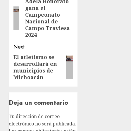
navigation
Adela Honorato
Previous
gana el
post:
Campeonato
Nacional de
Campo Traviesa
2024
Next
El atletismo se
Next
desarrollará en
post:
municipios de
Michoacán
Deja un comentario
Tu dirección de correo
electrónico no será publicada.
Los campos obligatorios están