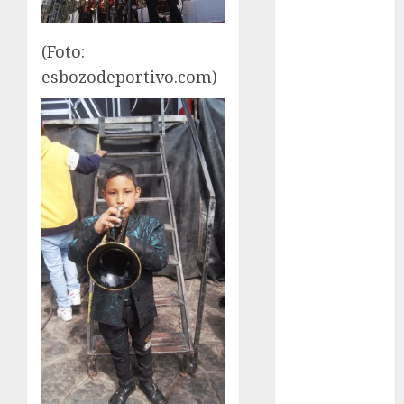
Cup
Motociclismo
Mundial 2026
(Foto:
Mundial de
esbozodeportivo.com)
Atletismo
Mundial de
Clubes
Mundial
Femenil
Mundial Sub
20
Nacional
Natación
ONEFA
Pádel
Pádel Femenil
Pole Dance
Premier