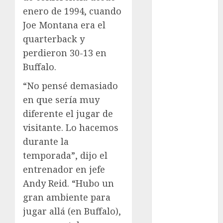
Juegos
enero de 1994, cuando
Olímpicos Los
Joe Montana era el
Ángeles
quarterback y
Juegos
Paralímpicos
perdieron 30-13 en
de Invierno
Buffalo.
Leagues Cup
“No pensé demasiado
LFA
en que sería muy
Liga de
diferente el jugar de
Naciones
CONCACAF
visitante. Lo hacemos
Liga Europa
durante la
Liga Premier
temporada”, dijo el
Lucha Libre
entrenador en jefe
Maratón
Andy Reid. “Hubo un
Media
gran ambiente para
Maratón
jugar allá (en Buffalo),
México Racing