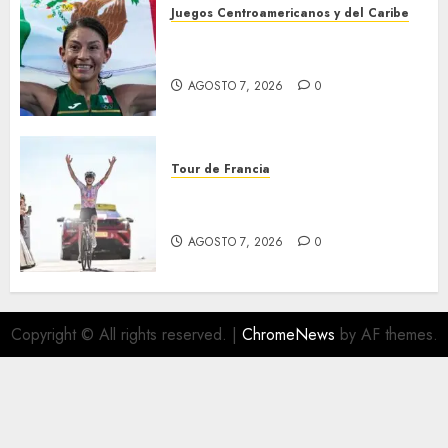
Juegos Centroamericanos y del Caribe
Laura Galván brilló en los 10
mil metros
AGOSTO 7, 2026
0
Tour de Francia
Phinney, nueva líder en el
Tour
AGOSTO 7, 2026
0
Copyright © All rights reserved.
|
ChromeNews
by AF themes.