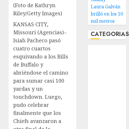
(Foto de Kathryn
Laura Galván
Riley/Getty Images)
brilló en los 10
mil metros
KANSAS CITY,
Missouri (Agencias)–
CATEGORIA
Isiah Pacheco pasó
cuatro cuartos
Abierto de
Acapulco
esquivando a los Bills
Abierto de
de Buffalo y
Australia
abriéndose el camino
Abierto de
para sumar casi 100
Francia
yardas y un
Acuática
touchdown. Luego,
Nelson Vargas
pudo celebrar
Ajedrez
finalmente que los
Alpinismo
Amateur
Chiefs avanzaron a
Anuncio
otra final de la