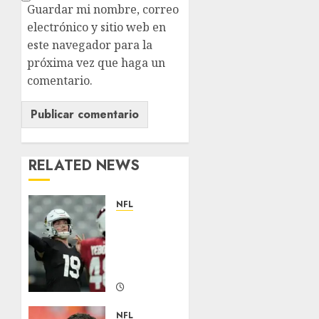
Guardar mi nombre, correo
electrónico y sitio web en
este navegador para la
próxima vez que haga un
comentario.
RELATED NEWS
NFL
Abre la
pretemporada
de la
NFL
AGOSTO 5,
2026
NFL