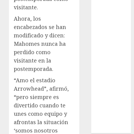
League
visitante.
Real Madrid
SALUD
Ahora, los
Serie Mundial
encabezados se han
Sub-20
modificado y dicen:
Surf
Mahomes nunca ha
Taekwondo
perdido como
Tecnología
visitante en la
Tenis
postemporada.
Tiro con arco
Tour de
“Amo el estadio
Francia
Arrowhead”, afirmó,
Trucks México
“pero siempre es
Turismo
divertido cuando te
UEFA
unes como equipo y
Uncategorized
afrontas la situación
Voleibol
Wimbledon
‘somos nosotros