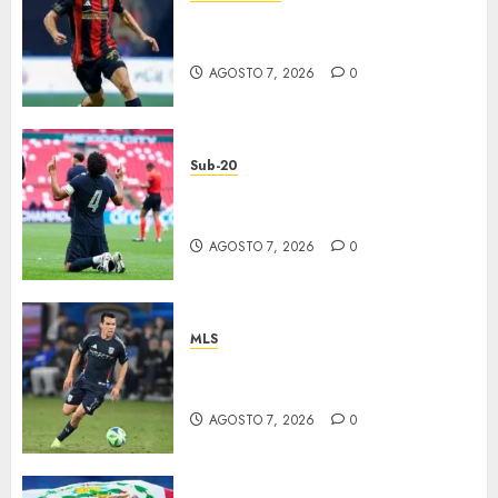
Atlas y Pachuca casi
eliminados
AGOSTO 7, 2026
0
Sub-20
EU, primer finalista de
Premundial
AGOSTO 7, 2026
0
MLS
“Chucky” jugará con LA
Galaxy
AGOSTO 7, 2026
0