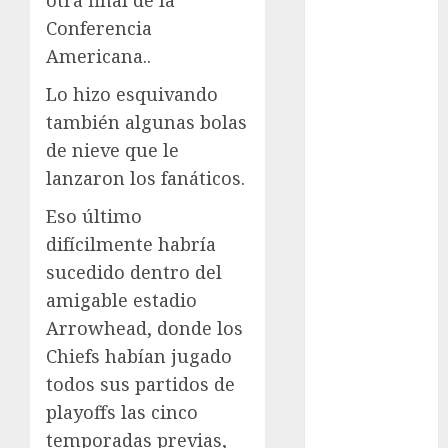
Atletismo
Conferencia
Automovilismo
Americana..
Basquetbol
Lo hizo esquivando
Colegial
Box
también algunas bolas
Boxing
de nieve que le
Bundesliga
lanzaron los fanáticos.
Charrería
Eso último
Ciclismo
difícilmente habría
Cine
Columna
sucedido dentro del
Combates
amigable estadio
Comida
Arrowhead, donde los
CONADE
Chiefs habían jugado
Copa Africana
todos sus partidos de
de Naciones
playoffs las cinco
Copa América
temporadas previas,
Femenina