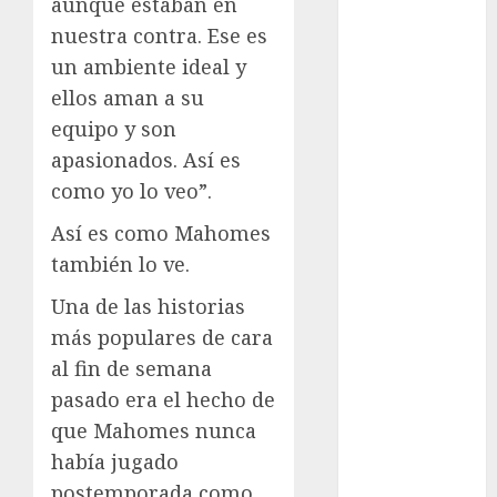
aunque estaban en
Cup
Motociclismo
nuestra contra. Ese es
Mundial 2026
un ambiente ideal y
Mundial de
ellos aman a su
Atletismo
equipo y son
Mundial de
apasionados. Así es
Clubes
como yo lo veo”.
Mundial
Femenil
Así es como Mahomes
Mundial Sub
también lo ve.
20
Una de las historias
Nacional
más populares de cara
Natación
ONEFA
al fin de semana
Pádel
pasado era el hecho de
Pádel Femenil
que Mahomes nunca
Pole Dance
había jugado
Premier
postemporada como