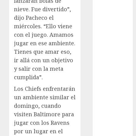
lanzaran bolas de
FIFA
nieve. Fue divertido”,
Fitness
dijo Pacheco el
Flag Football
miércoles. “Ello viene
FootGolf
con el juego. Amamos
Fórmula Uno
jugar en ese ambiente.
Futbol
Tienes que amar eso,
Futbol
ir allá con un objetivo
Americano
Futbol
y salir con la meta
Americano
cumplida”.
Liga Mayor
Los Chiefs enfrentarán
Futbol
un ambiente similar el
Argentino
domingo, cuando
Futbol
Inglaterra
visiten Baltimore para
Gimnasia
jugar con los Ravens
Giro de Italia
por un lugar en el