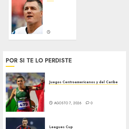
0
Adam
Vinatieri,
es
inmortal
AGOSTO 2,
2026
0
POR SI TE LO PERDISTE
Juegos Centroamericanos y del Caribe
México supera las 383 preseas
en JDCC
AGOSTO 7, 2026
0
Leagues Cup