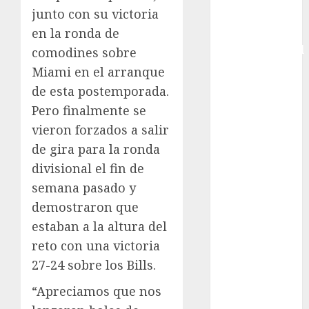
junto con su victoria
Copa Davis
en la ronda de
Copa
Intercontinental
comodines sobre
FIFA
Miami en el arranque
Copa Oro
de esta postemporada.
Cultura
Pero finalmente se
Derbi de
vieron forzados a salir
Kentucky
de gira para la ronda
Derby de
divisional el fin de
Kentucky
semana pasado y
Entrevista
Exclusiva
demostraron que
Espectáculos
estaban a la altura del
Eurocopa
reto con una victoria
Femenil
27-24 sobre los Bills.
Federación
“Apreciamos que nos
Mexicana de
Golf