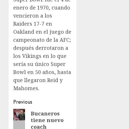
enero de 1970, cuando
vencieron a los
Raiders 17-7 en
Oakland en el juego de
campeonato de la AFC;
después derrotaron a
los Vikings en lo que
sería su único Super
Bowl en 50 años, hasta
que llegaron Reid y
Mahomes.
Post
Previous
navigation
Previous
Bucaneros
tiene nuevo
post:
coach