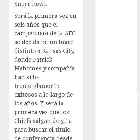
Gobierno de la
Super Bowl.
Ciudad de
Será la primera vez en
México
Golf
seis años que el
Golf
campeonato de la AFC
Internacional
se decida en un lugar
Hockey Sobre
distinto a Kansas City,
Hielo
donde Patrick
Indy Car
Mahomes y compañía
Información
han sido
General
tremendamente
Juegos
exitosos a lo largo de
Centroamericano
y del Caribe
los años. Y será la
Juegos de
primera vez que los
Invierno
Chiefs salgan de gira
Juegos
para buscar el título
Olímpicos
de conferencia desde