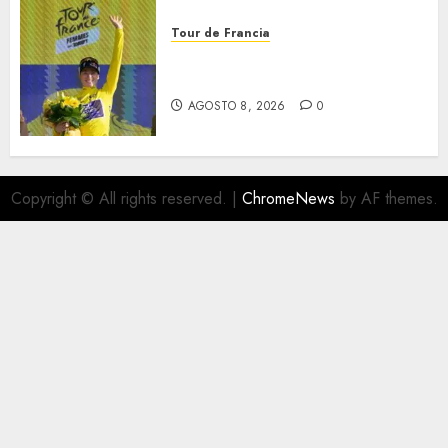
Tour de Francia
Vollering retoma liderato del
Tour
AGOSTO 8, 2026
0
Copyright © All rights reserved.
|
ChromeNews
by AF themes.