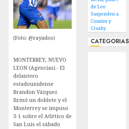
de Leo
Suspenden a
Cousins y
Crosby
(Foto: @rayados)
CATEGORIA
Abierto de
MONTERREY, NUEVO
Acapulco
LEON (Agencias).- El
Abierto de
delantero
Australia
estadounidense
Abierto de
Brandon Vázquez
Francia
Acuática
firmó un doblete y el
Nelson Vargas
Monterrey se impuso
Ajedrez
3-1 sobre el Atlético de
Alpinismo
San Luis el sábado
Amateur