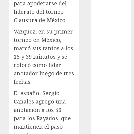
para apoderarse del
Anuncio
liderato del torneo
Atletismo
Clausura de México.
Automovilismo
Basquetbol
Vázquez, en su primer
Colegial
torneo en México,
Box
marcó sus tantos a los
Boxing
15 y 39 minutos y se
Bundesliga
colocó como líder
Charrería
anotador luego de tres
Ciclismo
Cine
fechas.
Columna
El español Sergio
Combates
Canales agregó una
Comida
anotación a los 56
CONADE
para los Rayados, que
Copa Africana
de Naciones
mantienen el paso
Copa América