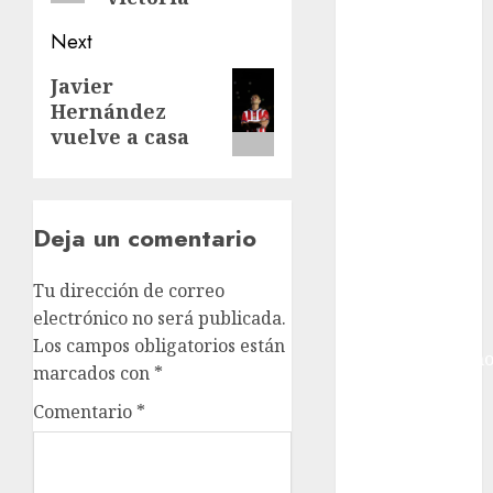
Giro de Italia
Gobierno de la
Next
Ciudad de
Next
México
Javier
Hernández
post:
Golf
vuelve a casa
Golf
Internacional
Hockey Sobre
Hielo
Deja un comentario
Indy Car
Información
Tu dirección de correo
General
electrónico no será publicada.
Juegos
Los campos obligatorios están
Centroamericano
marcados con
*
y del Caribe
Comentario
*
Juegos de
Invierno
Juegos