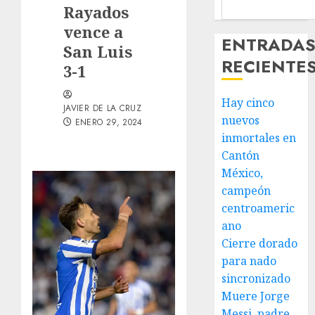
Rayados
vence a
ENTRADA
San Luis
RECIENTE
3-1
Hay cinco
JAVIER DE LA CRUZ
nuevos
ENERO 29, 2024
inmortales en
Cantón
México,
campeón
centroameric
ano
Cierre dorado
para nado
sincronizado
Muere Jorge
Messi, padre