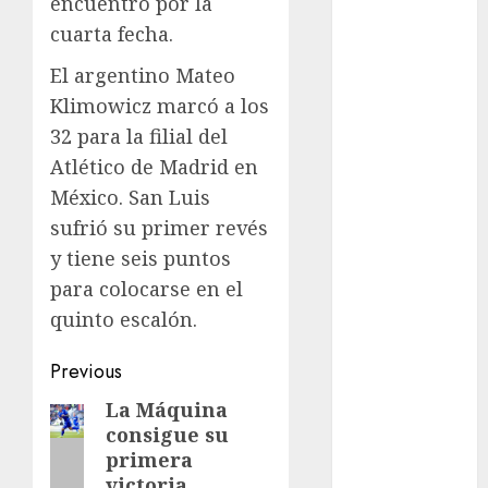
encuentro por la
Golf
cuarta fecha.
FIFA
El argentino Mateo
Fitness
Klimowicz marcó a los
Flag Football
32 para la filial del
FootGolf
Fórmula Uno
Atlético de Madrid en
Futbol
México. San Luis
Futbol
sufrió su primer revés
Americano
y tiene seis puntos
Futbol
para colocarse en el
Americano
quinto escalón.
Liga Mayor
Futbol
Post
Previous
Argentino
navigation
Futbol
La Máquina
Previous
consigue su
Inglaterra
post:
primera
Gimnasia
victoria