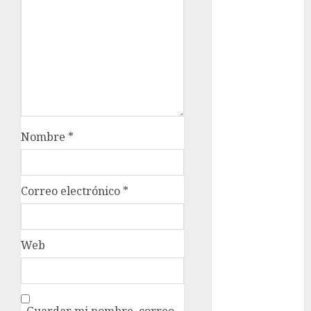
Olímpicos
Juegos
Olímpicos Los
Ángeles
Juegos
Paralímpicos
de Invierno
Leagues Cup
Nombre
*
LFA
Liga de
Naciones
Correo electrónico
*
CONCACAF
Liga Europa
Liga Premier
Web
Lucha Libre
Maratón
Media
Maratón
Guardar mi nombre, correo