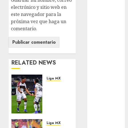
México Racing
electrónico y sitio web en
Cup
este navegador para la
Motociclismo
próxima vez que haga un
Mundial 2026
comentario.
Mundial de
Atletismo
Mundial de
Clubes
Mundial
RELATED NEWS
Femenil
Mundial Sub
Liga MX
20
Atlante
Nacional
frena
Natación
el
ONEFA
invicto
Pádel
celeste
Pádel Femenil
Pole Dance
AGOSTO 2,
Liga MX
2026