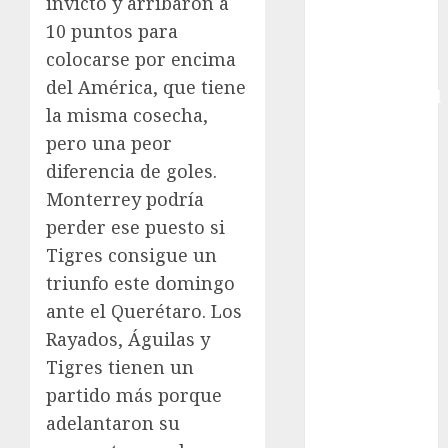
invicto y arribaron a
Femenina
10 puntos para
Copa Davis
colocarse por encima
Copa
del América, que tiene
Intercontinental
la misma cosecha,
FIFA
pero una peor
Copa Oro
diferencia de goles.
Cultura
Derbi de
Monterrey podría
Kentucky
perder ese puesto si
Derby de
Tigres consigue un
Kentucky
triunfo este domingo
Entrevista
ante el Querétaro. Los
Exclusiva
Rayados, Águilas y
Espectáculos
Tigres tienen un
Eurocopa
partido más porque
Femenil
adelantaron su
Federación
Mexicana de