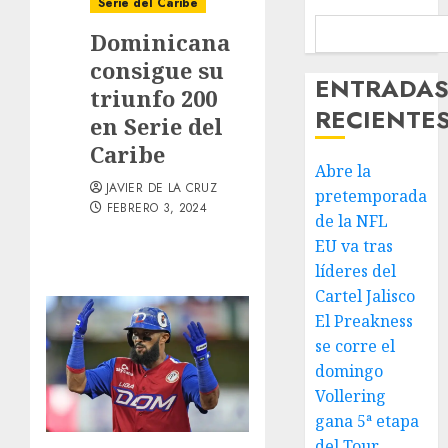
Serie del Caribe
Dominicana
consigue su
ENTRADA
triunfo 200
RECIENTE
en Serie del
Caribe
Abre la
JAVIER DE LA CRUZ
pretemporada
FEBRERO 3, 2024
de la NFL
EU va tras
líderes del
Cartel Jalisco
El Preakness
se corre el
domingo
Vollering
gana 5ª etapa
del Tour