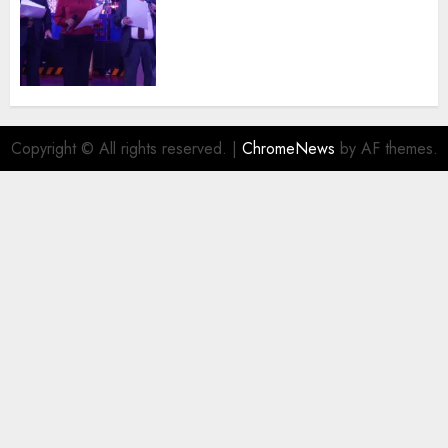
Dicto 2026 reconoce la
trayectoria de destacados
juristas del Colegio de
Abogados del Valle de México,
filial Ecatepec
AGOSTO 5, 2026
0
Copyright © All rights reserved.
|
ChromeNews
by AF themes.