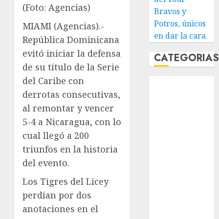
(Foto: Agencias)
Bravos y
Potros, únicos
MIAMI (Agencias).-
en dar la cara
República Dominicana
evitó iniciar la defensa
CATEGORIA
de su título de la Serie
del Caribe con
Abierto de
derrotas consecutivas,
Acapulco
Abierto de
al remontar y vencer
Australia
5-4 a Nicaragua, con lo
Abierto de
cual llegó a 200
Francia
triunfos en la historia
Acuática
del evento.
Nelson Vargas
Ajedrez
Los Tigres del Licey
Alpinismo
perdían por dos
Amateur
anotaciones en el
Anuncio