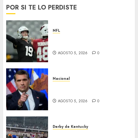
POR SI TE LO PERDISTE
NFL
Abre la pretemporada de la
NFL
AGOSTO 5, 2026
0
Nacional
EU va tras líderes del Cartel
Jalisco
AGOSTO 5, 2026
0
Derby de Kentucky
El Preakness se corre el