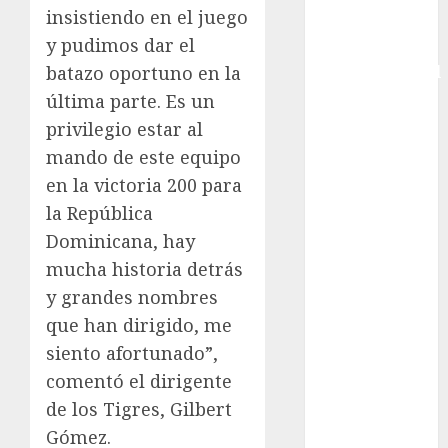
insistiendo en el juego
Copa Davis
y pudimos dar el
Copa
batazo oportuno en la
Intercontinental
FIFA
última parte. Es un
Copa Oro
privilegio estar al
Cultura
mando de este equipo
Derbi de
en la victoria 200 para
Kentucky
la República
Derby de
Dominicana, hay
Kentucky
mucha historia detrás
Entrevista
y grandes nombres
Exclusiva
Espectáculos
que han dirigido, me
Eurocopa
siento afortunado”,
Femenil
comentó el dirigente
Federación
de los Tigres, Gilbert
Mexicana de
Gómez.
Golf