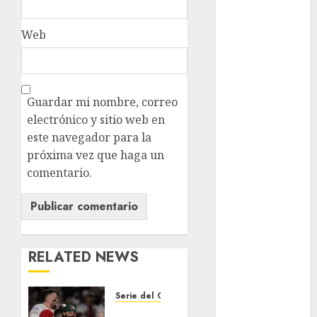
Juegos
Olímpicos Los
Web
Ángeles
Juegos
Paralímpicos
de Invierno
Guardar mi nombre, correo
Leagues Cup
electrónico y sitio web en
LFA
este navegador para la
Liga de
próxima vez que haga un
Naciones
comentario.
CONCACAF
Liga Europa
Liga Premier
Lucha Libre
Maratón
RELATED NEWS
Media
Maratón
Serie del Caribe
México Racing
Charros,