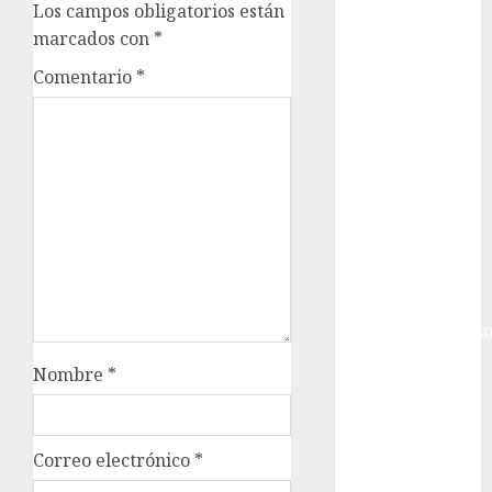
Gobierno de la
Los campos obligatorios están
Ciudad de
marcados con
*
México
Comentario
*
Golf
Golf
Internacional
Hockey Sobre
Hielo
Indy Car
Información
General
Juegos
Centroamericano
y del Caribe
Nombre
*
Juegos de
Invierno
Juegos
Correo electrónico
*
Olímpicos