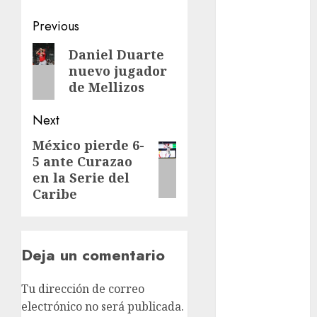
FIFA
Post
Previous
Fitness
navigation
Previous
Flag Football
Daniel Duarte
FootGolf
nuevo jugador
post:
de Mellizos
Fórmula Uno
Futbol
Next
Futbol
Americano
México pierde 6-
Next
Futbol
5 ante Curazao
post:
Americano
en la Serie del
Caribe
Liga Mayor
Futbol
Argentino
Futbol
Deja un comentario
Inglaterra
Gimnasia
Tu dirección de correo
Giro de Italia
electrónico no será publicada.