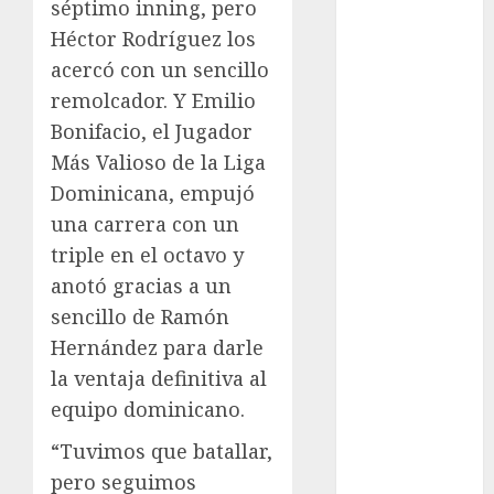
séptimo inning, pero
Atletismo
Héctor Rodríguez los
Automovilismo
acercó con un sencillo
Basquetbol
remolcador. Y Emilio
Colegial
Bonifacio, el Jugador
Box
Boxing
Más Valioso de la Liga
Bundesliga
Dominicana, empujó
Charrería
una carrera con un
Ciclismo
triple en el octavo y
Cine
anotó gracias a un
Columna
sencillo de Ramón
Combates
Hernández para darle
Comida
la ventaja definitiva al
CONADE
equipo dominicano.
Copa Africana
de Naciones
“Tuvimos que batallar,
Copa América
pero seguimos
Femenina