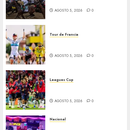
domingo
AGOSTO 5, 2026
0
Tour de Francia
Vollering gana 5ª etapa del
Tour
AGOSTO 5, 2026
0
Leagues Cup
Bravos y Potros, únicos en dar
la cara
AGOSTO 5, 2026
0
Nacional
Segunda entrega del Iuris