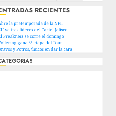
ENTRADAS RECIENTES
Abre la pretemporada de la NFL
U va tras líderes del Cartel Jalisco
El Preakness se corre el domingo
Vollering gana 5ª etapa del Tour
Bravos y Potros, únicos en dar la cara
CATEGORIAS
Abierto de Acapulco
Abierto de Australia
Abierto de Francia
Acuática Nelson Vargas
Ajedrez
Alpinismo
Amateur