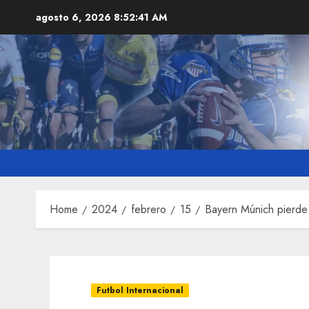
Skip
agosto 6, 2026
8:52:42 AM
to
content
Home
2024
febrero
15
Bayern Múnich pierde 
Futbol Internacional