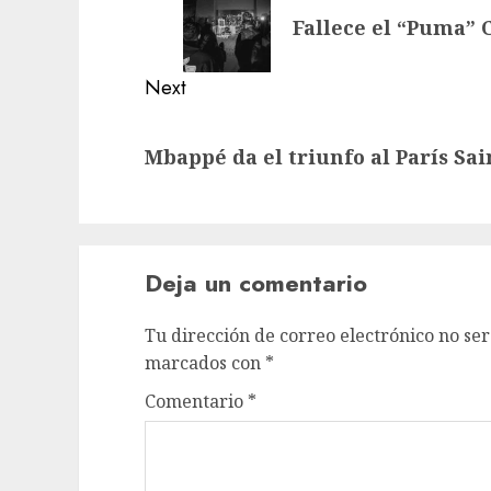
Fallece el “Puma” 
post:
Next
Next
Mbappé da el triunfo al París S
post:
Deja un comentario
Tu dirección de correo electrónico no ser
marcados con
*
Comentario
*