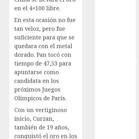
CONADE
en el 4×100 libre.
Copa Africana
En esta ocasión no fue
de Naciones
tan veloz, pero fue
Copa América
suficiente para que se
Femenina
quedara con el metal
Copa Davis
Copa
dorado. Pan tocó con
Intercontinental
tiempo de 47,53 para
FIFA
apuntarse como
Copa Oro
candidata en los
Cultura
próximos Juegos
Derbi de
Olímpicos de París.
Kentucky
Derby de
Con un vertiginoso
Kentucky
inicio, Curzan,
Entrevista
también de 19 años,
Exclusiva
conquistó el oro en los
Espectáculos