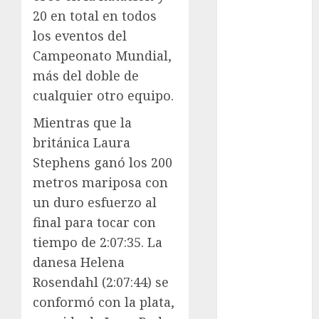
Lucha Libre
20 en total en todos
Maratón
los eventos del
Media
Campeonato Mundial,
Maratón
más del doble de
México Racing
Cup
cualquier otro equipo.
Motociclismo
Mientras que la
Mundial 2026
británica Laura
Mundial de
Stephens ganó los 200
Atletismo
metros mariposa con
Mundial de
Clubes
un duro esfuerzo al
Mundial
final para tocar con
Femenil
tiempo de 2:07:35. La
Mundial Sub
danesa Helena
20
Rosendahl (2:07:44) se
Nacional
conformó con la plata,
Natación