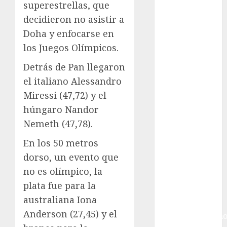
Argentino
superestrellas, que
Futbol
decidieron no asistir a
Inglaterra
Doha y enfocarse en
Gimnasia
los Juegos Olímpicos.
Giro de Italia
Gobierno de la
Detrás de Pan llegaron
Ciudad de
el italiano Alessandro
México
Miressi (47,72) y el
Golf
húngaro Nandor
Golf
Nemeth (47,78).
Internacional
Hockey Sobre
En los 50 metros
Hielo
dorso, un evento que
Indy Car
no es olímpico, la
Información
plata fue para la
General
australiana Iona
Juegos
Anderson (27,45) y el
Centroamericano