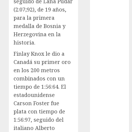
seguido de Lana Pudar
ONEFA
(2:07;92), de 19 años,
Pádel
Pádel Femenil
para la primera
Pole Dance
medalla de Bosnia y
Premier
Herzegovina en la
League
historia.
Real Madrid
Finlay Knox le dio a
SALUD
Serie Mundial
Canadá su primer oro
Sub-20
en los 200 metros
Surf
combinados con un
Taekwondo
tiempo de 1:56:64. El
Tecnología
estadounidense
Tenis
Carson Foster fue
Tiro con arco
plata con tiempo de
Tour de
1:56:97, seguido del
Francia
Trucks México
italiano Alberto