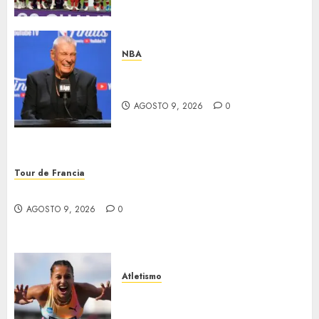
NBA
Murió Don Nelson, leyenda en
la NBA
AGOSTO 9, 2026
0
Tour de Francia
Vollering ganó el Tour de Francia
AGOSTO 9, 2026
0
Atletismo
Campeonatos europeos en el
Reino Unido