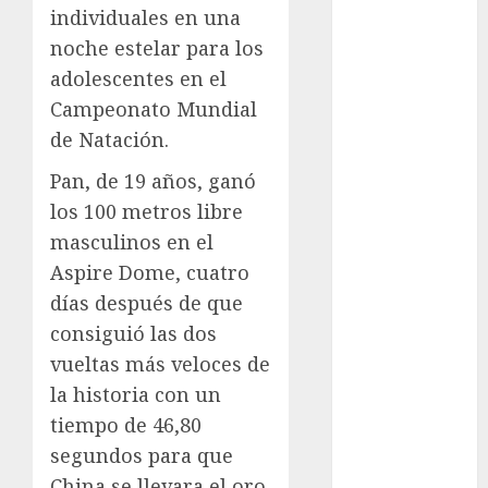
individuales en una
Nelson Vargas
noche estelar para los
Ajedrez
Alpinismo
adolescentes en el
Amateur
Campeonato Mundial
Anuncio
de Natación.
Atletismo
Pan, de 19 años, ganó
Automovilismo
los 100 metros libre
Basquetbol
Colegial
masculinos en el
Box
Aspire Dome, cuatro
Boxing
días después de que
Bundesliga
consiguió las dos
Charrería
vueltas más veloces de
Ciclismo
la historia con un
Cine
tiempo de 46,80
Columna
segundos para que
Combates
China se llevara el oro
Comida