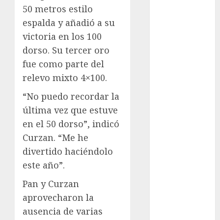
50 metros estilo
Eurocopa
espalda y añadió a su
Femenil
victoria en los 100
Federación
Mexicana de
dorso. Su tercer oro
Golf
fue como parte del
FIFA
relevo mixto 4×100.
Fitness
“No puedo recordar la
Flag Football
última vez que estuve
FootGolf
Fórmula Uno
en el 50 dorso”, indicó
Futbol
Curzan. “Me he
Futbol
divertido haciéndolo
Americano
este año”.
Futbol
Pan y Curzan
Americano
Liga Mayor
aprovecharon la
Futbol
ausencia de varias