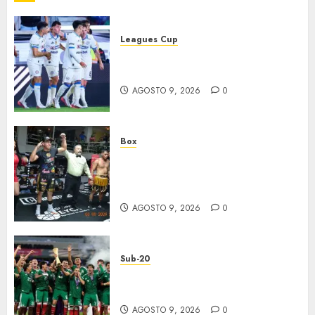
Leagues Cup
Cruz Azul suma su segundo
triunfo
AGOSTO 9, 2026
0
Box
‘Rayito’ González mantiene el
invicto tras batalla de Poder A
Poder
AGOSTO 9, 2026
0
Sub-20
México, bicampeón invicto
Sub-20
AGOSTO 9, 2026
0