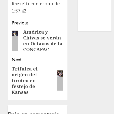
Turismo
Razzetti con crono de
UEFA
1:57:42.
Uncategorized
Post
Voleibol
Previous
Wimbledon
navigation
América y
Previous
Chivas se verán
post:
en Octavos de la
CONCAFAC
Next
Trifulca el
Next
origen del
post:
tiroteo en
festejo de
Kansas
Deja un comentario