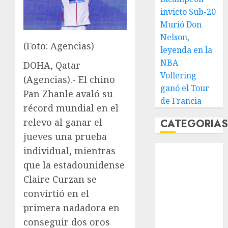
invicto Sub-20
Murió Don
Nelson,
(Foto: Agencias)
leyenda en la
NBA
DOHA, Qatar
Vollering
(Agencias).- El chino
ganó el Tour
Pan Zhanle avaló su
de Francia
récord mundial en el
relevo al ganar el
CATEGORIA
jueves una prueba
Abierto de
individual, mientras
Acapulco
que la estadounidense
Abierto de
Claire Curzan se
Australia
convirtió en el
Abierto de
primera nadadora en
Francia
conseguir dos oros
Acuática