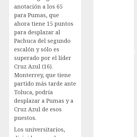
anotación a los 65
Copa Africana
de Naciones
para Pumas, que
Copa América
ahora tiene 15 puntos
Femenina
para desplazar al
Copa Davis
Pachuca del segundo
Copa
escalón y sólo es
Intercontinental
superado por el líder
FIFA
Cruz Azul (16).
Copa Oro
Monterrey, que tiene
Cultura
partido más tarde ante
Derbi de
Kentucky
Toluca, podría
Derby de
desplazar a Pumas y a
Kentucky
Cruz Azul de esos
Entrevista
puestos.
Exclusiva
Los universitarios,
Espectáculos
Eurocopa