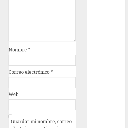
Maratón
Media
Maratón
México Racing
Cup
Motociclismo
Mundial 2026
Nombre
*
Mundial de
Atletismo
Mundial de
Correo electrónico
*
Clubes
Mundial
Femenil
Web
Mundial Sub
20
Nacional
Natación
Guardar mi nombre, correo
ONEFA