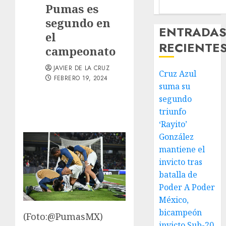
Pumas es
segundo en
ENTRADA
el
RECIENTE
campeonato
JAVIER DE LA CRUZ
Cruz Azul
FEBRERO 19, 2024
suma su
segundo
triunfo
‘Rayito’
González
mantiene el
invicto tras
batalla de
Poder A Poder
México,
bicampeón
(Foto:@PumasMX)
invicto Sub-20