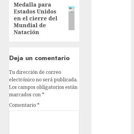
Juegos de
Medalla para
Next
Invierno
Estados Unidos
post:
Juegos
en el cierre del
Olímpicos
Mundial de
Juegos
Natación
Olímpicos Los
Ángeles
Juegos
Deja un comentario
Paralímpicos
de Invierno
Tu dirección de correo
Leagues Cup
electrónico no será publicada.
LFA
Los campos obligatorios están
Liga de
marcados con
*
Naciones
Comentario
*
CONCACAF
Liga Europa
Liga Premier
Lucha Libre