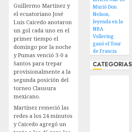
Guillermo Martínez y
Murió Don
el ecuatoriano José
Nelson,
leyenda en la
Luis Caicedo anotaron
NBA
un gol cada uno en el
Vollering
primer tiempo el
ganó el Tour
domingo por la noche
de Francia
y Pumas venció 3-0 a
Santos para trepar
CATEGORIA
provisionalmente a la
Abierto de
segunda posición del
Acapulco
torneo Clausura
Abierto de
mexicano.
Australia
Martínez remeció las
Abierto de
redes a los 24 minutos
Francia
Acuática
y Caicedo agregó un
Nelson Vargas