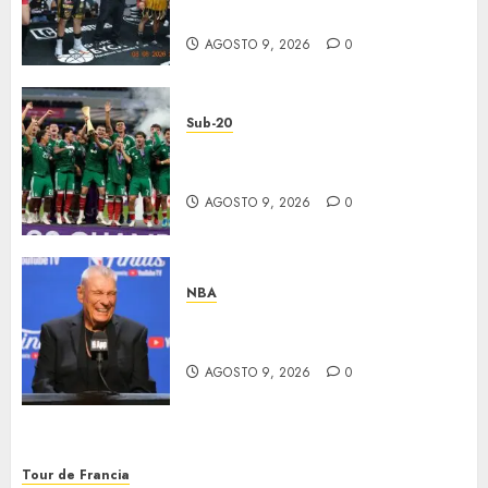
Poder
AGOSTO 9, 2026
0
Sub-20
México, bicampeón invicto
Sub-20
AGOSTO 9, 2026
0
NBA
Murió Don Nelson, leyenda en
la NBA
AGOSTO 9, 2026
0
Tour de Francia