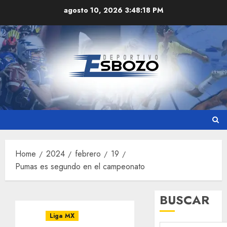
Skip
agosto 10, 2026
3:48:19 PM
to
content
Home
2024
febrero
19
Pumas es segundo en el campeonato
BUSCAR
Liga MX