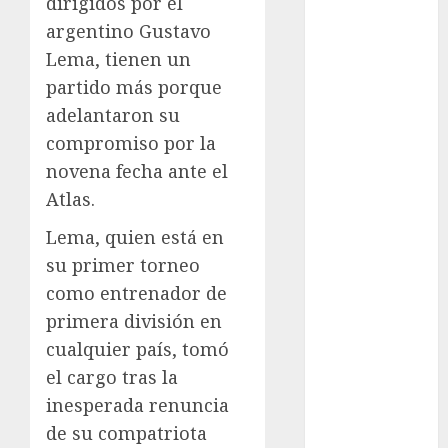
dirigidos por el
Femenil
argentino Gustavo
Federación
Lema, tienen un
Mexicana de
partido más porque
Golf
adelantaron su
FIFA
compromiso por la
Fitness
novena fecha ante el
Flag Football
Atlas.
FootGolf
Fórmula Uno
Lema, quien está en
Futbol
su primer torneo
Futbol
como entrenador de
Americano
primera división en
Futbol
cualquier país, tomó
Americano
Liga Mayor
el cargo tras la
Futbol
inesperada renuncia
Argentino
de su compatriota