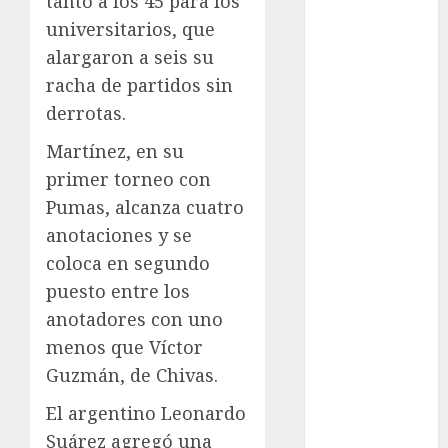
tanto a los 45 para los
Ajedrez
universitarios, que
Alpinismo
alargaron a seis su
Amateur
racha de partidos sin
Anuncio
derrotas.
Atletismo
Automovilismo
Martínez, en su
Basquetbol
primer torneo con
Colegial
Pumas, alcanza cuatro
Box
anotaciones y se
Boxing
coloca en segundo
Bundesliga
puesto entre los
Charrería
anotadores con uno
Ciclismo
Cine
menos que Víctor
Columna
Guzmán, de Chivas.
Combates
El argentino Leonardo
Comida
Suárez agregó una
CONADE