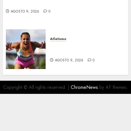
Vollering ganó el Tour de Francia
AGOSTO 9, 2026
0
Atletismo
Campeonatos europeos en el
Reino Unido
AGOSTO 9, 2026
0
Copyright © All rights reserved.
|
ChromeNews
by AF themes.