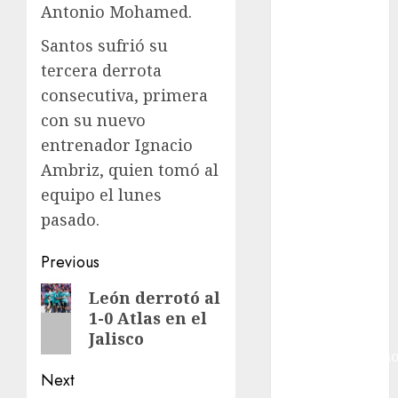
Futbol
Antonio Mohamed.
Inglaterra
Santos sufrió su
Gimnasia
Giro de Italia
tercera derrota
Gobierno de la
consecutiva, primera
Ciudad de
con su nuevo
México
entrenador Ignacio
Golf
Ambriz, quien tomó al
Golf
equipo el lunes
Internacional
pasado.
Hockey Sobre
Hielo
Post
Previous
Indy Car
navigation
Información
Previous
León derrotó al
General
1-0 Atlas en el
post:
Juegos
Jalisco
Centroamericano
Next
y del Caribe