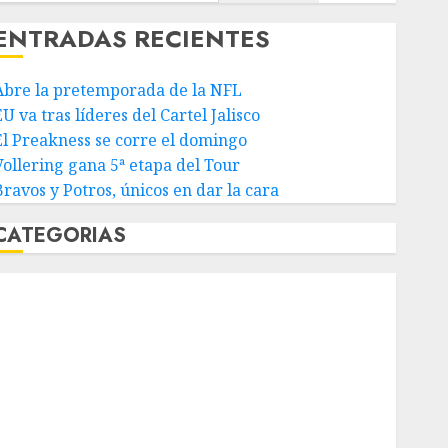
ENTRADAS RECIENTES
Abre la pretemporada de la NFL
U va tras líderes del Cartel Jalisco
El Preakness se corre el domingo
Vollering gana 5ª etapa del Tour
Bravos y Potros, únicos en dar la cara
CATEGORIAS
Abierto de Acapulco
Abierto de Australia
Abierto de Francia
Acuática Nelson Vargas
Ajedrez
Alpinismo
Amateur