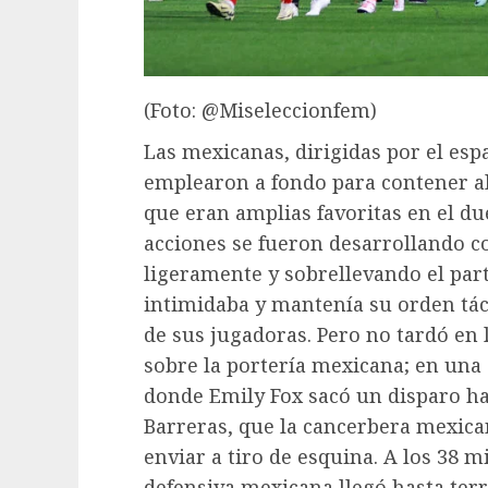
(Foto: @Miseleccionfem)
Las mexicanas, dirigidas por el es
emplearon a fondo para contener al 
que eran amplias favoritas en el due
acciones se fueron desarrollando 
ligeramente y sobrellevando el par
intimidaba y mantenía su orden t
de sus jugadoras. Pero no tardó en
sobre la portería mexicana; en una
donde Emily Fox sacó un disparo ha
Barreras, que la cancerbera mexic
enviar a tiro de esquina. A los 38 m
defensiva mexicana llegó hasta ter