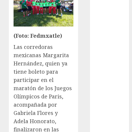
Olímpicos
Juegos
Olímpicos Los
Ángeles
Juegos
(Foto: Fedmxatle)
Paralímpicos
de Invierno
Las corredoras
Leagues Cup
mexicanas Margarita
LFA
Hernández, quien ya
Liga de
tiene boleto para
Naciones
participar en el
CONCACAF
maratón de los Juegos
Liga Europa
Olímpicos de Paris,
Liga Premier
Lucha Libre
acompañada por
Maratón
Gabriela Flores y
Media
Adela Honorato,
Maratón
finalizaron en las