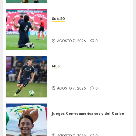
Sub-20
EU, primer finalista de
Premundial
AGOSTO 7, 2026
0
MLS
“Chucky” jugará con LA
Galaxy
AGOSTO 7, 2026
0
Juegos Centroamericanos y del Caribe
Laura Galván brilló en los 10
mil metros
AGOSTO 7, 2026
0