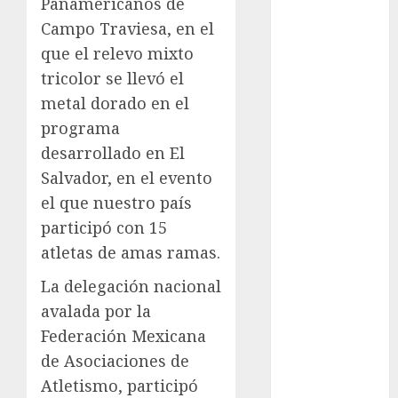
Panamericanos de
Anuncio
Campo Traviesa, en el
Atletismo
que el relevo mixto
Automovilismo
tricolor se llevó el
Basquetbol
metal dorado en el
Colegial
programa
Box
Boxing
desarrollado en El
Bundesliga
Salvador, en el evento
Charrería
el que nuestro país
Ciclismo
participó con 15
Cine
atletas de amas ramas.
Columna
Combates
La delegación nacional
Comida
avalada por la
CONADE
Federación Mexicana
Copa Africana
de Asociaciones de
de Naciones
Atletismo, participó
Copa América