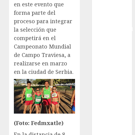
en este evento que
Femenina
forma parte del
Copa Davis
proceso para integrar
Copa
Intercontinental
la selección que
FIFA
competirá en el
Copa Oro
Campeonato Mundial
Cultura
de Campo Traviesa, a
Derbi de
realizarse en marzo
Kentucky
en la ciudad de Serbia.
Derby de
Kentucky
Entrevista
Exclusiva
Espectáculos
Eurocopa
Femenil
(Foto: Fedmxatle)
Federación
En la distancia de 8
Mexicana de