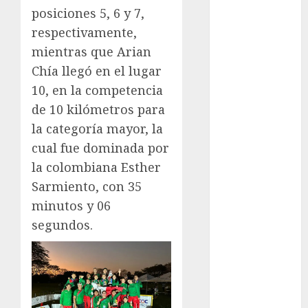
México Racing
posiciones 5, 6 y 7,
Cup
respectivamente,
Motociclismo
mientras que Arian
Mundial 2026
Chía llegó en el lugar
Mundial de
Atletismo
10, en la competencia
Mundial de
de 10 kilómetros para
Clubes
la categoría mayor, la
Mundial
cual fue dominada por
Femenil
la colombiana Esther
Mundial Sub
Sarmiento, con 35
20
minutos y 06
Nacional
segundos.
Natación
ONEFA
Pádel
Pádel Femenil
Pole Dance