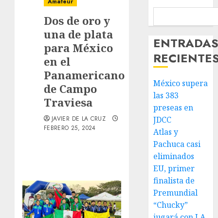
Amateur
Dos de oro y
una de plata
ENTRADA
para México
RECIENTE
en el
Panamericano
México supera
de Campo
las 383
Traviesa
preseas en
JAVIER DE LA CRUZ
JDCC
FEBRERO 25, 2024
Atlas y
Pachuca casi
eliminados
EU, primer
finalista de
Premundial
“Chucky”
jugará con LA