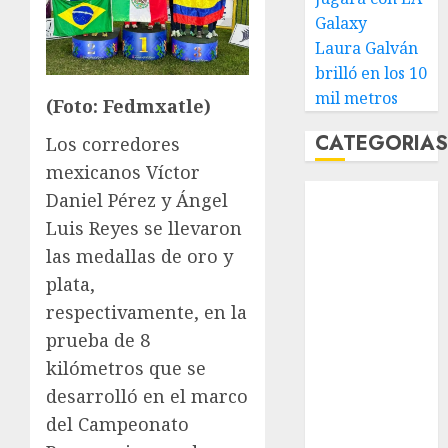
Galaxy
Laura Galván
brilló en los 10
mil metros
(Foto: Fedmxatle)
CATEGORIA
Los corredores
mexicanos Víctor
Abierto de
Daniel Pérez y Ángel
Acapulco
Luis Reyes se llevaron
Abierto de
las medallas de oro y
Australia
plata,
Abierto de
respectivamente, en la
Francia
prueba de 8
Acuática
kilómetros que se
Nelson Vargas
Ajedrez
desarrolló en el marco
Alpinismo
del Campeonato
Amateur