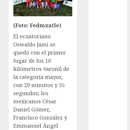
Premier
League
Real Madrid
SALUD
(Foto: Fedmxatle)
Serie Mundial
El ecuatoriano
Sub-20
Oswaldo Jami se
Surf
quedó con el primer
Taekwondo
Tecnología
lugar de los 10
Tenis
kilómetros varonil de
Tiro con arco
la categoría mayor,
Tour de
con 29 minutos y 35
Francia
segundos; los
Trucks México
mexicanos César
Turismo
Daniel Gómez,
UEFA
Francisco González y
Uncategorized
Emmanuel Ángel
Voleibol