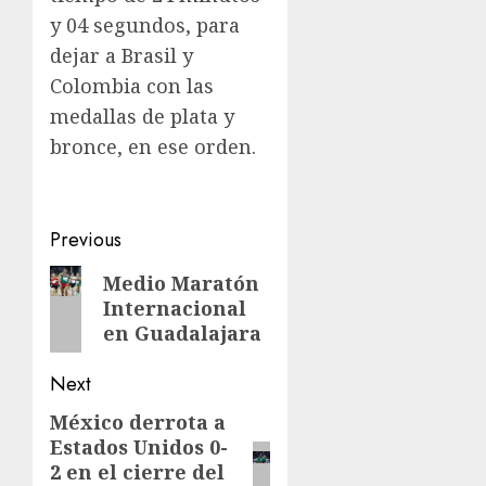
y 04 segundos, para
dejar a Brasil y
Colombia con las
medallas de plata y
bronce, en ese orden.
Post
Previous
navigation
Previous
Medio Maratón
Internacional
post:
en Guadalajara
Next
México derrota a
Next
Estados Unidos 0-
post:
2 en el cierre del