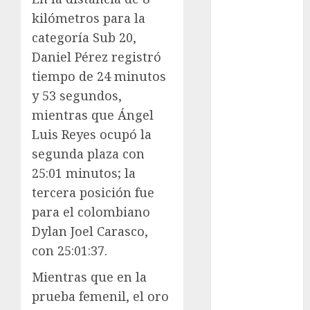
Golf
kilómetros para la
FIFA
categoría Sub 20,
Fitness
Daniel Pérez registró
Flag Football
tiempo de 24 minutos
FootGolf
y 53 segundos,
Fórmula Uno
mientras que Ángel
Futbol
Luis Reyes ocupó la
Futbol
segunda plaza con
Americano
25:01 minutos; la
Futbol
Americano
tercera posición fue
Liga Mayor
para el colombiano
Futbol
Dylan Joel Carasco,
Argentino
con 25:01:37.
Futbol
Mientras que en la
Inglaterra
Gimnasia
prueba femenil, el oro