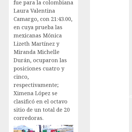
Giro de Italia
fue para la colombiana
Gobierno de la
Laura Valentina
Ciudad de
Camargo, con 21:43.00,
México
en cuya prueba las
Golf
mexicanas Mónica
Golf
Lizeth Martínez y
Internacional
Miranda Michelle
Hockey Sobre
Hielo
Durán, ocuparon las
Indy Car
posiciones cuatro y
Información
cinco,
General
respectivamente;
Juegos
Ximena López se
Centroamericano
clasificó en el octavo
y del Caribe
sitio de un total de 20
Juegos de
corredoras.
Invierno
Juegos