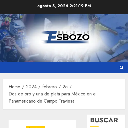
Skip
agosto 8, 2026
2:21:19 PM
to
content
Home
2024
febrero
25
Dos de oro y una de plata para México en el
Panamericano de Campo Traviesa
BUSCAR