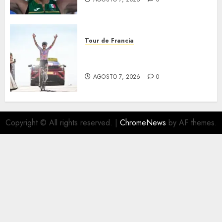
Tour de Francia
Phinney, nueva líder en el
Tour
AGOSTO 7, 2026
0
Copyright © All rights reserved.
|
ChromeNews
by AF themes.