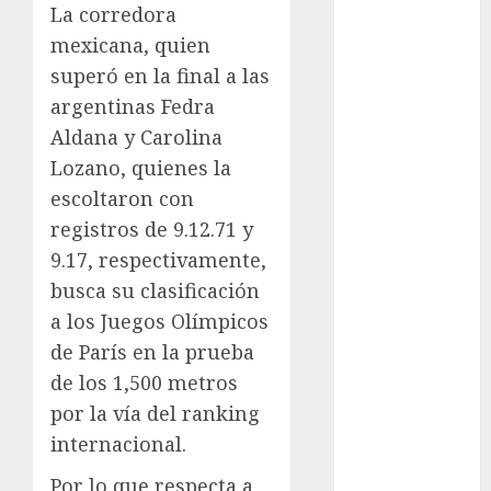
La corredora
Atletismo
mexicana, quien
Automovilismo
superó en la final a las
Basquetbol
Colegial
argentinas Fedra
Box
Aldana y Carolina
Boxing
Lozano, quienes la
Bundesliga
escoltaron con
Charrería
registros de 9.12.71 y
Ciclismo
9.17, respectivamente,
Cine
busca su clasificación
Columna
a los Juegos Olímpicos
Combates
Comida
de París en la prueba
CONADE
de los 1,500 metros
Copa Africana
por la vía del ranking
de Naciones
internacional.
Copa América
Por lo que respecta a
Femenina