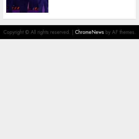
juristas del Colegio de
Abogados del Valle de México,
filial Ecatepec
AGOSTO 5, 2026
0
Copyright © All rights reserved.
|
ChromeNews
by AF themes.