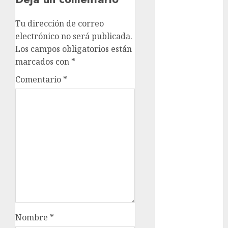
Cup
Motociclismo
Tu dirección de correo
Mundial 2026
electrónico no será publicada.
Mundial de
Los campos obligatorios están
Atletismo
marcados con
*
Mundial de
Clubes
Comentario
*
Mundial
Femenil
Mundial Sub
20
Nacional
Natación
ONEFA
Pádel
Pádel Femenil
Pole Dance
Nombre
*
Premier