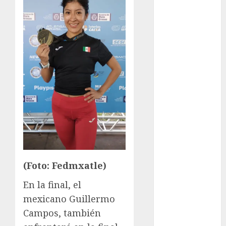
FIFA
Fitness
Flag Football
FootGolf
Fórmula Uno
Futbol
Futbol
Americano
Futbol
Americano
Liga Mayor
Futbol
Argentino
(Foto: Fedmxatle)
Futbol
En la final, el
Inglaterra
mexicano Guillermo
Gimnasia
Campos, también
Giro de Italia