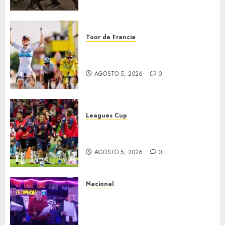
Tour de Francia
Vollering gana 5ª etapa del
Tour
AGOSTO 5, 2026
0
Leagues Cup
Bravos y Potros, únicos en dar
la cara
AGOSTO 5, 2026
0
Nacional
Segunda entrega del Iuris
Dicto 2026 reconoce la
trayectoria de destacados