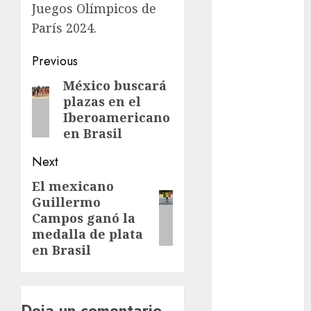
Juegos
Juegos Olímpicos de
Olímpicos Los
París 2024.
Ángeles
Juegos
Post
Previous
Paralímpicos
navigation
México buscará
Previous
de Invierno
plazas en el
post:
Leagues Cup
Iberoamericano
LFA
en Brasil
Liga de
Naciones
Next
CONCACAF
El mexicano
Next
Liga Europa
Guillermo
post:
Liga Premier
Campos ganó la
Lucha Libre
medalla de plata
Maratón
en Brasil
Media
Maratón
México Racing
Deja un comentario