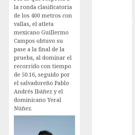
Copa Davis
la ronda clasificatoria
Copa
de los 400 metros con
Intercontinental
vallas, el atleta
FIFA
mexicano Guillermo
Copa Oro
Campos obtuvo su
Cultura
pase a la final de la
Derbi de
prueba, al dominar el
Kentucky
recorrido con tiempo
Derby de
de 50.16, seguido por
Kentucky
Entrevista
el salvadoreño Pablo
Exclusiva
Andrés Ibáñez y el
Espectáculos
dominicano Yeral
Eurocopa
Núñez.
Femenil
Federación
Mexicana de
Golf