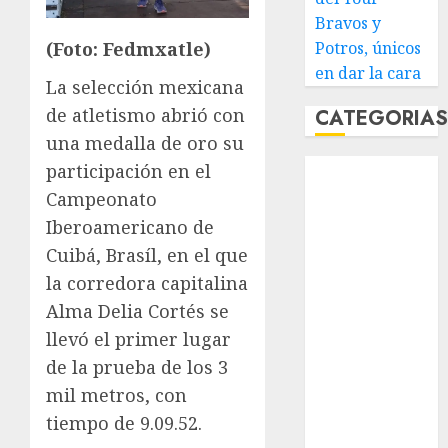
Bravos y
Potros, únicos
(Foto: Fedmxatle)
en dar la cara
La selección mexicana
de atletismo abrió con
CATEGORIA
una medalla de oro su
Abierto de
participación en el
Acapulco
Campeonato
Abierto de
Iberoamericano de
Australia
Cuibá, Brasíl, en el que
Abierto de
la corredora capitalina
Francia
Alma Delia Cortés se
Acuática
llevó el primer lugar
Nelson Vargas
de la prueba de los 3
Ajedrez
Alpinismo
mil metros, con
Amateur
tiempo de 9.09.52.
Anuncio