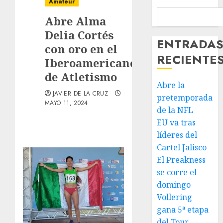
Amateur
Abre Alma
Delia Cortés
ENTRADA
con oro en el
RECIENTE
Iberoamericano
de Atletismo
Abre la
JAVIER DE LA CRUZ
pretemporada
MAYO 11, 2024
de la NFL
EU va tras
líderes del
Cartel Jalisco
El Preakness
se corre el
domingo
Vollering
gana 5ª etapa
del Tour