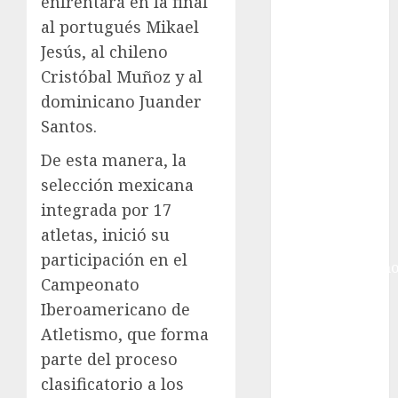
enfrentará en la final
Gobierno de la
Ciudad de
al portugués Mikael
México
Jesús, al chileno
Golf
Cristóbal Muñoz y al
Golf
dominicano Juander
Internacional
Santos.
Hockey Sobre
Hielo
De esta manera, la
Indy Car
selección mexicana
Información
integrada por 17
General
atletas, inició su
Juegos
participación en el
Centroamericano
Campeonato
y del Caribe
Iberoamericano de
Juegos de
Atletismo, que forma
Invierno
Juegos
parte del proceso
Olímpicos
clasificatorio a los