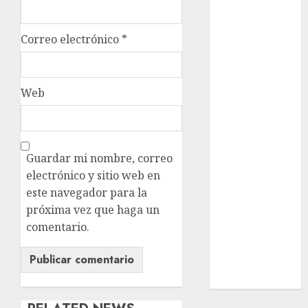
League
Real Madrid
Correo electrónico
*
SALUD
Serie Mundial
Surf
Taekwondo
Web
Tecnología
Tenis
Tiro con arco
Guardar mi nombre, correo
Tour de
electrónico y sitio web en
Francia
este navegador para la
Trucks México
próxima vez que haga un
Turismo
comentario.
UEFA
Uncategorized
Voleibol
Wimbledon