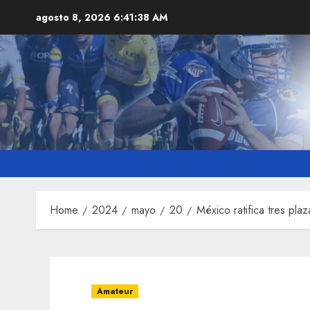
Skip
agosto 8, 2026
6:41:39 AM
to
content
Home
2024
mayo
20
México ratifica tres pl
Amateur