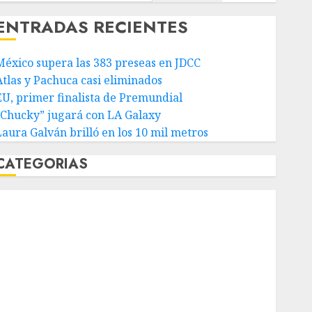
ENTRADAS RECIENTES
México supera las 383 preseas en JDCC
Atlas y Pachuca casi eliminados
EU, primer finalista de Premundial
“Chucky” jugará con LA Galaxy
Laura Galván brilló en los 10 mil metros
CATEGORIAS
Abierto de Acapulco
Abierto de Australia
Abierto de Francia
Acuática Nelson Vargas
Ajedrez
Alpinismo
Amateur