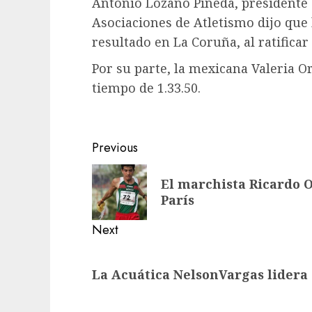
Antonio Lozano Pineda, presidente 
Asociaciones de Atletismo dijo que l
resultado en La Coruña, al ratificar
Por su parte, la mexicana Valeria O
tiempo de 1.33.50.
Post
Previous
navigation
Previous
El marchista Ricardo O
post:
París
Next
Next
La Acuática NelsonVargas lidera 
post: