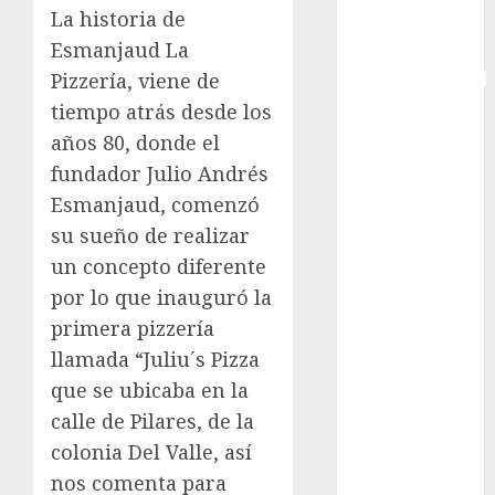
La historia de
Copa Davis
Esmanjaud La
Copa
Pizzería, viene de
Intercontinental
FIFA
tiempo atrás desde los
Copa Oro
años 80, donde el
Cultura
fundador Julio Andrés
Derbi de
Esmanjaud, comenzó
Kentucky
su sueño de realizar
Derby de
un concepto diferente
Kentucky
por lo que inauguró la
Entrevista
primera pizzería
Exclusiva
Espectáculos
llamada “Juliu´s Pizza
Eurocopa
que se ubicaba en la
Femenil
calle de Pilares, de la
Federación
colonia Del Valle, así
Mexicana de
nos comenta para
Golf