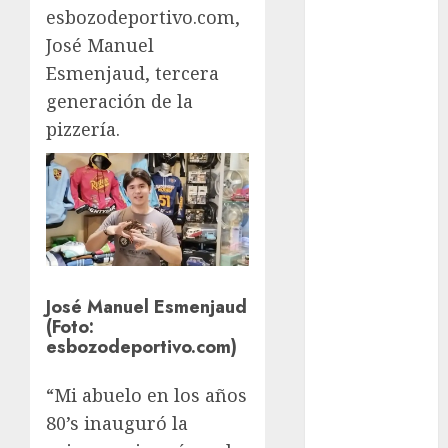
esbozodeportivo.com,
FIFA
José Manuel
Fitness
Esmenjaud, tercera
Flag Football
FootGolf
generación de la
Fórmula Uno
pizzería.
Futbol
Futbol
Americano
Futbol
Americano
Liga Mayor
Futbol
José Manuel Esmenjaud
Argentino
(Foto:
esbozodeportivo.com)
Futbol
Inglaterra
“Mi abuelo en los años
Gimnasia
80’s inauguró la
Giro de Italia