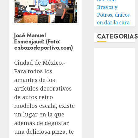
Bravos y
Potros, únicos
en dar la cara
José Manuel
CATEGORIA
Esmenjaud:
(Foto:
esbozodeportivo.com)
Abierto de
Acapulco
Ciudad de México.-
Abierto de
Para todos los
Australia
amantes de los
Abierto de
artículos decorativos
Francia
de autos retro
Acuática
modelos escala, existe
Nelson Vargas
Ajedrez
un lugar en la que
Alpinismo
además de degustar
Amateur
una deliciosa pizza, te
Anuncio