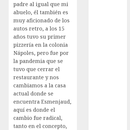
Cup
padre al igual que mi
Motociclismo
abuelo, él también es
Mundial 2026
muy aficionado de los
Mundial de
autos retro, a los 15
Atletismo
años tuvo su primer
Mundial de
pizzería en la colonia
Clubes
Mundial
Nápoles, pero fue por
Femenil
la pandemia que se
Mundial Sub
tuvo que cerrar el
20
restaurante y nos
Nacional
cambiamos a la casa
Natación
actual donde se
ONEFA
encuentra Esmenjaud,
Pádel
aquí es donde el
Pádel Femenil
cambio fue radical,
Pole Dance
Premier
tanto en el concepto,