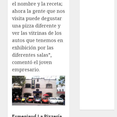
League
el nombre y la receta;
Real Madrid
ahora la gente que nos
SALUD
visita puede degustar
Serie Mundial
una pizza diferente y
Surf
ver las vitrinas de los
Taekwondo
autos que tenemos en
Tecnología
exhibición por las
Tenis
Tiro con arco
diferentes salas”,
Tour de
comentó el joven
Francia
empresario.
Trucks México
Turismo
UEFA
Uncategorized
Voleibol
Wimbledon
Esmenjaud La Pizzería