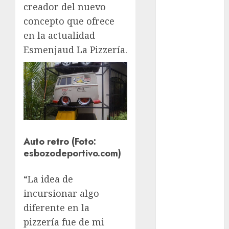
Juegos
creador del nuevo
Olímpicos Los
concepto que ofrece
Ángeles
en la actualidad
Juegos
Esmenjaud La Pizzería.
Paralímpicos
de Invierno
Leagues Cup
LFA
Liga de
Naciones
CONCACAF
Auto retro (Foto:
Liga Europa
esbozodeportivo.com)
Liga Premier
Lucha Libre
“La idea de
Maratón
incursionar algo
Media
Maratón
diferente en la
México Racing
pizzería fue de mi