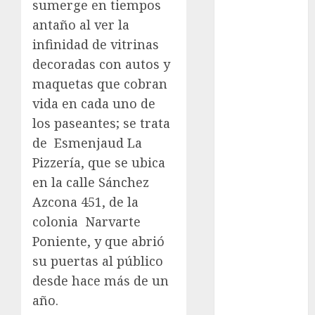
sumerge en tiempos
Atletismo
antaño al ver la
Automovilismo
infinidad de vitrinas
Basquetbol
decoradas con autos y
Colegial
maquetas que cobran
Box
Boxing
vida en cada uno de
Bundesliga
los paseantes; se trata
Charrería
de Esmenjaud La
Ciclismo
Pizzería, que se ubica
Cine
en la calle Sánchez
Columna
Azcona 451, de la
Combates
colonia Narvarte
Comida
Poniente, y que abrió
CONADE
su puertas al público
Copa Africana
de Naciones
desde hace más de un
Copa América
año.
Femenina