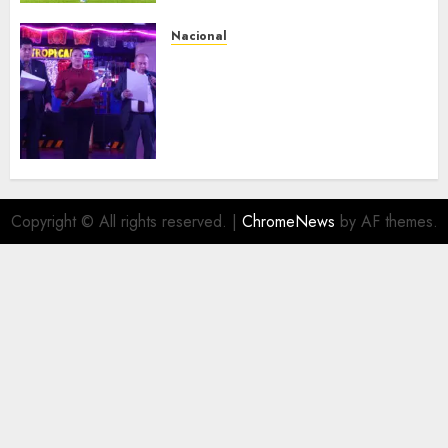
Nacional
Segunda entrega del Iuris
Dicto 2026 reconoce la
trayectoria de destacados
juristas del Colegio de
Abogados del Valle de México,
filial Ecatepec
AGOSTO 5, 2026
0
Copyright © All rights reserved.
|
ChromeNews
by AF themes.