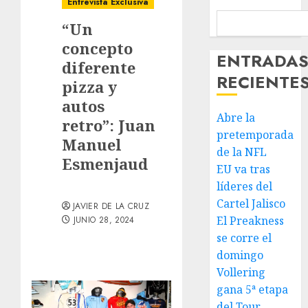
Entrevista Exclusiva
“Un
concepto
ENTRADA
diferente
RECIENTE
pizza y
autos
Abre la
retro”: Juan
pretemporada
Manuel
de la NFL
Esmenjaud
EU va tras
líderes del
Cartel Jalisco
JAVIER DE LA CRUZ
El Preakness
JUNIO 28, 2024
se corre el
domingo
Vollering
gana 5ª etapa
del Tour