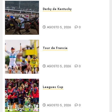
Derby de Kentucky
El Preakness se corre el
domingo
AGOSTO 5, 2026
0
Tour de Francia
Vollering gana 5ª etapa del
Tour
AGOSTO 5, 2026
0
Leagues Cup
Bravos y Potros, únicos en dar
la cara
AGOSTO 5, 2026
0