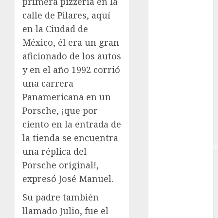
Gobierno de la
primera pizzería en la
Ciudad de
calle de Pilares, aquí
México
en la Ciudad de
Golf
México, él era un gran
Golf
aficionado de los autos
Internacional
y en el año 1992 corrió
Hockey Sobre
una carrera
Hielo
Panamericana en un
Indy Car
Porsche, ¡que por
Información
General
ciento en la entrada de
Juegos
la tienda se encuentra
Centroamericano
una réplica del
y del Caribe
Porsche original!,
Juegos de
expresó José Manuel.
Invierno
Juegos
Su padre también
Olímpicos
llamado Julio, fue el