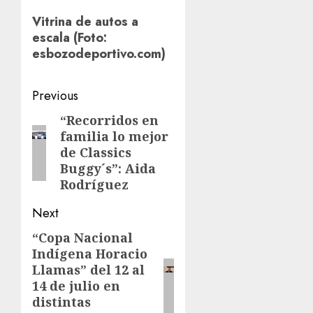
Vitrina de autos a
escala (Foto:
esbozodeportivo.com)
Post
Previous
navigation
“Recorridos en
Previous
familia lo mejor
post:
de Classics
Buggy´s”: Aida
Rodríguez
Next
“Copa Nacional
Next
Indígena Horacio
post:
Llamas” del 12 al
14 de julio en
distintas