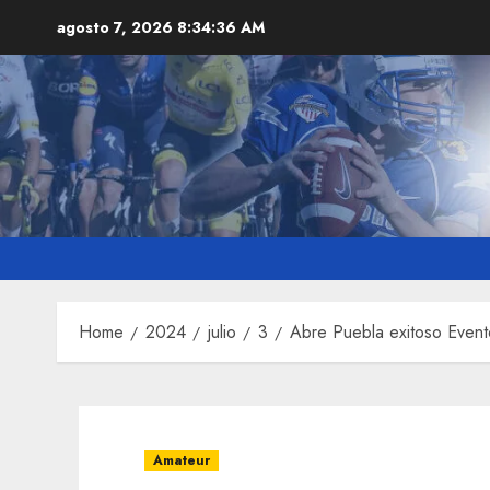
Skip
agosto 7, 2026
8:34:38 AM
to
content
Home
2024
julio
3
Abre Puebla exitoso Evento
Amateur