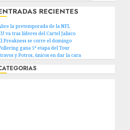
ENTRADAS RECIENTES
Abre la pretemporada de la NFL
U va tras líderes del Cartel Jalisco
El Preakness se corre el domingo
Vollering gana 5ª etapa del Tour
Bravos y Potros, únicos en dar la cara
CATEGORIAS
Abierto de Acapulco
Abierto de Australia
Abierto de Francia
Acuática Nelson Vargas
Ajedrez
Alpinismo
Amateur