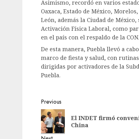
Asimismo, recordó en varios estad
Oaxaca, Estado de México, Morelos
León, además la Ciudad de México,
Activación Física Laboral, como pa
en el país con el respaldo de la CO
De esta manera, Puebla llevó a cabo
marco de fiesta y salud, con rutina
dirigidas por activadores de la Sub
Puebla.
Post
Previous
navigation
Previous
El INDET firmó conven
post:
China
Next