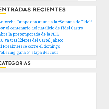
ENTRADAS RECIENTES
Antorcha Campesina anuncia la “Semana de Fidel”
or el centenario del natalicio de Fidel Castro
Abre la pretemporada de la NFL
U va tras líderes del Cartel Jalisco
El Preakness se corre el domingo
Vollering gana 5ª etapa del Tour
CATEGORIAS
Abierto de Acapulco
Abierto de Australia
Abierto de Francia
Acuática Nelson Vargas
Ajedrez
Alpinismo