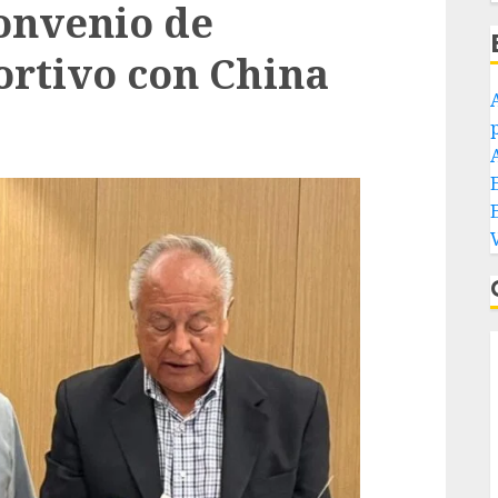
onvenio de
rtivo con China
p
E