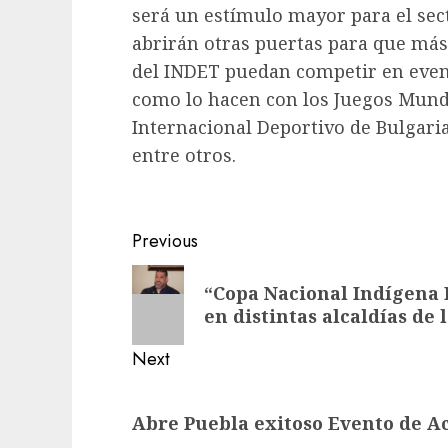
será un estímulo mayor para el sec
abrirán otras puertas para que má
del INDET puedan competir en event
como lo hacen con los Juegos Mundia
Internacional Deportivo de Bulgaria
entre otros.
Post
Previous
navigation
Previous
“Copa Nacional Indígena H
post:
en distintas alcaldías de
Next
Next
Abre Puebla exitoso Evento de Ac
post: