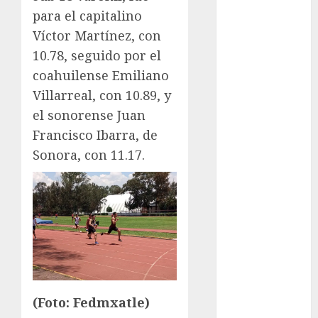
Olímpicos Los
para el capitalino
Ángeles
Víctor Martínez, con
Juegos
10.78, seguido por el
Paralímpicos
de Invierno
coahuilense Emiliano
Leagues Cup
Villarreal, con 10.89, y
LFA
el sonorense Juan
Liga de
Francisco Ibarra, de
Naciones
Sonora, con 11.17.
CONCACAF
Liga Europa
Liga Premier
Lucha Libre
Maratón
Media
Maratón
México Racing
(Foto: Fedmxatle)
Cup