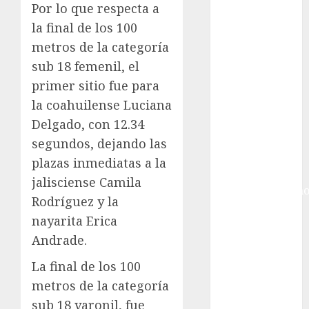
Ciudad de
Por lo que respecta a
México
la final de los 100
Golf
metros de la categoría
Golf
sub 18 femenil, el
Internacional
primer sitio fue para
Hockey Sobre
la coahuilense Luciana
Hielo
Indy Car
Delgado, con 12.34
Información
segundos, dejando las
General
plazas inmediatas a la
Juegos
jalisciense Camila
Centroamericano
Rodríguez y la
y del Caribe
nayarita Erica
Juegos de
Andrade.
Invierno
Juegos
La final de los 100
Olímpicos
metros de la categoría
Juegos
sub 18 varonil, fue