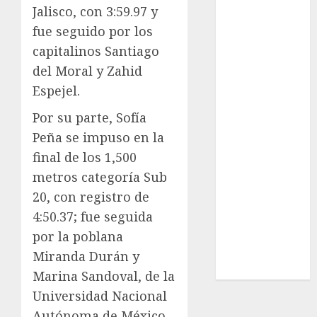
Real Madrid
Jalisco, con 3:59.97 y
SALUD
fue seguido por los
Serie Mundial
capitalinos Santiago
Surf
del Moral y Zahid
Taekwondo
Espejel.
Tecnología
Tenis
Por su parte, Sofía
Tiro con arco
Peña se impuso en la
Tour de
final de los 1,500
Francia
metros categoría Sub
Trucks México
20, con registro de
Turismo
4:50.37; fue seguida
UEFA
Uncategorized
por la poblana
Voleibol
Miranda Durán y
Wimbledon
Marina Sandoval, de la
Universidad Nacional
Autónoma de México.