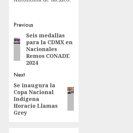
Post
Previous
navigation
Seis medallas
Previous
para la CDMX en
post:
Nacionales
Remos CONADE
2024
Next
Se inaugura la
Next
Copa Nacional
post:
Indígena
Horacio Llamas
Grey