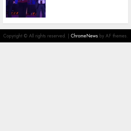
trayectoria de destacados
juristas del Colegio de
Abogados del Valle de México,
filial Ecatepec
AGOSTO 5, 2026
0
Copyright © All rights reserved.
|
ChromeNews
by AF themes.