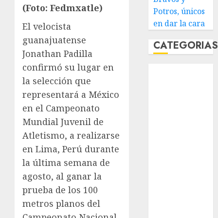
(Foto: Fedmxatle)
Potros, únicos
en dar la cara
El velocista
guanajuatense
CATEGORIA
Jonathan Padilla
confirmó su lugar en
Abierto de
la selección que
Acapulco
representará a México
Abierto de
Australia
en el Campeonato
Abierto de
Mundial Juvenil de
Francia
Atletismo, a realizarse
Acuática
en Lima, Perú durante
Nelson Vargas
la última semana de
Ajedrez
agosto, al ganar la
Alpinismo
prueba de los 100
Amateur
metros planos del
Anuncio
Atletismo
Campeonato Nacional