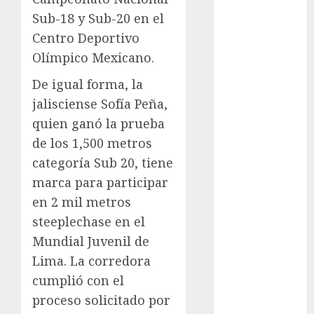
Automovilismo
Sub-18 y Sub-20 en el
Basquetbol
Centro Deportivo
Colegial
Olímpico Mexicano.
Box
De igual forma, la
Boxing
Bundesliga
jalisciense Sofía Peña,
Charrería
quien ganó la prueba
Ciclismo
de los 1,500 metros
Cine
categoría Sub 20, tiene
Columna
marca para participar
Combates
en 2 mil metros
Comida
steeplechase en el
CONADE
Mundial Juvenil de
Copa Africana
de Naciones
Lima. La corredora
Copa América
cumplió con el
Femenina
proceso solicitado por
Copa Davis