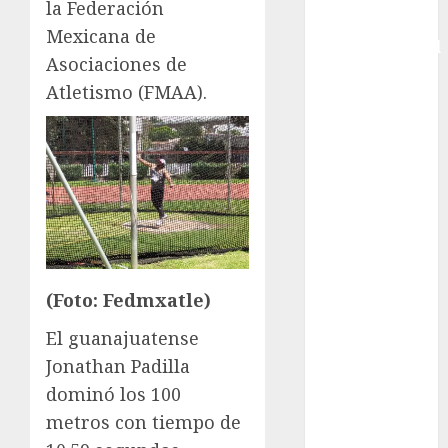
la Federación
Copa
Mexicana de
Intercontinental
Asociaciones de
FIFA
Atletismo (FMAA).
Copa Oro
Cultura
Derbi de
Kentucky
Derby de
Kentucky
Entrevista
Exclusiva
Espectáculos
(Foto: Fedmxatle)
Eurocopa
El guanajuatense
Femenil
Jonathan Padilla
Federación
dominó los 100
Mexicana de
metros con tiempo de
Golf
FIFA