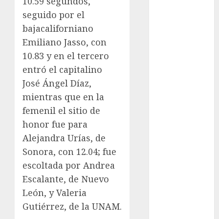
10.59 segundos,
Fitness
seguido por el
Flag Football
bajacaliforniano
FootGolf
Emiliano Jasso, con
Fórmula Uno
10.83 y en el tercero
Futbol
entró el capitalino
Futbol
José Ángel Díaz,
Americano
mientras que en la
Futbol
Americano
femenil el sitio de
Liga Mayor
honor fue para
Futbol
Alejandra Urías, de
Argentino
Sonora, con 12.04; fue
Futbol
escoltada por Andrea
Inglaterra
Escalante, de Nuevo
Gimnasia
León, y Valeria
Giro de Italia
Gutiérrez, de la UNAM.
Gobierno de la