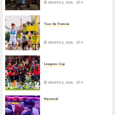
AGOSTO 5, 2026
0
Tour de Francia
Vollering gana 5ª etapa del
Tour
AGOSTO 5, 2026
0
Leagues Cup
Bravos y Potros, únicos en dar
la cara
AGOSTO 5, 2026
0
Nacional
Segunda entrega del Iuris
Dicto 2026 reconoce la