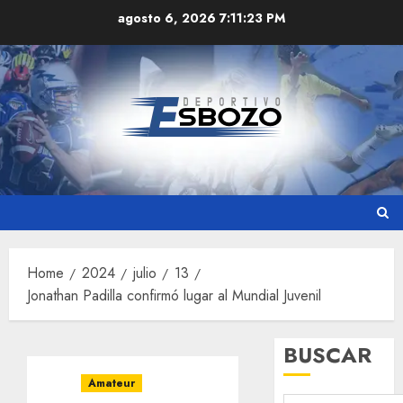
Skip
agosto 6, 2026
7:11:24 PM
to
content
Home
2024
julio
13
Jonathan Padilla confirmó lugar al Mundial Juvenil
BUSCAR
Amateur