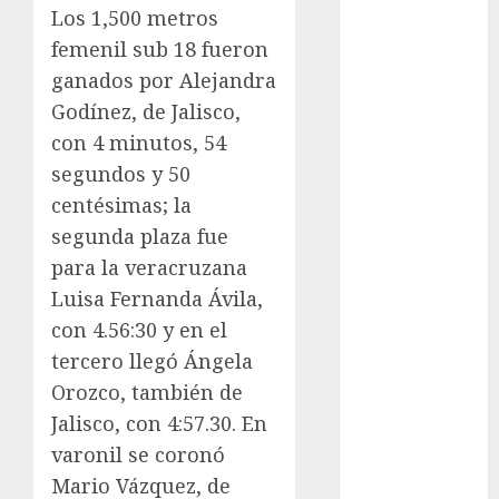
Motociclismo
Los 1,500 metros
Mundial 2026
femenil sub 18 fueron
Mundial de
ganados por Alejandra
Atletismo
Godínez, de Jalisco,
Mundial de
con 4 minutos, 54
Clubes
segundos y 50
Mundial
Femenil
centésimas; la
Mundial Sub
segunda plaza fue
20
para la veracruzana
Nacional
Luisa Fernanda Ávila,
Natación
con 4.56:30 y en el
ONEFA
tercero llegó Ángela
Pádel
Orozco, también de
Pádel Femenil
Jalisco, con 4:57.30. En
Pole Dance
Premier
varonil se coronó
League
Mario Vázquez, de