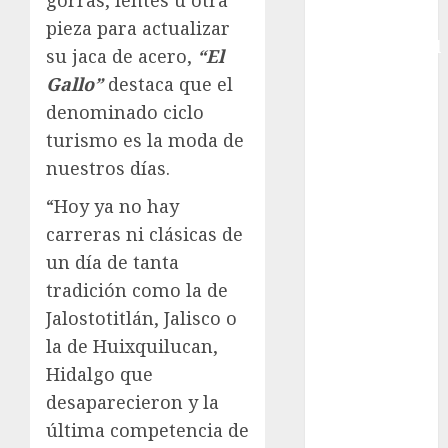
gorras, lentes u otra
Copa
pieza para actualizar
Intercontinental
su jaca de acero,
“El
FIFA
Gallo”
destaca que el
Copa Oro
denominado ciclo
Cultura
turismo es la moda de
Derbi de
nuestros días.
Kentucky
Derby de
“Hoy ya no hay
Kentucky
carreras ni clásicas de
Entrevista
un día de tanta
Exclusiva
tradición como la de
Espectáculos
Jalostotitlán, Jalisco o
Eurocopa
la de Huixquilucan,
Femenil
Federación
Hidalgo que
Mexicana de
desaparecieron y la
Golf
última competencia de
FIFA