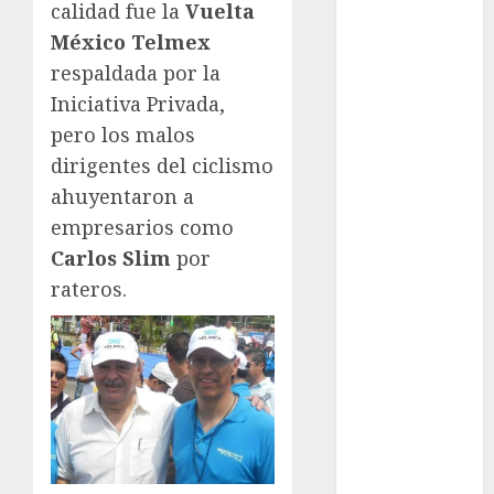
calidad fue la
Vuelta
Fitness
México Telmex
Flag Football
respaldada por la
FootGolf
Iniciativa Privada,
Fórmula Uno
pero los malos
Futbol
Futbol
dirigentes del ciclismo
Americano
ahuyentaron a
Futbol
empresarios como
Americano
Carlos Slim
por
Liga Mayor
rateros.
Futbol
Argentino
Futbol
Inglaterra
Gimnasia
Giro de Italia
Gobierno de la