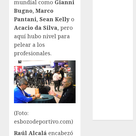
mundial como
Gianni
Real Madrid
SALUD
Bugno
,
Marco
Serie Mundial
Pantani
,
Sean Kelly
o
Surf
Acacio da Silva
, pero
Taekwondo
aquí hubo nivel para
Tecnología
pelear a los
Tenis
profesionales.
Tiro con arco
Tour de
Francia
Trucks México
Turismo
UEFA
Uncategorized
Voleibol
(Foto:
Wimbledon
esbozodeportivo.com)
Raúl Alcalá
encabezó