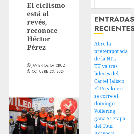
El ciclismo
está al
ENTRADA
revés,
RECIENTE
reconoce
Héctor
Abre la
Pérez
pretemporada
de la NFL
JAVIER DE LA CRUZ
EU va tras
OCTUBRE 23, 2024
líderes del
Cartel Jalisco
El Preakness
se corre el
domingo
Vollering
gana 5ª etapa
del Tour
Bravos y