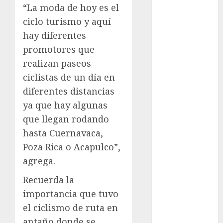
Olímpicos Los
“La moda de hoy es el
Ángeles
ciclo turismo y aquí
Juegos
hay diferentes
Paralímpicos
promotores que
de Invierno
realizan paseos
Leagues Cup
LFA
ciclistas de un día en
Liga de
diferentes distancias
Naciones
ya que hay algunas
CONCACAF
que llegan rodando
Liga Europa
hasta Cuernavaca,
Liga Premier
Poza Rica o Acapulco”,
Lucha Libre
agrega.
Maratón
Media
Recuerda la
Maratón
importancia que tuvo
México Racing
el ciclismo de ruta en
Cup
antaño donde se