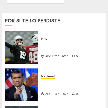
7 sigue
creciendo
y con
buenos
POR SI TE LO PERDISTE
resultados
FEBRERO
13, 2025
NFL
0
Abre la pretemporada de la
NFL
AGOSTO 5, 2026
0
Nacional
EU va tras líderes del Cartel
Jalisco
AGOSTO 5, 2026
0