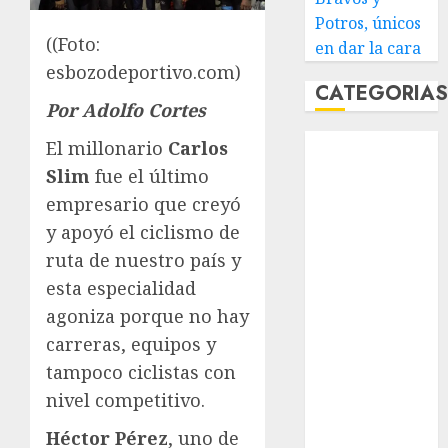
Potros, únicos
((Foto:
en dar la cara
esbozodeportivo.com)
CATEGORIA
Por Adolfo Cortes
Abierto de
El millonario
Carlos
Acapulco
Slim
fue el último
Abierto de
empresario que creyó
Australia
y apoyó el ciclismo de
Abierto de
ruta de nuestro país y
Francia
esta especialidad
Acuática
agoniza porque no hay
Nelson Vargas
Ajedrez
carreras, equipos y
Alpinismo
tampoco ciclistas con
Amateur
nivel competitivo.
Anuncio
Héctor Pérez
, uno de
Atletismo