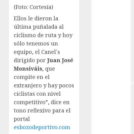
Ciudad de
(Foto: Cortesía)
México
Golf
Ellos le dieron la
Golf
última puñalada al
Internacional
ciclismo de ruta y hoy
Hockey Sobre
sólo tenemos un
Hielo
equipo, el Canel´s
Indy Car
dirigido por
Juan José
Información
General
Monsiváis
, que
Juegos
compite en el
Centroamericano
extranjero y hay pocos
y del Caribe
ciclistas con nivel
Juegos de
competitivo”, dice en
Invierno
tono reflexivo para el
Juegos
portal
Olímpicos
esbozodeportivo.com
Juegos