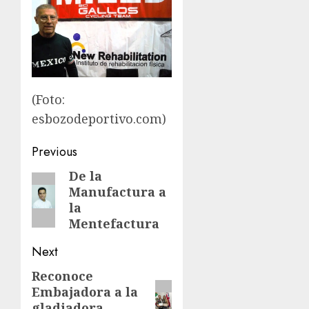
(Foto:
esbozodeportivo.com)
Post
Previous
navigation
De la
Previous
Manufactura a
post:
la
Mentefactura
Next
Reconoce
Next
Embajadora a la
post:
gladiadora