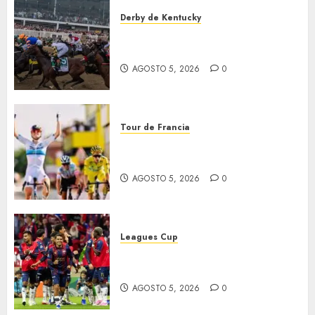
Derby de Kentucky
El Preakness se corre el
domingo
AGOSTO 5, 2026
0
Tour de Francia
Vollering gana 5ª etapa del
Tour
AGOSTO 5, 2026
0
Leagues Cup
Bravos y Potros, únicos en dar
la cara
AGOSTO 5, 2026
0