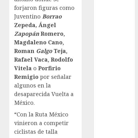
Motociclismo
forjaron figuras como
Mundial 2026
Juventino
Borrao
Mundial de
Zepeda, Ángel
Atletismo
Mundial de
Zapopán
Romero
,
Clubes
Magdaleno Cano
,
Mundial
Roman
Galgo
Teja
,
Femenil
Rafael Vaca
,
Rodolfo
Mundial Sub
Vitela
o
Porfirio
20
Remigio
por señalar
Nacional
algunos en la
Natación
desaparecida Vuelta a
ONEFA
Pádel
México.
Pádel Femenil
“Con la Ruta México
Pole Dance
vinieron a competir
Premier
ciclistas de talla
League