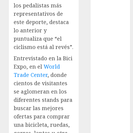
los pedalistas más
Automovilismo
Basquetbol
representativos de
Colegial
este deporte, destaca
Box
lo anterior y
Boxing
puntualiza que “el
Bundesliga
ciclismo está al revés”.
Charrería
Ciclismo
Entrevistado en la Bici
Cine
Expo, en el
World
Columna
Trade Center
, donde
Combates
cientos de visitantes
Comida
se aglomeran en los
CONADE
diferentes stands para
Copa Africana
buscar las mejores
de Naciones
ofertas para comprar
Copa América
una bicicleta, ruedas,
Femenina
Copa Davis