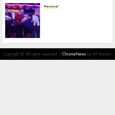
Nacional
Segunda entrega del Iuris
Dicto 2026 reconoce la
trayectoria de destacados
juristas del Colegio de
Abogados del Valle de México,
filial Ecatepec
AGOSTO 5, 2026
0
Copyright © All rights reserved.
|
ChromeNews
by AF themes.