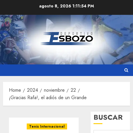
Skip
agosto 8, 2026
1:11:54 PM
to
content
Home
2024
noviembre
22
¡Gracias Rafa!, el adiós de un Grande
BUSCAR
Tenis Internacional