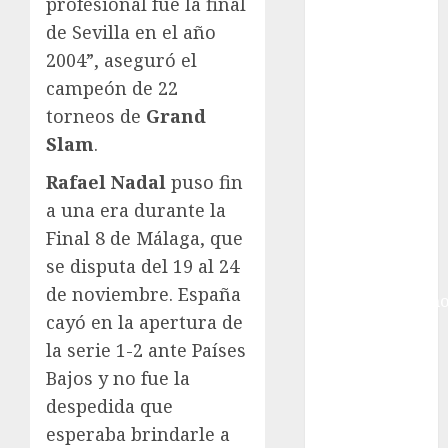
Gobierno de la
profesional fue la final
Ciudad de
de Sevilla en el año
México
2004”, aseguró el
Golf
campeón de 22
Golf
torneos de
Grand
Internacional
Slam
.
Hockey Sobre
Hielo
Rafael Nadal
puso fin
Indy Car
a una era durante la
Información
Final 8 de Málaga, que
General
se disputa del 19 al 24
Juegos
de noviembre. España
Centroamericano
cayó en la apertura de
y del Caribe
la serie 1-2 ante Países
Juegos de
Invierno
Bajos y no fue la
Juegos
despedida que
Olímpicos
esperaba brindarle a