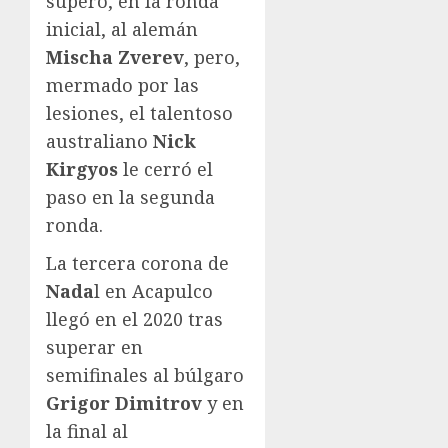
superó, en la ronda
inicial, al alemán
Mischa Zverev
, pero,
mermado por las
lesiones, el talentoso
australiano
Nick
Kirgyos
le cerró el
paso en la segunda
ronda.
La tercera corona de
Nada
l en Acapulco
llegó en el 2020 tras
superar en
semifinales al búlgaro
Grigor Dimitrov
y en
la final al