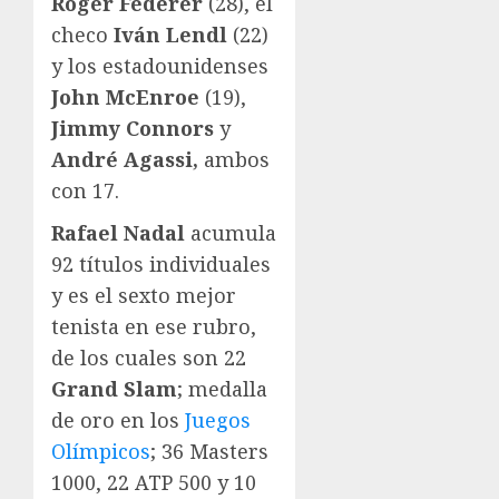
Roger Federer
(28), el
checo
Iván Lendl
(22)
y los estadounidenses
John McEnroe
(19),
Jimmy Connors
y
André Agassi,
ambos
con 17.
Rafael Nadal
acumula
92 títulos individuales
y es el sexto mejor
tenista en ese rubro,
de los cuales son 22
Grand Slam
; medalla
de oro en los
Juegos
Olímpicos
; 36 Masters
1000, 22 ATP 500 y 10