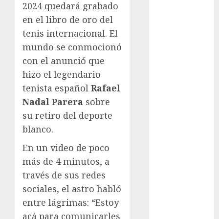
2024 quedará grabado
Atletismo
en el libro de oro del
Automovilismo
tenis internacional. El
Basquetbol
Colegial
mundo se conmocionó
Box
con el anunció que
Boxing
hizo el legendario
Bundesliga
tenista español
Rafael
Charrería
Nadal Parera
sobre
Ciclismo
su retiro del deporte
Cine
blanco.
Columna
Combates
En un video de poco
Comida
más de 4 minutos, a
CONADE
través de sus redes
Copa Africana
sociales, el astro habló
de Naciones
entre lágrimas: “Estoy
Copa América
acá para comunicarles
Femenina