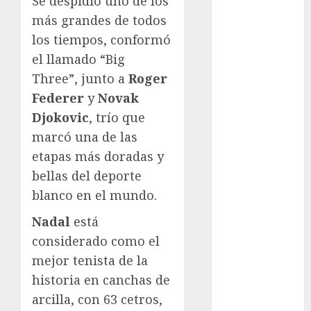
Se despidió uno de los
Cup
más grandes de todos
Motociclismo
Mundial 2026
los tiempos, conformó
Mundial de
el llamado “Big
Atletismo
Three”, junto a
Roger
Mundial de
Federer
y
Novak
Clubes
Djokovic
, trío que
Mundial
marcó una de las
Femenil
etapas más doradas y
Mundial Sub
bellas del deporte
20
Nacional
blanco en el mundo.
Natación
Nadal
está
ONEFA
considerado como el
Pádel
mejor tenista de la
Pádel Femenil
historia en canchas de
Pole Dance
Premier
arcilla, con 63 cetros,