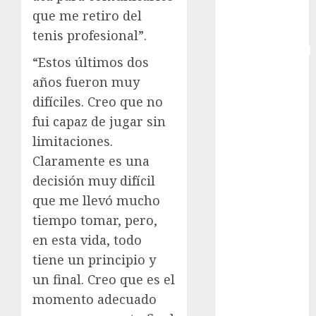
que me retiro del
Copa Davis
Copa
tenis profesional”.
Intercontinental
“Estos últimos dos
FIFA
años fueron muy
Copa Oro
difíciles. Creo que no
Cultura
fui capaz de jugar sin
Derbi de
Kentucky
limitaciones.
Derby de
Claramente es una
Kentucky
decisión muy difícil
Entrevista
que me llevó mucho
Exclusiva
tiempo tomar, pero,
Espectáculos
en esta vida, todo
Eurocopa
tiene un principio y
Femenil
un final. Creo que es el
Federación
Mexicana de
momento adecuado
Golf