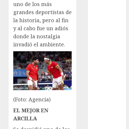
Juegos
uno de los más
Olímpicos Los
grandes deportistas de
Ángeles
la historia, pero al fin
Juegos
y al cabo fue un adiós
Paralímpicos
donde la nostalgia
de Invierno
Leagues Cup
invadió el ambiente.
LFA
Liga de
Naciones
CONCACAF
Liga Europa
Liga Premier
Lucha Libre
(Foto: Agencia)
Maratón
Media
EL MEJOR EN
Maratón
ARCILLA
México Racing