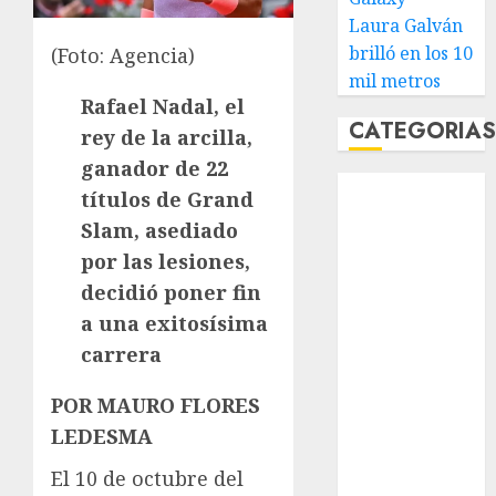
Laura Galván
brilló en los 10
(Foto: Agencia)
mil metros
Rafael Nadal, el
CATEGORIA
rey de la arcilla,
ganador de 22
Abierto de
títulos de Grand
Acapulco
Slam, asediado
Abierto de
por las lesiones,
Australia
decidió poner fin
Abierto de
a una exitosísima
Francia
Acuática
carrera
Nelson Vargas
POR MAURO FLORES
Ajedrez
Alpinismo
LEDESMA
Amateur
El 10 de octubre del
Anuncio