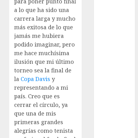
para poner punto final
FIFA
a lo que ha sido una
Fitness
carrera larga y mucho
Flag Football
más exitosa de lo que
FootGolf
jamás me hubiera
Fórmula Uno
podido imaginar, pero
Futbol
me hace muchísima
Futbol
Americano
ilusión que mi último
Futbol
torneo sea la final de
Americano
la
Copa Davis
y
Liga Mayor
representando a mi
Futbol
país. Creo que es
Argentino
cerrar el círculo, ya
Futbol
que una de mis
Inglaterra
primeras grandes
Gimnasia
alegrías como tenista
Giro de Italia