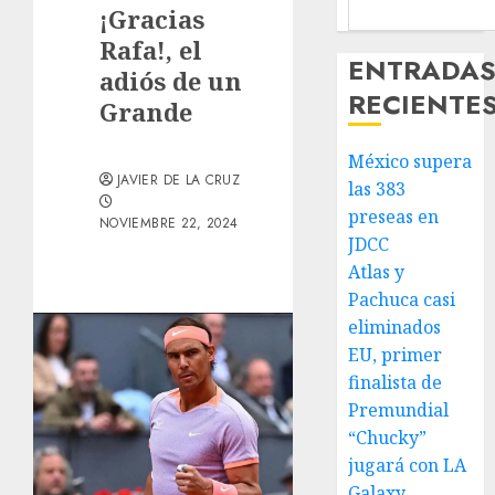
¡Gracias
Rafa!, el
ENTRADA
adiós de un
RECIENTE
Grande
México supera
JAVIER DE LA CRUZ
las 383
preseas en
NOVIEMBRE 22, 2024
JDCC
Atlas y
Pachuca casi
eliminados
EU, primer
finalista de
Premundial
“Chucky”
jugará con LA
Galaxy