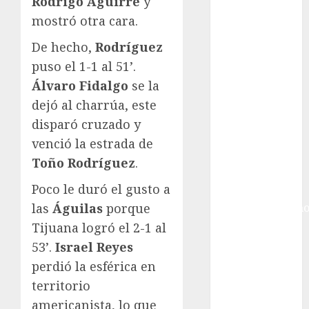
Rodrigo Aguirre
y
Gobierno de la
Ciudad de
mostró otra cara.
México
De hecho,
Rodríguez
Golf
puso el 1-1 al 51’.
Golf
Álvaro Fidalgo
se la
Internacional
dejó al charrúa, este
Hockey Sobre
Hielo
disparó cruzado y
Indy Car
venció la estrada de
Información
Toño Rodríguez
.
General
Poco le duró el gusto a
Juegos
las
Águilas
porque
Centroamericano
y del Caribe
Tijuana logró el 2-1 al
Juegos de
53’.
Israel Reyes
Invierno
perdió la esférica en
Juegos
territorio
Olímpicos
americanista, lo que