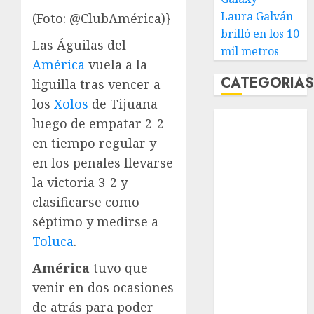
Laura Galván
(Foto: @ClubAmérica)}
brilló en los 10
Las Águilas del
mil metros
América
vuela a la
CATEGORIA
liguilla tras vencer a
los
Xolos
de Tijuana
Abierto de
luego de empatar 2-2
Acapulco
en tiempo regular y
Abierto de
en los penales llevarse
Australia
la victoria 3-2 y
Abierto de
clasificarse como
Francia
séptimo y medirse a
Acuática
Toluca
.
Nelson Vargas
Ajedrez
América
tuvo que
Alpinismo
venir en dos ocasiones
Amateur
de atrás para poder
Anuncio