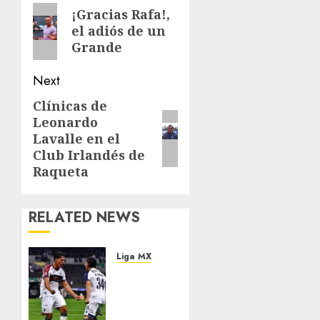
navigation
Previous
¡Gracias Rafa!,
el adiós de un
post:
Grande
Next
Clínicas de
Next
Leonardo
post:
Lavalle en el
Club Irlandés de
Raqueta
RELATED NEWS
Liga MX
Atlante
frena
el