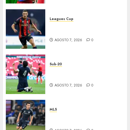
Leagues Cup
Atlas y Pachuca casi
eliminados
AGOSTO 7, 2026
0
Sub-20
EU, primer finalista de
Premundial
AGOSTO 7, 2026
0
MLS
“Chucky” jugará con LA
Galaxy