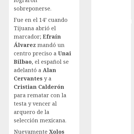
Copa Davis
sobreponerse.
Copa
Fue en el 14’ cuando
Intercontinental
Tijuana abrió el
FIFA
marcador;
Efraín
Copa Oro
Cultura
Álvarez
mandó un
Derbi de
centro preciso a
Unai
Kentucky
Bilbao
, el español se
Derby de
adelantó a
Alan
Kentucky
Cervantes
y a
Entrevista
Cristian Calderón
Exclusiva
para rematar con la
Espectáculos
testa y vencer al
Eurocopa
Femenil
arquero de la
Federación
selección mexicana.
Mexicana de
Nuevamente
Xolos
Golf