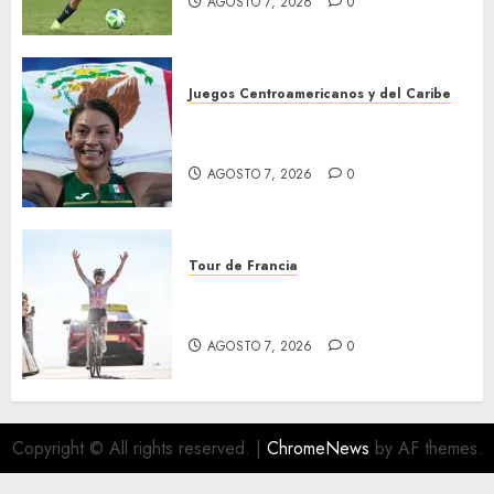
AGOSTO 7, 2026
0
Juegos Centroamericanos y del Caribe
Laura Galván brilló en los 10
mil metros
AGOSTO 7, 2026
0
Tour de Francia
Phinney, nueva líder en el
Tour
AGOSTO 7, 2026
0
Copyright © All rights reserved.
|
ChromeNews
by AF themes.