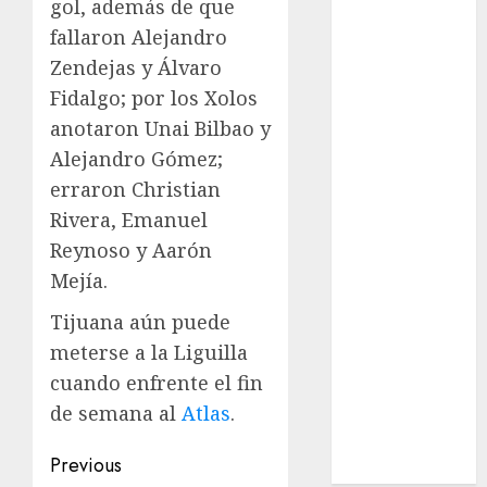
gol, además de que
League
Real Madrid
fallaron Alejandro
SALUD
Zendejas y Álvaro
Serie Mundial
Fidalgo; por los Xolos
Sub-20
anotaron Unai Bilbao y
Surf
Alejandro Gómez;
Taekwondo
erraron Christian
Tecnología
Rivera, Emanuel
Tenis
Reynoso y Aarón
Tiro con arco
Mejía.
Tour de
Francia
Tijuana aún puede
Trucks México
meterse a la Liguilla
Turismo
cuando enfrente el fin
UEFA
de semana al
Atlas
.
Uncategorized
Voleibol
Post
Previous
Wimbledon