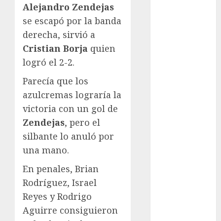
Cup
Alejandro Zendejas
Motociclismo
se escapó por la banda
Mundial 2026
derecha, sirvió a
Mundial de
Cristian Borja
quien
Atletismo
logró el 2-2.
Mundial de
Clubes
Parecía que los
Mundial
azulcremas lograría la
Femenil
victoria con un gol de
Mundial Sub
Zendejas
, pero el
20
silbante lo anuló por
Nacional
una mano.
Natación
ONEFA
En penales, Brian
Pádel
Rodríguez, Israel
Pádel Femenil
Reyes y Rodrigo
Pole Dance
Aguirre consiguieron
Premier