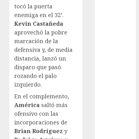
tocó la puerta
FIFA
enemiga en el 32’.
Fitness
Flag Football
Kevin Castañeda
FootGolf
aprovechó la pobre
Fórmula Uno
marcación de la
Futbol
defensiva y, de media
Futbol
distancia, lanzó un
Americano
disparo que pasó
Futbol
rozando el palo
Americano
izquierdo.
Liga Mayor
Futbol
En el complemento,
Argentino
América
saltó más
Futbol
ofensivo con las
Inglaterra
incorporaciones de
Gimnasia
Brian Rodríguez
y
Giro de Italia