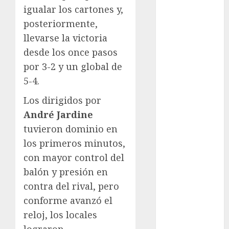
igualar los cartones y,
Atletismo
posteriormente,
Automovilismo
Basquetbol
llevarse la victoria
Colegial
desde los once pasos
Box
por 3-2 y un global de
Boxing
5-4.
Bundesliga
Los dirigidos por
Charrería
Ciclismo
André Jardine
Cine
tuvieron dominio en
Columna
los primeros minutos,
Combates
con mayor control del
Comida
balón y presión en
CONADE
contra del rival, pero
Copa Africana
conforme avanzó el
de Naciones
reloj, los locales
Copa América
Femenina
lograron