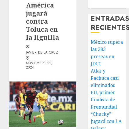
América
jugará
ENTRADA
contra
RECIENTE
Toluca en
la liguilla
México supera
las 383
JAVIER DE LA CRUZ
preseas en
NOVIEMBRE 22,
JDCC
2024
Atlas y
Pachuca casi
eliminados
EU, primer
finalista de
Premundial
“Chucky”
jugará con LA
Galaxy