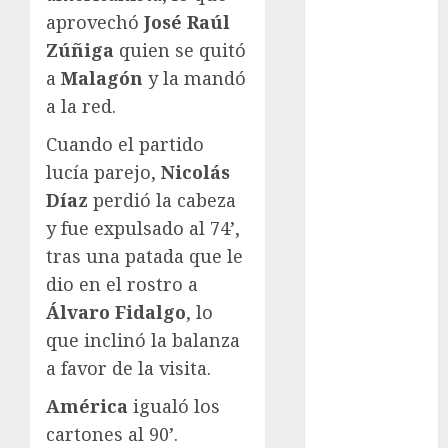
Juegos
aprovechó
José Raúl
Olímpicos Los
Zúñiga
quien se quitó
Ángeles
a
Malagón
y la mandó
Juegos
Paralímpicos
a la red.
de Invierno
Cuando el partido
Leagues Cup
lucía parejo,
Nicolás
LFA
Díaz
perdió la cabeza
Liga de
y fue expulsado al 74’,
Naciones
CONCACAF
tras una patada que le
Liga Europa
dio en el rostro a
Liga Premier
Álvaro Fidalgo
, lo
Lucha Libre
que inclinó la balanza
Maratón
a favor de la visita.
Media
Maratón
América
igualó los
México Racing
cartones al 90’.