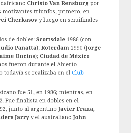
sudafricano
Christo Van Rensburg
por
os motivantes triunfos, primero, en
G
ei Cherkasov
y luego en semifinales
los de dobles:
Scottsdale
1986 (con
audio Panatta
);
Roterdam
1990 (
Jorge
Jaime Oncins
);
Ciudad de México
imos fueron durante el Abierto
 todavía se realizaba en el
Club
icano fue 51, en 1986; mientras, en
2. Fue finalista en dobles en el
92, junto al argentino
Javier Frana
,
ders Jarry
y el australiano
John