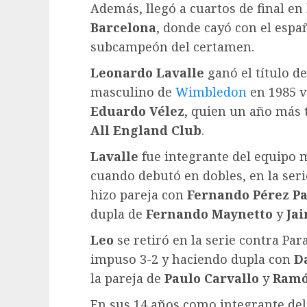
Además, llegó a cuartos de final en
Barcelona
, donde cayó con el espa
subcampeón del certamen.
Leonardo Lavalle
ganó el título de
masculino de
Wimbledon
en 1985 v
Eduardo Vélez
, quien un año más t
All England Club
.
Lavalle
fue integrante del equipo
cuando debutó en dobles, en la ser
hizo pareja con
Fernando Pérez Pa
dupla de
Fernando Maynetto
y
Ja
Leo
se retiró en la serie contra Pa
impuso 3-2 y haciendo dupla con
D
la pareja de
Paulo Carvallo
y
Ramó
En sus 14 años como integrante de