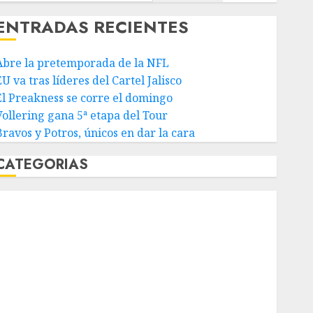
ENTRADAS RECIENTES
Abre la pretemporada de la NFL
U va tras líderes del Cartel Jalisco
El Preakness se corre el domingo
Vollering gana 5ª etapa del Tour
Bravos y Potros, únicos en dar la cara
CATEGORIAS
Abierto de Acapulco
Abierto de Australia
Abierto de Francia
Acuática Nelson Vargas
Ajedrez
Alpinismo
Amateur