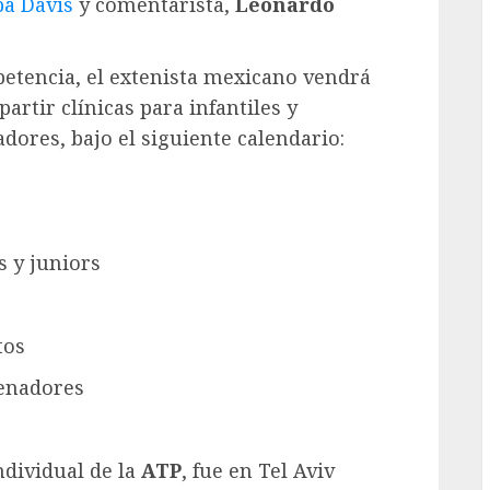
a Davis
y comentarista,
Leonardo
tencia, el extenista mexicano vendrá
artir clínicas para infantiles y
dores, bajo el siguiente calendario:
s y juniors
tos
renadores
ndividual de la
ATP
, fue en Tel Aviv