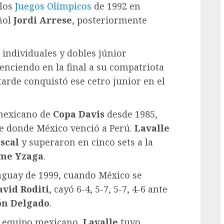
 los
Juegos Olímpicos
de 1992 en
ñol
Jordi Arrese
, posteriormente
 individuales y dobles júnior
enciendo en la final a su compatriota
arde conquistó ese cetro junior en el
 mexicano de
Copa Davis
desde 1985,
ie donde México venció a Perú.
Lavalle
scal
y superaron en cinco sets a la
ime Yzaga
.
raguay de 1999, cuando México se
avid Roditi
, cayó 6-4, 5-7, 5-7, 4-6 ante
n Delgado
.
l equipo mexicano,
Lavalle
tuvo