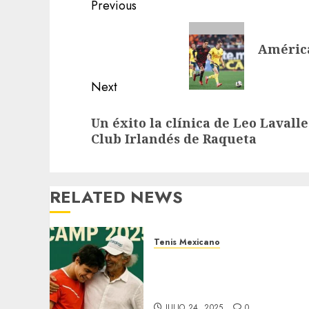
Post
Previous
navigation
Previous
América
post:
Next
Next
Un éxito la clínica de Leo Lavalle
post:
Club Irlandés de Raqueta
RELATED NEWS
Tenis Mexicano
El tenis mexicano, de
manteles largos con la
presencia de Guy Fritz
JULIO 24, 2025
0