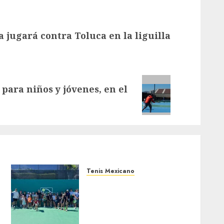
 jugará contra Toluca en la liguilla
 para niños y jóvenes, en el
Tenis Mexicano
Clínica con Manuel
Sánchez consolida al Club
Irlandés de Raqueta en la
cima