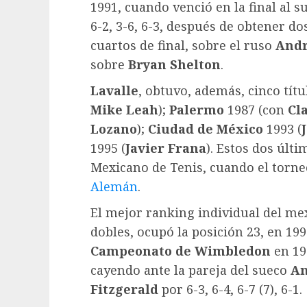
1991, cuando venció en la final al 
6-2, 3-6, 6-3, después de obtener d
cuartos de final, sobre el ruso
Andr
sobre
Bryan Shelton
.
Lavalle
, obtuvo, además, cinco títu
Mike Leah
);
Palermo
1987 (con
Cl
Lozano
);
Ciudad de México
1993 (
1995 (
Javier Frana
). Estos dos últ
Mexicano de Tenis, cuando el torneo
Alemán
.
El mejor ranking individual del mex
dobles, ocupó la posición 23, en 199
Campeonato de Wimbledon
en 19
cayendo ante la pareja del sueco
An
Fitzgerald
por 6-3, 6-4, 6-7 (7), 6-1.