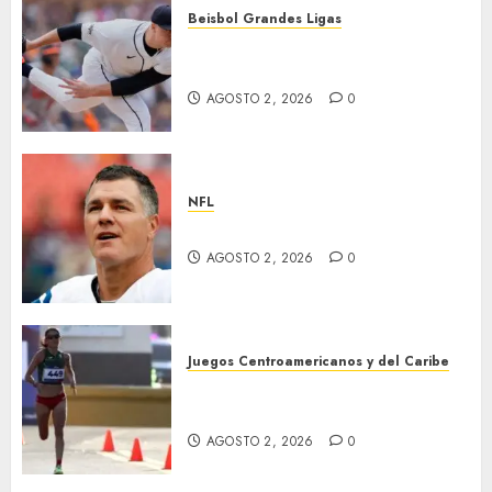
Beisbol Grandes Ligas
Dodgers se lleva al zurdo
Skubal
AGOSTO 2, 2026
0
NFL
Adam Vinatieri, es inmortal
AGOSTO 2, 2026
0
Juegos Centroamericanos y del Caribe
Amanecer dorado para
nuestro atletismo
AGOSTO 2, 2026
0