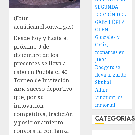
SEGUNDA
EDICIÓN DEL
(Foto:
GABY LÓPEZ
acuáticanelsonvargas)
OPEN
González y
Desde hoy y hasta el
Ortiz,
próximo 9 de
monarcas en
diciembre de los
JDCC
presentes se lleva a
Dodgers se
cabo en Puebla el 40°
lleva al zurdo
Torneo de Invitación
Skubal
anv,
suceso deportivo
Adam
que, por su
Vinatieri, es
inmortal
innovación
competitiva, tradición
CATEGORIA
y posicionamiento
convoca la confianza
Abierto de