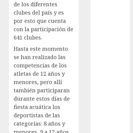
de los diferentes
Acapulco
clubes del país y es
Abierto de
por esto que cuenta
Australia
Abierto de
con la participación de
Francia
641 clubes.
Acuática
Hasta este momento
Nelson Vargas
se han realizado las
Ajedrez
competencias de los
Alpinismo
Amateur
atletas de 12 años y
Anuncio
menores, pero allí
Atletismo
también participaran
Automovilismo
durante estos días de
Basquetbol
fiesta acuática los
Colegial
deportistas de las
Box
categorías: 8 años y
Boxing
menores, 9 a 12 años,
Bundesliga