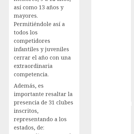
Charrería
así como 13 años y
Ciclismo
mayores.
Cine
Permitiéndole así a
Columna
todos los
Combates
competidores
Comida
infantiles y juveniles
CONADE
cerrar el año con una
Copa Africana
extraordinaria
de Naciones
Copa América
competencia.
Femenina
Además, es
Copa Davis
importante resaltar la
Copa
presencia de 31 clubes
Intercontinental
inscritos,
FIFA
Copa Oro
representando a los
Cultura
estados, de:
Derbi de