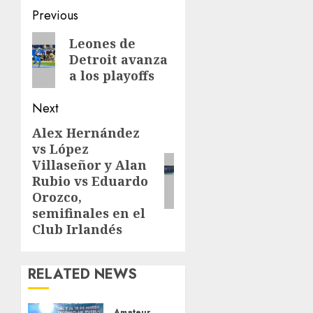
Post
Previous
navigation
Previous
Leones de
Detroit avanza
post:
a los playoffs
Next
Alex Hernández
Next
vs López
post:
Villaseñor y Alan
Rubio vs Eduardo
Orozco,
semifinales en el
Club Irlandés
RELATED NEWS
Amateur