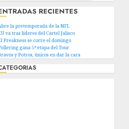
ENTRADAS RECIENTES
Abre la pretemporada de la NFL
U va tras líderes del Cartel Jalisco
El Preakness se corre el domingo
Vollering gana 5ª etapa del Tour
Bravos y Potros, únicos en dar la cara
CATEGORIAS
Abierto de Acapulco
Abierto de Australia
Abierto de Francia
Acuática Nelson Vargas
Ajedrez
Alpinismo
Amateur