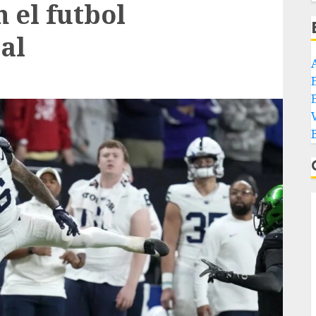
 el futbol
al
E