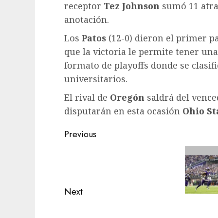
receptor
Tez Johnson
sumó 11 atra
anotación.
Los
Patos
(12-0) dieron el primer pa
que la victoria le permite tener u
formato de playoffs donde se clasif
universitarios.
El rival de
Oregón
saldrá del vence
disputarán en esta ocasión
Ohio St
Post
Previous
navigation
Previous
post:
Next
Next