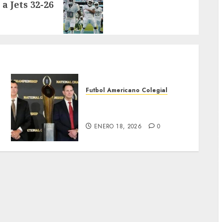
a Jets 32-26
G
Futbol Americano Colegial
Miami-Indiana, en final
inédita
ENERO 18, 2026
0