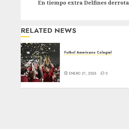
En tiempo extra Delfines derrota 
post:
RELATED NEWS
Futbol Americano Colegial
Indiana, monarca por vez
primera
ENERO 21, 2026
0