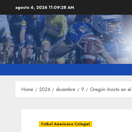
Skip
agosto 6, 2026
11:09:29 AM
to
content
Home
2024
diciembre
9
Oregón Invicto en el
Futbol Americano Colegial