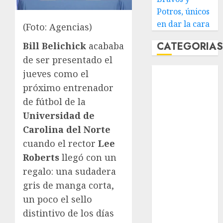
Potros, únicos
en dar la cara
(Foto: Agencias)
CATEGORIA
Bill Belichick
acababa
de ser presentado el
Abierto de
jueves como el
Acapulco
próximo entrenador
Abierto de
de fútbol de la
Australia
Universidad de
Abierto de
Carolina del Norte
Francia
cuando el rector
Lee
Acuática
Roberts
llegó con un
Nelson Vargas
regalo: una sudadera
Ajedrez
Alpinismo
gris de manga corta,
Amateur
un poco el sello
Anuncio
distintivo de los días
Atletismo