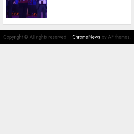
trayectoria de destacados
juristas del Colegio de
Abogados del Valle de México,
filial Ecatepec
AGOSTO 5, 2026
0
Copyright © All rights reserved.
|
ChromeNews
by AF themes.