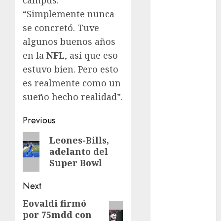
Fitness
“Simplemente nunca
Flag Football
se concretó. Tuve
FootGolf
algunos buenos años
Fórmula Uno
en la
NFL
, así que eso
Futbol
estuvo bien. Pero esto
Futbol
es realmente como un
Americano
sueño hecho realidad”.
Futbol
Americano
Post
Previous
Liga Mayor
navigation
Futbol
Previous
Leones-Bills,
Argentino
adelanto del
post:
Futbol
Super Bowl
Inglaterra
Gimnasia
Next
Giro de Italia
Eovaldi firmó
Next
Gobierno de la
por 75mdd con
post: