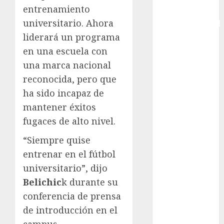
entrenamiento
Copa
universitario. Ahora
Intercontinental
FIFA
liderará un programa
Copa Oro
en una escuela con
Cultura
una marca nacional
Derbi de
reconocida, pero que
Kentucky
ha sido incapaz de
Derby de
mantener éxitos
Kentucky
fugaces de alto nivel.
Entrevista
Exclusiva
“Siempre quise
Espectáculos
entrenar en el fútbol
Eurocopa
universitario”, dijo
Femenil
Belichic
k durante su
Federación
conferencia de prensa
Mexicana de
de introducción en el
Golf
campus.
FIFA