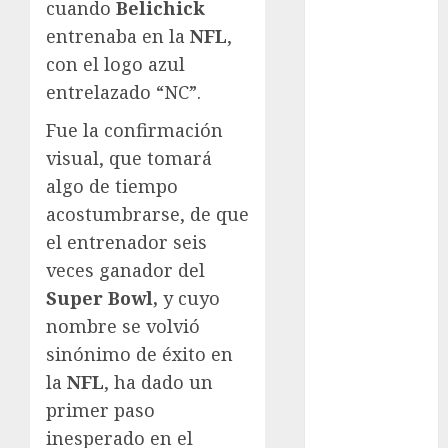
cuando
Belichick
Automovilismo
entrenaba en la
NFL
,
Basquetbol
con el logo azul
Colegial
entrelazado “NC”.
Box
Boxing
Fue la confirmación
Bundesliga
visual, que tomará
Charrería
algo de tiempo
Ciclismo
acostumbrarse, de que
Cine
el entrenador seis
Columna
veces ganador del
Combates
Comida
Super Bowl,
y cuyo
CONADE
nombre se volvió
Copa Africana
sinónimo de éxito en
de Naciones
la
NFL
, ha dado un
Copa América
primer paso
Femenina
inesperado en el
Copa Davis