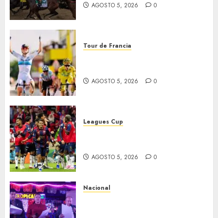
AGOSTO 5, 2026
0
Tour de Francia
Vollering gana 5ª etapa del
Tour
AGOSTO 5, 2026
0
Leagues Cup
Bravos y Potros, únicos en dar
la cara
AGOSTO 5, 2026
0
Nacional
Segunda entrega del Iuris
Dicto 2026 reconoce la