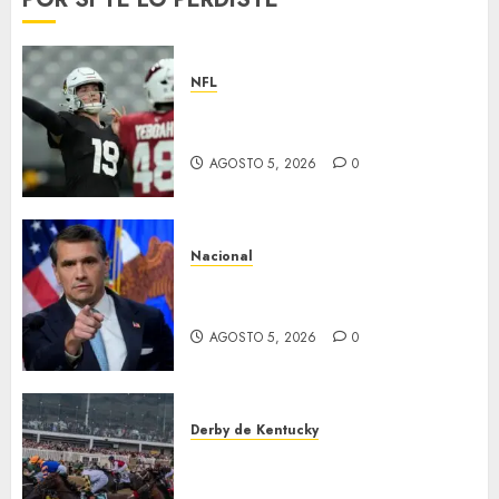
NFL
Abre la pretemporada de la
NFL
AGOSTO 5, 2026
0
Nacional
EU va tras líderes del Cartel
Jalisco
AGOSTO 5, 2026
0
Derby de Kentucky
El Preakness se corre el
domingo