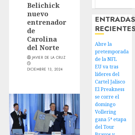
Belichick
nuevo
ENTRADA
entrenador
RECIENTE
de
Carolina
Abre la
del Norte
pretemporada
JAVIER DE LA CRUZ
de la NFL
EU va tras
DICIEMBRE 13, 2024
líderes del
Cartel Jalisco
El Preakness
se corre el
domingo
Vollering
gana 5ª etapa
del Tour
Bravos y